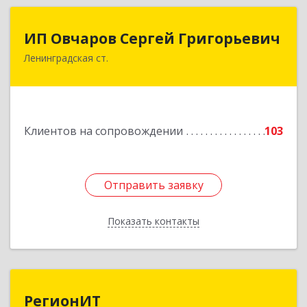
ИП Овчаров Сергей Григорьевич
ИП Овчаров Сергей Григорьевич
Ленинградская ст.
353740, Краснодарский край, Ленинградский р-
н, Ленинградская ст-ца, Космонавтов ул, дом
№ 73
Подробнее
Клиентов на сопровождении
103
Отправить заявку
Отправить заявку
Показать контакты
Назад
РегионИТ
РегионИТ