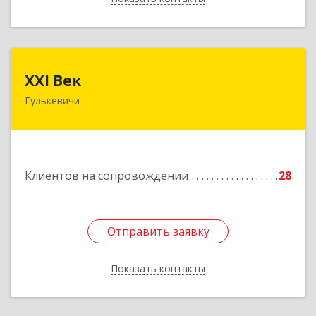
XXI Век
XXI Век
Гулькевичи
352180, Краснодарский край, Отрадо-
Кубанское с, Северная ул, дом № 11
Подробнее
Клиентов на сопровождении
28
Отправить заявку
Отправить заявку
Показать контакты
Назад