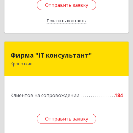
Отправить заявку
Отправить заявку
Показать контакты
Назад
Фирма "IT консультант"
Фирма "IT консультант"
Кропоткин
352389, Краснодарский край, Кавказский р-н,
Кропоткин г, Пушкина ул, дом № 294, оф.2,3
Подробнее
Клиентов на сопровождении
184
Отправить заявку
Отправить заявку