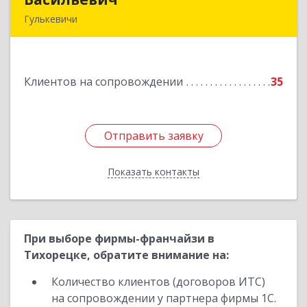
Гулькевичи
352190, Краснодарский край, Гулькевичи г, 50
лет ВЛКСМ ул, дом № 21, кв.2
Клиентов на сопровождении
35
Подробнее
Отправить заявку
Отправить заявку
Показать контакты
Назад
При выборе фирмы-франчайзи в
Тихорецке, обратите внимание на:
Количество клиентов (договоров ИТС)
на сопровождении у партнера фирмы 1С.