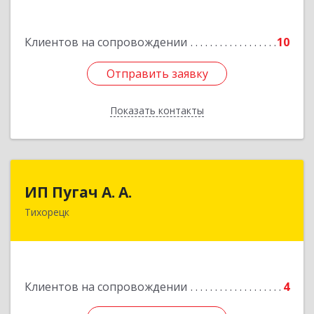
Подробнее
Клиентов на сопровождении
10
Отправить заявку
Отправить заявку
Показать контакты
Назад
ИП Пугач А. А.
ИП Пугач А. А.
Тихорецк
352114, Краснодарский край, Тихорецкий р-н,
Еремизино-Борисовская ст, Школьная ул, дом
№ 97
Подробнее
Клиентов на сопровождении
4