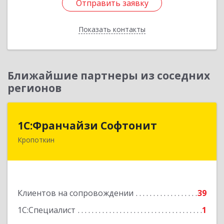
Отправить заявку
Отправить заявку
Показать контакты
Назад
Ближайшие партнеры из соседних
регионов
1С:Франчайзи Софтонит
1С:Франчайзи Софтонит
Кропоткин
352380, Краснодарский край, Кавказский р-н,
Кропоткин г, Коммунальный пер, дом № 8
Подробнее
Клиентов на сопровождении
39
1С:Специалист
1