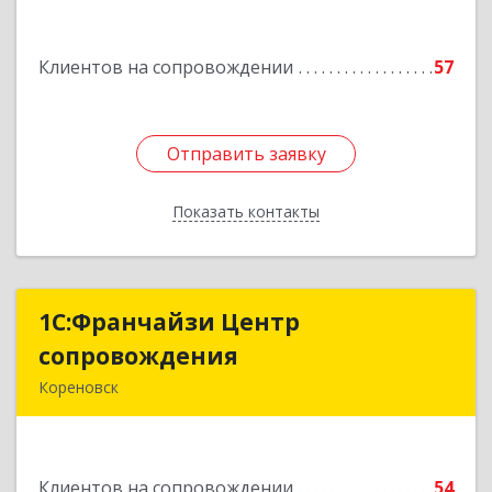
Подробнее
Клиентов на сопровождении
57
Отправить заявку
Отправить заявку
Показать контакты
Назад
1С:Франчайзи Центр
1С:Франчайзи Центр
сопровождения
сопровождения
Кореновск
Подробнее
Клиентов на сопровождении
54