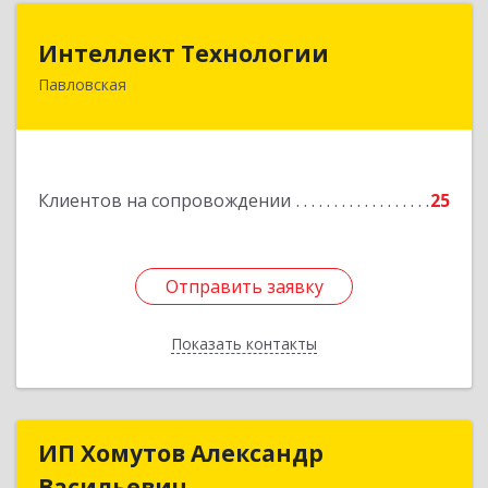
Интеллект Технологии
Интеллект Технологии
Павловская
352040, Краснодарский край, Павловский р-н,
Павловская ст-ца, Октябрьская ул, дом № 214
Подробнее
Клиентов на сопровождении
25
Отправить заявку
Отправить заявку
Показать контакты
Назад
ИП Хомутов Александр
ИП Хомутов Александр
Васильевич
Васильевич