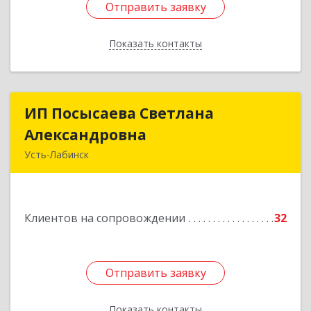
Отправить заявку
Отправить заявку
Показать контакты
Назад
ИП Посысаева Светлана
ИП Посысаева Светлана
Александровна
Александровна
Усть-Лабинск
352330, Краснодарский край, Усть-Лабинск г,
Зои Космодемьянской ул, дом № 192
Клиентов на сопровождении
32
Подробнее
Отправить заявку
Отправить заявку
Показать контакты
Назад