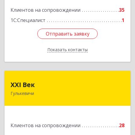
Подробнее
Клиентов на сопровождении
35
1С:Специалист
1
Отправить заявку
Отправить заявку
Показать контакты
Назад
XXI Век
XXI Век
Гулькевичи
352180, Краснодарский край, Отрадо-
Кубанское с, Северная ул, дом № 11
Подробнее
Клиентов на сопровождении
28