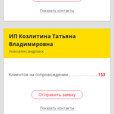
Показать контакты
Назад
ИП Козлитина Татьяна
ИП Козлитина Татьяна
Владимировна
Владимировна
Новоалександровск
356000, Ставропольский край,
Новоалександровск г, Гайдара пер, дом № 25
Клиентов на сопровождении
153
Подробнее
Отправить заявку
Отправить заявку
Показать контакты
Назад