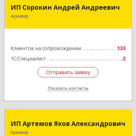
ИП Сорокин Андрей Андреевич
ИП Сорокин Андрей Андреевич
Армавир
352900, Краснодарский край, Армавир г,
Ф.Энгельса ул, дом № 25, кв.309
Подробнее
Клиентов на сопровождении
133
1С:Специалист
2
Отправить заявку
Отправить заявку
Показать контакты
Назад
ИП Артемов Яков Александрович
ИП Артемов Яков Александрович
Армавир