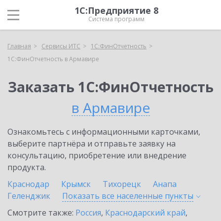
1С:Предприятие 8
Система программ
Главная
Сервисы ИТС
1С:ФинОтчетность
1С:ФинОтчетность в Армавире
Заказать 1С:ФинОтчетность
в Армавире
Ознакомьтесь с информационными карточками,
выберите партнёра и отправьте заявку на
консультацию, приобретение или внедрение
продукта.
Краснодар
Крымск
Тихорецк
Анапа
Геленджик
Показать все населенные
пункты
Смотрите также:
Россия
,
Краснодарский край
,