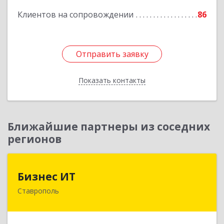
Подробнее
Клиентов на сопровождении
86
Отправить заявку
Отправить заявку
Показать контакты
Назад
Ближайшие партнеры из соседних
регионов
Бизнес ИТ
Бизнес ИТ
Ставрополь
355035, Ставропольский край, Ставрополь г, 1
Промышленная ул, дом № 3, корпус А