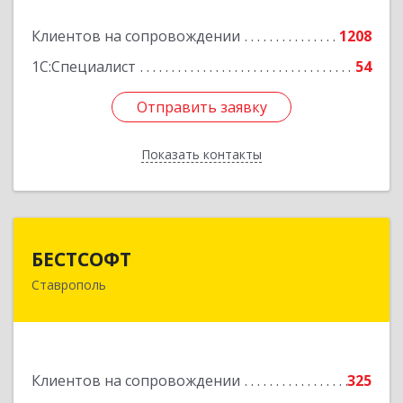
Подробнее
Клиентов на сопровождении
1208
1С:Специалист
54
Отправить заявку
Отправить заявку
Показать контакты
Назад
БЕСТСОФТ
БЕСТСОФТ
Ставрополь
355011, Ставропольский край, Ставрополь г,
45 Параллель ул, дом № 38, оф.151
Подробнее
Клиентов на сопровождении
325