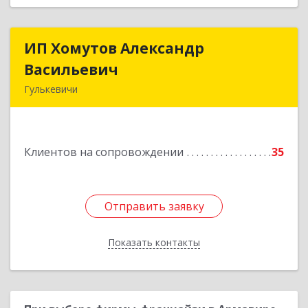
ИП Хомутов Александр
ИП Хомутов Александр
Васильевич
Васильевич
Гулькевичи
352190, Краснодарский край, Гулькевичи г, 50
лет ВЛКСМ ул, дом № 21, кв.2
Клиентов на сопровождении
35
Подробнее
Отправить заявку
Отправить заявку
Показать контакты
Назад