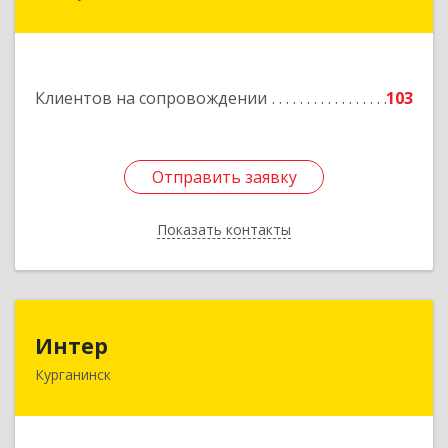
Пушкина ул, дом № 67
Подробнее
Клиентов на сопровождении
103
Отправить заявку
Отправить заявку
Показать контакты
Назад
Интер
Интер
Курганинск
352430, Краснодарский край, Курганинск г,
Матросова ул, дом № 151