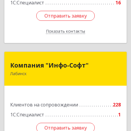
1С:Специалист
16
Отправить заявку
Отправить заявку
Показать контакты
Назад
Компания "Инфо-Софт"
Компания "Инфо-Софт"
Лабинск
352500, Краснодарский край, Лабинский р-н,
Лабинск г, Константинова ул, дом № 72
Подробнее
Клиентов на сопровождении
228
1С:Специалист
1
Отправить заявку
Отправить заявку