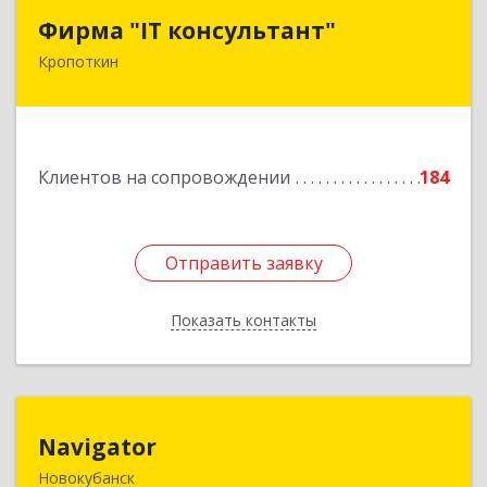
Фирма "IT консультант"
Фирма "IT консультант"
Кропоткин
352389, Краснодарский край, Кавказский р-н,
Кропоткин г, Пушкина ул, дом № 294, оф.2,3
Подробнее
Клиентов на сопровождении
184
Отправить заявку
Отправить заявку
Показать контакты
Назад
Navigator
Navigator
Новокубанск
352240, Краснодарский край, Новокубанск г,