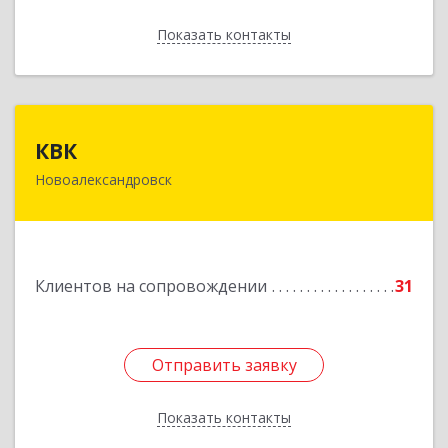
Показать контакты
Назад
КВК
КВК
Новоалександровск
356000, Ставропольский край,
Новоалександровск г, Маршала Жукова ул, дом
№ 50
Подробнее
Клиентов на сопровождении
31
Отправить заявку
Отправить заявку
Показать контакты
Назад