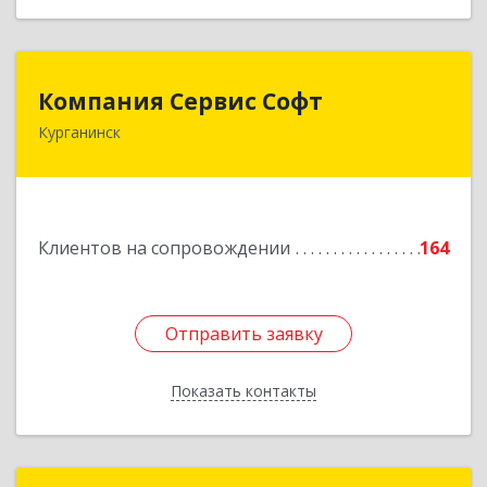
Компания Сервис Софт
Компания Сервис Софт
Курганинск
352430, Краснодарский край, Курганинск г,
Розы Люксембург ул, дом № 333
Подробнее
Клиентов на сопровождении
164
Отправить заявку
Отправить заявку
Показать контакты
Назад