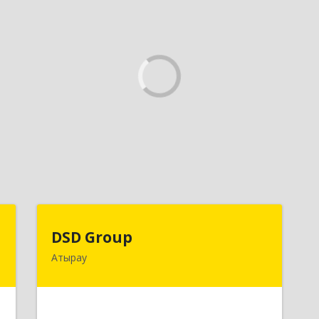
C
DSD Group
DSD Group
Атырау
,
060007, Республика Казахстан,
а
Атырауская область, г.Атырау, ул.
Абая, дом № 11, к.25
е