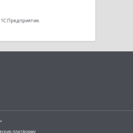
 1С:Предприятие.
ы
ческую платформу