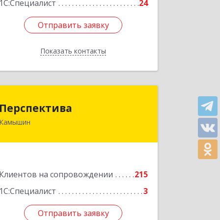
1С:Специалист
24
Отправить заявку
Отправить заявку
Показать контакты
Назад
Перспектива
Перспектива
Камышин
403850, Волгоградская обл, Камышин
г, Леонова ул, дом № 26
Подробнее
Клиентов на сопровождении
215
1С:Специалист
3
Отправить заявку
Отправить заявку