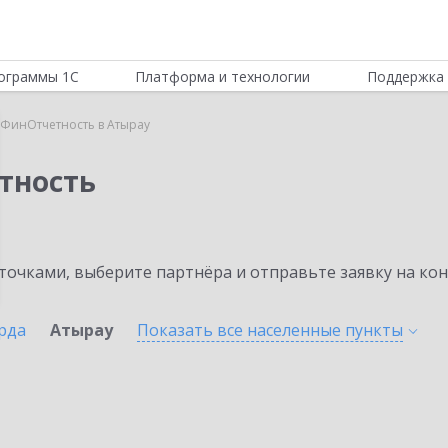
ограммы 1С
Платформа и технологии
Поддержка 
:ФинОтчетность в Атырау
тность
очками, выберите партнёра и отправьте заявку на ко
рда
Атырау
Показать все населенные
пункты