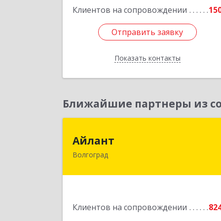
Клиентов на сопровождении
15
Отправить заявку
Отправить заявку
Показать контакты
Назад
Ближайшие партнеры из со
Айлан
Айлант
Волгоград
400001, Волгоградская обл, Волгогра
г, им Канунникова ул, дом № 11
Подробне
Клиентов на сопровождении
82