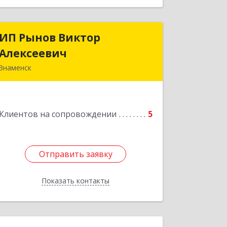
ИП Рынов Виктор
ИП Рынов Виктор
Алексеевич
Алексеевич
Знаменск
Подробнее
Клиентов на сопровождении
5
Отправить заявку
Отправить заявку
Показать контакты
Назад