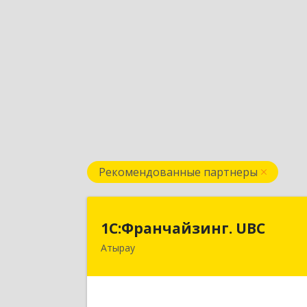
Рекомендованные партнеры
1С:Франчайзинг. UB
1С:Франчайзинг. UBC
Атырау
КАЗАХСТАН, г.Атырау, ул. Гумарова
д.88 
Подробне