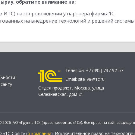
ырау, обратите внимание на:
в ИТС) на сопровождении у партнера фирмы 1С.
стованных на внедрение технологий и решений системы
Телефон:
+7 (495) 737-92-57
льности
Email:
site_v8@1c.ru
 сайту
Отдел продаж:
г. Москва
,
улица
Селезнёвская, дом 21
© 2026 АО «Группа 1С» (правопреемник «1С»). Все права на сайт защищен
О «1С-Софт» (
о компании
). Исключительное право на технологи