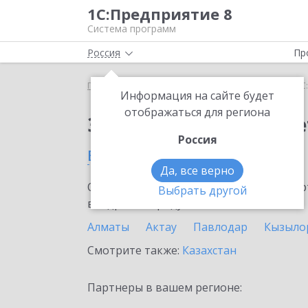
1С:Предприятие 8
Система программ
Россия
Пр
Главная
Сервисы ИТС
1С:ФинОтчетность
1С
Информация на сайте будет
отображаться для региона
Заказать 1С:ФинОтче
Россия
в Атырау
Да, все верно
Ознакомьтесь с информационными карт
Выбрать другой
внедрение продукта.
Алматы
Актау
Павлодар
Кызыло
Смотрите также:
Казахстан
Партнеры в вашем регионе: