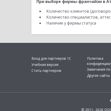
При выборе фирмы-франчайзи в Ат
Количество клиентов (договоро
Количество специалистов, атте
Наличие у фирмы статуса
Вход для партнеров 1С
Политика
конфиденциа
Учебная версия
Замечания по
Стать партнером
Другие сайты
© 2011- 2026 ОО