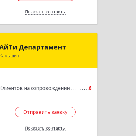
Показать контакты
Назад
АйТи Департамент
АйТи Департамент
Камышин
403882, Волгоградская обл, Камышин
г, Пролетарская ул, дом № 10/1
Подробнее
Клиентов на сопровождении
6
Отправить заявку
Отправить заявку
Показать контакты
Назад