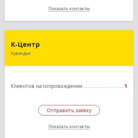
Показать контакты
Назад
К-Центр
К-Центр
Кувандык
462243, Оренбургская обл, Кувандыкский р-н,
Кувандык г, Ленина ул, дом № 20
Подробнее
Клиентов на сопровождении
1
Отправить заявку
Отправить заявку
Показать контакты
Назад