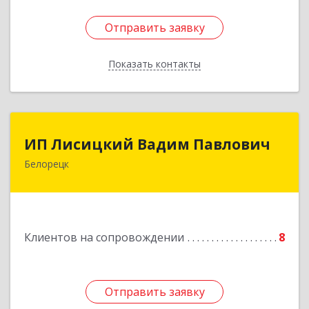
Отправить заявку
Отправить заявку
Показать контакты
Назад
ИП Лисицкий Вадим Павлович
ИП Лисицкий Вадим Павлович
Белорецк
453501, Башкортостан Респ, Белорецк г,
Кооперативная ул, дом № 4, корпус А, кв.32
Подробнее
Клиентов на сопровождении
8
Отправить заявку
Отправить заявку