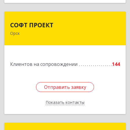
СОФТ ПРОЕКТ
СОФТ ПРОЕКТ
Орск
462430, Оренбургская обл, Орск г,
Добровольского ул, дом № 23, кв.11
Подробнее
Клиентов на сопровождении
144
Отправить заявку
Отправить заявку
Показать контакты
Назад