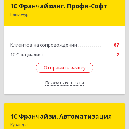
1С:Франчайзинг. Профи-Софт
1С:Франчайзинг. Профи-Софт
Байконур
468320, Байконур г, Ленина ул, дом № 10,
кв.1+2+3
Подробнее
Клиентов на сопровождении
67
1С:Специалист
2
Отправить заявку
Отправить заявку
Показать контакты
Назад
1С:Франчайзи. Автоматизация
1С:Франчайзи. Автоматизация
Кувандык
462220, Оренбургская обл, Кувандыкский р-н,