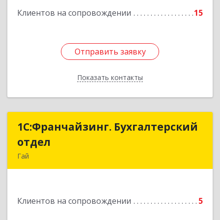
Клиентов на сопровождении
15
Отправить заявку
Отправить заявку
Показать контакты
Назад
1С:Франчайзинг. Бухгалтерский
1С:Франчайзинг. Бухгалтерский
отдел
отдел
Гай
462635, Оренбургская обл, Гай г, Победы пр-кт,
дом № 1, кв.12
Клиентов на сопровождении
5
Подробнее