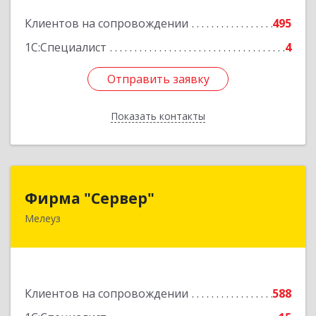
Подробнее
Клиентов на сопровождении
495
1С:Специалист
4
Отправить заявку
Отправить заявку
Показать контакты
Назад
Фирма "Сервер"
Фирма "Сервер"
Мелеуз
453852, Башкортостан Респ, Мелеузовский р-н,
Мелеуз г, 32-й мкр, дом № 36
Подробнее
Клиентов на сопровождении
588