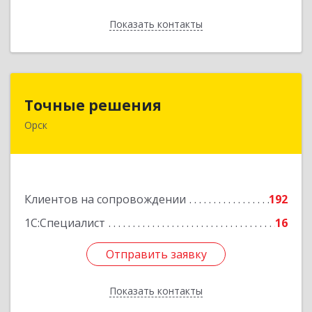
Показать контакты
Назад
Точные решения
Точные решения
Орск
462403, Оренбургская обл, Орск г,
Краматорская ул, дом № 2Б, пом.3, этаж 1, офис
2
Подробнее
Клиентов на сопровождении
192
1С:Специалист
16
Отправить заявку
Отправить заявку
Показать контакты
Назад