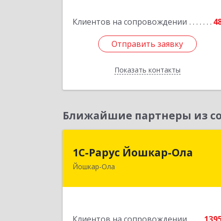
Подробне
Клиентов на сопровождении
4
Отправить заявку
Отправить заявку
Показать контакты
Назад
Ближайшие партнеры из со
1С-Рарус Йошкар-Ол
1С-Рарус Йошкар-Ола
Йошкар-Ола
424004, Марий Эл Респ, Йошкар-Ола г
Волкова ул, дом № 6
Подробне
Клиентов на сопровождении
139