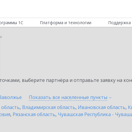
ограммы 1С
Платформа и технологии
Поддержка 
ни
очками, выберите партнёра и отправьте заявку на ко
Заволжье
Показать все населенные
пункты
 область
,
Владимирская область
,
Ивановская область
,
К
овия
,
Рязанская область
,
Чувашская Республика - Чуваш