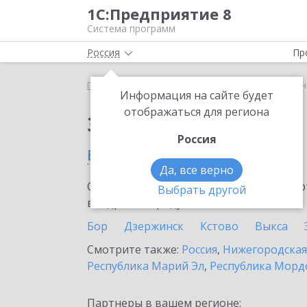
1С:Предприятие 8
Система программ
Россия
Пр
Главная
Сервисы ИТС
1С-ЭПД
1С-ЭПД в Уре
Информация на сайте будет
отображаться для региона
Заказать 1С-ЭПД
Россия
в Урени
Да, все верно
Ознакомьтесь с информационными карт
Выбрать другой
внедрение продукта.
Бор
Дзержинск
Кстово
Выкса
Смотрите также:
Россия
,
Нижегородская
Республика Марий Эл
,
Республика Морд
Партнеры в вашем регионе: