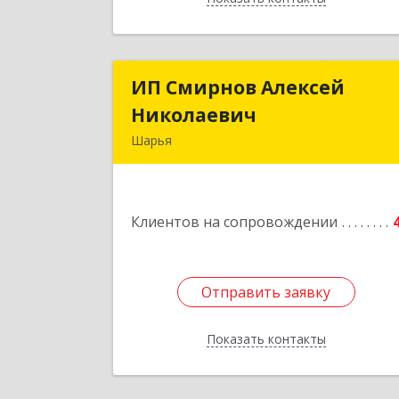
ИП Смирнов Алексей
ИП Смирнов Алексе
Николаевич
Николаеви
Шарья
Подробне
Клиентов на сопровождении
Отправить заявку
Отправить заявку
Показать контакты
Назад