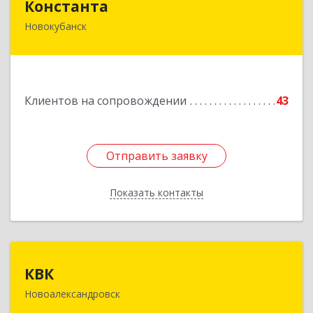
Константа
Новокубанск
352240, Краснодарский край, Новокубанск г,
Альпийская ул, дом № 22, кв.2
Подробнее
Клиентов на сопровождении
43
Отправить заявку
Отправить заявку
Показать контакты
Назад
КВК
КВК
Новоалександровск
356000, Ставропольский край,