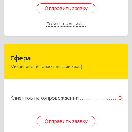
Отправить заявку
Отправить заявку
Показать контакты
Назад
Сфера
Сфера
Михайловск (Ставропольский край)
356240, Ставропольский край, Шпаковский р-
н, Михайловск г, Ленина ул, дом № 156/2,
пом.111
Подробнее
Клиентов на сопровождении
3
Отправить заявку
Отправить заявку