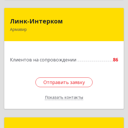
Линк-Интерком
Линк-Интерком
Армавир
352930, Краснодарский край, г.о.город
Армавир, Армавир г, Каспарова ул, дом № 19,
пом.3
Подробнее
Клиентов на сопровождении
86
Отправить заявку
Отправить заявку
Показать контакты
Назад
Константа