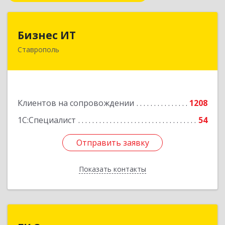
Бизнес ИТ
Бизнес ИТ
Ставрополь
355035, Ставропольский край, Ставрополь г, 1
Промышленная ул, дом № 3, корпус А
Подробнее
Клиентов на сопровождении
1208
1С:Специалист
54
Отправить заявку
Отправить заявку
Показать контакты
Назад
ГК Статус