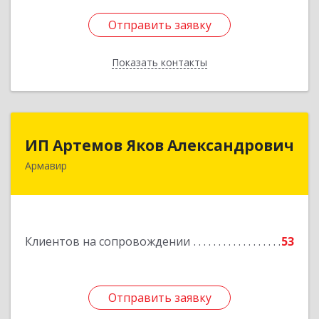
Отправить заявку
Отправить заявку
Показать контакты
Назад
ИП Артемов Яков Александрович
ИП Артемов Яков Александрович
Армавир
Подробнее
Клиентов на сопровождении
53
Отправить заявку
Отправить заявку