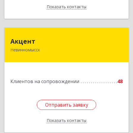
Показать контакты
Назад
Акцент
Акцент
Невинномысск
357112, Ставропольский край, Невинномысск г,
Менделеева ул, дом № 52, оф.2
Подробнее
Клиентов на сопровождении
48
Отправить заявку
Отправить заявку
Показать контакты
Назад