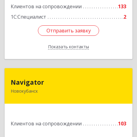
Клиентов на сопровождении
133
1С:Специалист
2
Отправить заявку
Отправить заявку
Показать контакты
Назад
Navigator
Navigator
Новокубанск
352240, Краснодарский край, Новокубанск г,
Пушкина ул, дом № 67
Подробнее
Клиентов на сопровождении
103