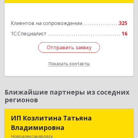
Подробнее
Клиентов на сопровождении
325
1С:Специалист
16
Отправить заявку
Отправить заявку
Показать контакты
Назад
Ближайшие партнеры из соседних
регионов
ИП Козлитина Татьяна
ИП Козлитина Татьяна
Владимировна
Владимировна
Новоалександровск