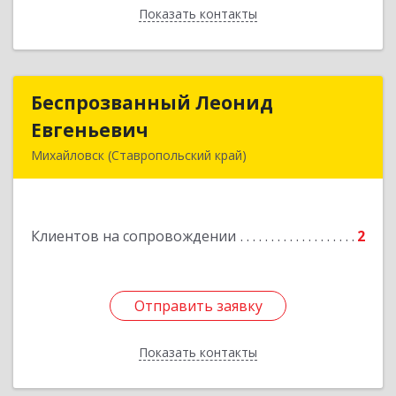
Показать контакты
Назад
Беспрозванный Леонид
Беспрозванный Леонид
Евгеньевич
Евгеньевич
Михайловск (Ставропольский край)
Подробнее
Клиентов на сопровождении
2
Отправить заявку
Отправить заявку
Показать контакты
Назад