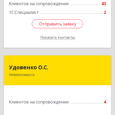
Клиентов на сопровождении
43
1С:Специалист
2
Отправить заявку
Отправить заявку
Показать контакты
Назад
Удовенко О.С.
Удовенко О.С.
Невинномысск
357 100, г.Невинномысск, ул.Революцеонная,
дом № 30, кв.54
Подробнее
Клиентов на сопровождении
4