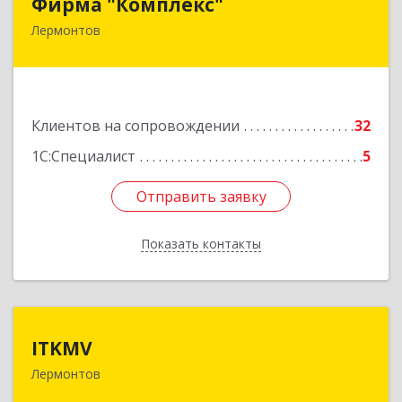
Фирма "Комплекс"
Лермонтов
357348, Ставропольский край, Лермонтов г,
Острогорка с, Степная ул, дом № 46, а
Подробнее
Клиентов на сопровождении
32
1С:Специалист
5
Отправить заявку
Отправить заявку
Показать контакты
Назад
ITKMV
ITKMV
Лермонтов
Подробнее