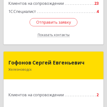
Клиентов на сопровождении
23
1С:Специалист
4
Отправить заявку
Отправить заявку
Показать контакты
Назад
Гофонов Сергей Евгеньевич
Гофонов Сергей Евгеньевич
Железноводск
Подробнее
Клиентов на сопровождении
2