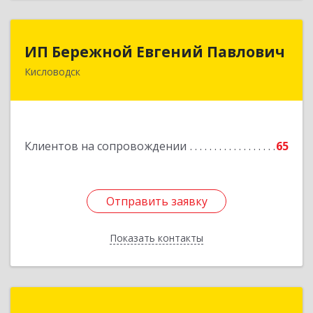
ИП Бережной Евгений Павлович
ИП Бережной Евгений Павлович
Кисловодск
357748, Ставропольский край, Кисловодск г,
Главная ул, дом № 30
Подробнее
Клиентов на сопровождении
65
Отправить заявку
Отправить заявку
Показать контакты
Назад
Компьютер-Сервис