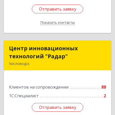
Отправить заявку
Отправить заявку
Показать контакты
Назад
Центр инновационных
Центр инновационных
технологий "Радар"
технологий "Радар"
Кисловодск
357000, Ставропольский край, Кисловодск г,
Цандера проезд, дом № 2
Клиентов на сопровождении
88
Подробнее
1С:Специалист
2
Отправить заявку
Отправить заявку