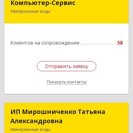
Компьютер-Сервис
Минеральные воды
357202, Ставропольский край, Минеральные
Воды г, Гагарина ул, дом № 48
Подробнее
Клиентов на сопровождении
58
Отправить заявку
Отправить заявку
Показать контакты
Назад
ИП Мирошниченко Татьяна
ИП Мирошниченко Татьяна
Александровна
Александровна
Минеральные воды