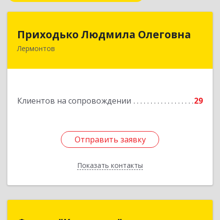
Приходько Людмила Олеговна
Приходько Людмила Олеговна
Лермонтов
357341, Лермонтов г, П.Лумумбы ул, дом №
43/2, кв.44
Подробнее
Клиентов на сопровождении
29
Отправить заявку
Отправить заявку
Показать контакты
Назад
Фирма "Комплекс"