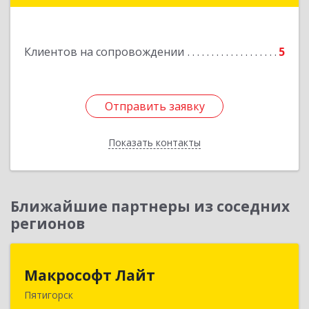
Клиентов на сопровождении
5
Отправить заявку
Отправить заявку
Показать контакты
Назад
Ближайшие партнеры из соседних
регионов
Макрософт Лайт
Макрософт Лайт
Пятигорск
357501, Ставропольский край, Пятигорск г,