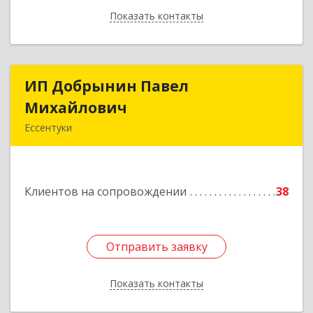
Показать контакты
Назад
ИП Добрынин Павел
ИП Добрынин Павел
Михайлович
Михайлович
Ессентуки
Подробнее
Клиентов на сопровождении
38
Отправить заявку
Отправить заявку
Показать контакты
Назад