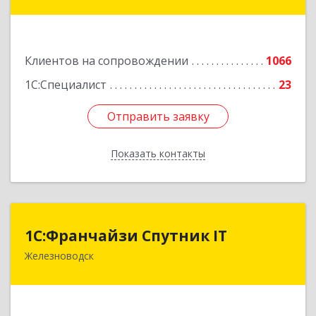
Коста Хетагурова ул, дом № 4
Подробнее
Клиентов на сопровождении
1066
1С:Специалист
23
Отправить заявку
Отправить заявку
Показать контакты
Назад
1С:Франчайзи Спутник IT
1С:Франчайзи Спутник IT
Железноводск
357430, Ставропольский край, город-курорт
Железноводск, Иноземцево п, Свободы ул, дом
№ 136