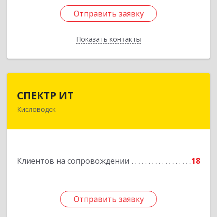
Отправить заявку
Отправить заявку
Показать контакты
Назад
СПЕКТР ИТ
СПЕКТР ИТ
Кисловодск
357736, Ставропольский край, Кисловодск г,
Ставропольская ул, дом № 8
Подробнее
Клиентов на сопровождении
18
Отправить заявку
Отправить заявку