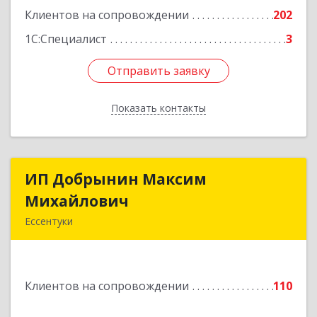
Подробнее
Клиентов на сопровождении
202
1С:Специалист
3
Отправить заявку
Отправить заявку
Показать контакты
Назад
ИП Добрынин Максим
ИП Добрынин Максим
Михайлович
Михайлович
Ессентуки
357601, Ставропольский край, Ессентуки,
Спасателей, дом № 5, кв.43
Клиентов на сопровождении
110
Подробнее