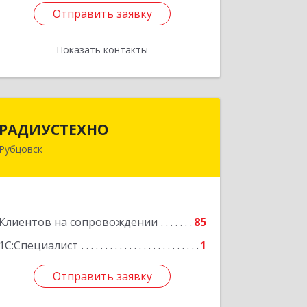
Отправить заявку
Отправить заявку
Показать контакты
Назад
РАДИУСТЕХНО
РАДИУСТЕХНО
Рубцовск
658225, Алтайский край, Рубцовск г,
Ленина пр-кт, дом № 206, оф.427
Подробнее
Клиентов на сопровождении
85
1С:Специалист
1
Отправить заявку
Отправить заявку