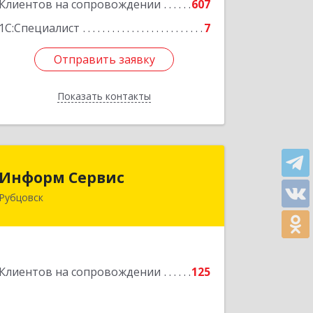
Клиентов на сопровождении
607
1С:Специалист
7
Отправить заявку
Отправить заявку
Показать контакты
Назад
Информ Сервис
Информ Сервис
Рубцовск
658204, Алтайский край, Рубцовск г,
Алтайская ул, дом № 7
Подробнее
Клиентов на сопровождении
125