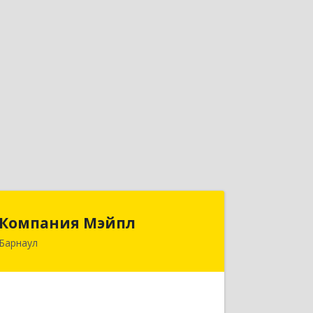
Компания Мэйпл
Компания Мэйпл
Барнаул
656038, Алтайский край, Барнаул г,
Комсомольский пр-кт, дом № 112
Подробнее