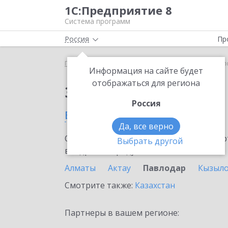
1С:Предприятие 8
Система программ
Россия
Пр
Главная
Сервисы ИТС
1С-ЭПД
1С-ЭПД в Пав
Информация на сайте будет
отображаться для региона
Заказать 1С-ЭПД
Россия
в Павлодаре
Да, все верно
Ознакомьтесь с информационными карт
Выбрать другой
внедрение продукта.
Алматы
Актау
Павлодар
Кызыл
Смотрите также:
Казахстан
Партнеры в вашем регионе: