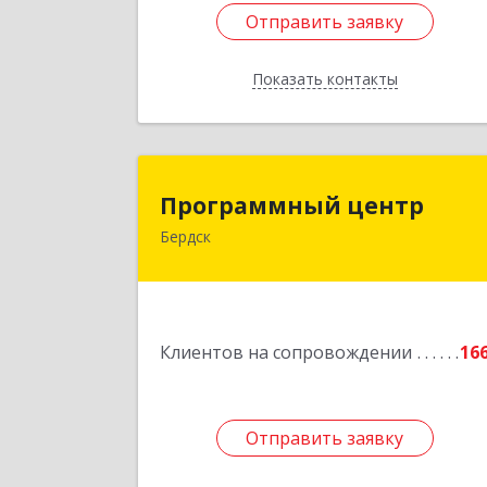
Отправить заявку
Отправить заявку
Показать контакты
Назад
Программный цент
Программный центр
Бердск
633004, Новосибирская обл, Бердск г
Химзаводская ул, дом № 9/
Подробне
Клиентов на сопровождении
16
Отправить заявку
Отправить заявку