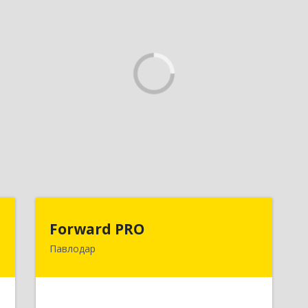
Д
Forward PRO
Forward PRO
Павлодар
,
140000, РК, город Павлодар, улица
6
Торайгырова, д.64, оф.23
е
Подробнее