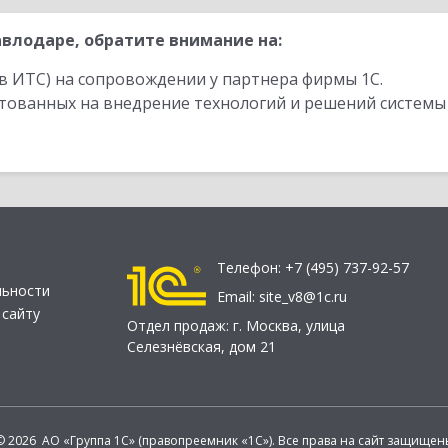
влодаре, обратите внимание на:
в ИТС) на сопровождении у партнера фирмы 1С.
стованных на внедрение технологий и решений системы
Телефон:
+7 (495) 737-92-57
льности
Email:
site_v8@1c.ru
 сайту
Отдел продаж:
г. Москва
,
улица
Селезнёвская, дом 21
© 2026 АО «Группа 1С» (правопреемник «1С»). Все права на сайт защищен