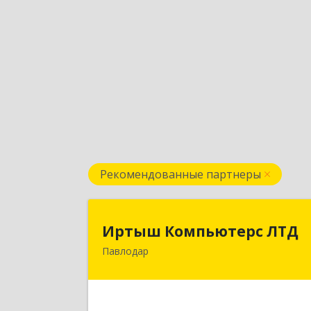
Рекомендованные партнеры
Иртыш Компьютерс ЛТ
Иртыш Компьютерс ЛТД
Павлодар
КАЗАХСТАН , 140000, г.Павлодар
ул.Академика Сатпаева, д.3
Подробне