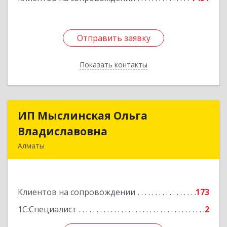
Отправить заявку
Отправить заявку
Показать контакты
Назад
ИП Мыслинская Ольга
ИП Мыслинская Ольга
Владиславовна
Владиславовна
Алматы
КАЗАХСТАН, 050000, Алматы, мкр. Орбита 3,
дом № 26, кв.226
Клиентов на сопровождении
173
Подробнее
1С:Специалист
2