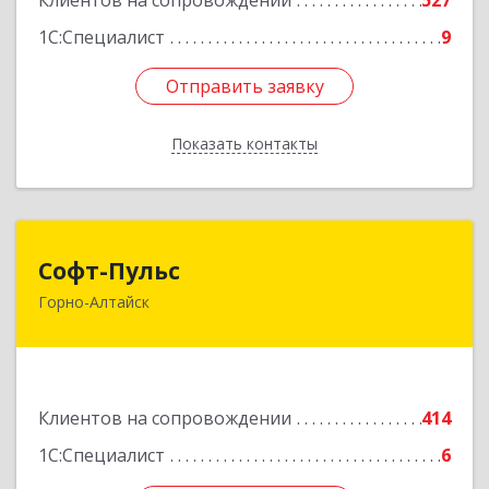
Клиентов на сопровождении
527
1С:Специалист
9
Отправить заявку
Отправить заявку
Показать контакты
Назад
Софт-Пульс
Софт-Пульс
Горно-Алтайск
649006, Алтай Респ, Горно-Алтайск г,
Комсомольская ул, дом № 13
Подробнее
Клиентов на сопровождении
414
1С:Специалист
6