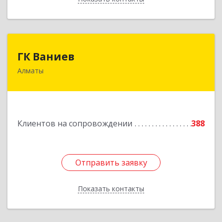
ГК Ваниев
ГК Ваниев
Алматы
Республика Казахстан, Бостандыкский район,
г.Алматы, ул. Егизбаева, 7/3 НП 96
Подробнее
Клиентов на сопровождении
388
Отправить заявку
Отправить заявку
Показать контакты
Назад