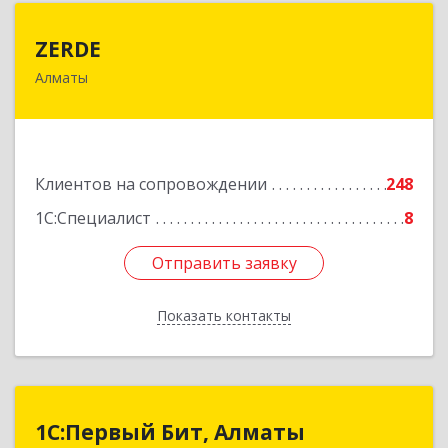
ZERDE
ZERDE
Алматы
050026, Республика Казахстан, г. Алматы, ул.
Байзакова, 132 "А"
Подробнее
Клиентов на сопровождении
248
1С:Специалист
8
Отправить заявку
Отправить заявку
Показать контакты
Назад
1С:Первый Бит, Алматы
1С:Первый Бит, Алматы