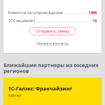
Подробнее
Клиентов на сопровождении
1496
1С:Специалист
16
Отправить заявку
Отправить заявку
Показать контакты
Назад
Ближайшие партнеры из соседних
регионов
1С-Галэкс: Франчайзинг
1С-Галэкс: Франчайзинг
Барнаул
656015, Алтайский край, Барнаул г, Деповская
ул, дом № 7, каб.А-105