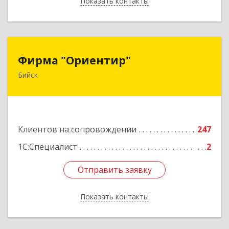
Показать контакты
Назад
Фирма "Ориентир"
Фирма "Ориентир"
Бийск
659300, Алтайский край, Бийск г, Сергея Кирова
пр-кт, дом № 3
Подробнее
Клиентов на сопровождении
247
1С:Специалист
2
Отправить заявку
Отправить заявку
Показать контакты
Назад