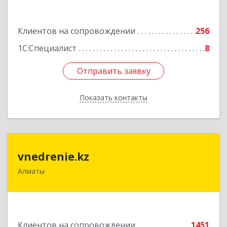
Подробнее
Клиентов на сопровождении
256
1С:Специалист
8
Отправить заявку
Отправить заявку
Показать контакты
Назад
vnedrenie.kz
vnedrenie.kz
Алматы
Казахстан, г.Алматы, ул.Прокофьева 45-56
Подробнее
Клиентов на сопровождении
1451