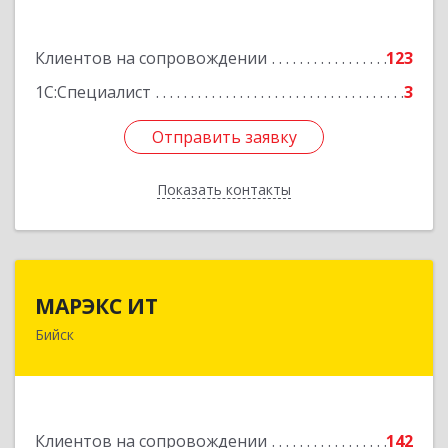
Подробнее
Клиентов на сопровождении
123
1С:Специалист
3
Отправить заявку
Отправить заявку
Показать контакты
Назад
МАРЭКС ИТ
МАРЭКС ИТ
Бийск
Алтайский край, Бийск г, Разина, дом № 94
Подробнее
Клиентов на сопровождении
142