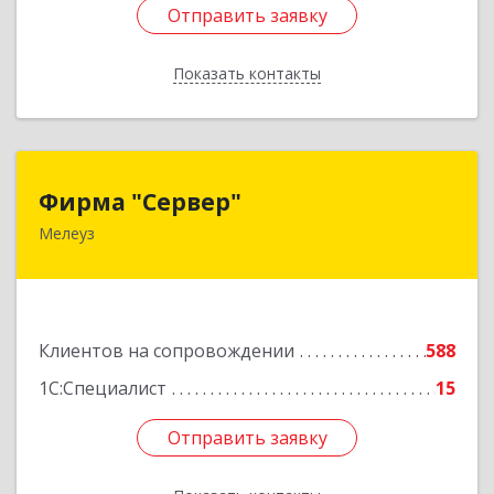
Отправить заявку
Отправить заявку
Показать контакты
Назад
Фирма "Сервер"
Фирма "Сервер"
Мелеуз
453852, Башкортостан Респ, Мелеузовский р-н,
Мелеуз г, 32-й мкр, дом № 36
Подробнее
Клиентов на сопровождении
588
1С:Специалист
15
Отправить заявку
Отправить заявку