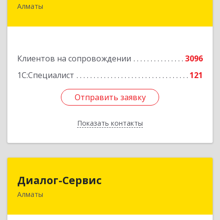
Алматы
050046, Казахстан, Алматы,ул. Сатпаева, д. 90/1,
6 этаж
Подробнее
Клиентов на сопровождении
3096
1С:Специалист
121
Отправить заявку
Отправить заявку
Показать контакты
Назад
Диалог-Сервис
Диалог-Сервис
Алматы
050057, Республика Казахстан, г. Алматы, ул.
Мынбаева, 46/48, н.п.2