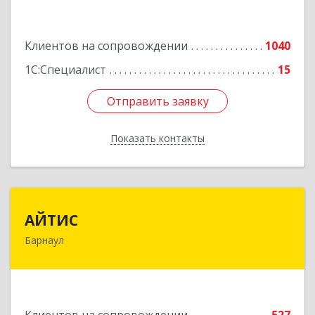
Подробнее
Клиентов на сопровождении
1040
1С:Специалист
15
Отправить заявку
Отправить заявку
Показать контакты
Назад
АЙТИС
АЙТИС
Барнаул
656067, Алтайский край, Барнаул г, Взлетная ул,
дом № 65
Подробнее