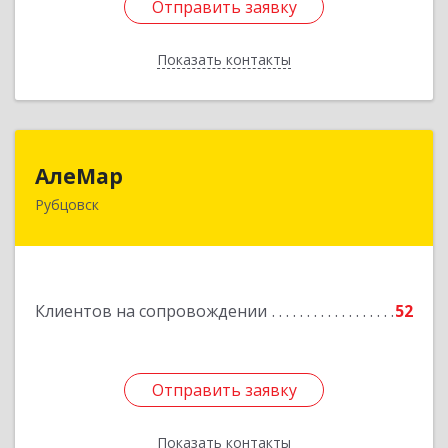
Отправить заявку
Отправить заявку
Показать контакты
Назад
АлеМар
АлеМар
Рубцовск
658210, Алтайский край, Рубцовск г,
Комсомольская ул, дом № 80
Подробнее
Клиентов на сопровождении
52
Отправить заявку
Отправить заявку
Показать контакты
Назад