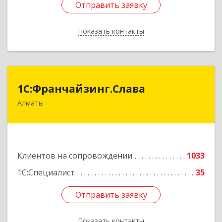
Отправить заявку
Отправить заявку
Показать контакты
Назад
1С:Франчайзинг.Слава
1С:Франчайзинг.Слава
Алматы
Казахстан, Алматы, 050022, Кашгарская 58-2
Подробнее
Клиентов на сопровождении
1033
1С:Специалист
35
Отправить заявку
Отправить заявку
Показать контакты
Назад