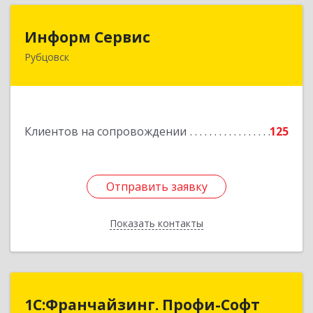
Информ Сервис
Информ Сервис
Рубцовск
658204, Алтайский край, Рубцовск г, Алтайская
ул, дом № 7
Подробнее
Клиентов на сопровождении
125
Отправить заявку
Отправить заявку
Показать контакты
Назад
1С:Франчайзинг. Профи-Софт
1С:Франчайзинг. Профи-Софт