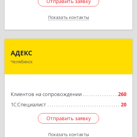
Отправить заявку
Отправить заявку
Показать контакты
Назад
АДЕКС
АДЕКС
Челябинск
454080, Челябинская обл, Челябинск г, Смирных
ул, дом № 15А, пом.51
Подробнее
Клиентов на сопровождении
260
1С:Специалист
20
Отправить заявку
Отправить заявку
Показать контакты
Назад