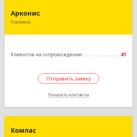
Арконис
Арконис
Снежинск
456773, Челябинская обл, Снежинск г,
Захаренкова ул, дом № 1
Подробнее
Клиентов на сопровождении
41
Отправить заявку
Отправить заявку
Показать контакты
Назад
Компас
Компас