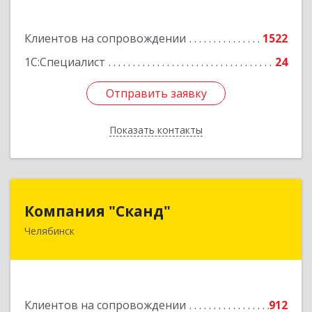
Подробнее
Клиентов на сопровождении
1522
1С:Специалист
24
Отправить заявку
Отправить заявку
Показать контакты
Назад
Компания "Сканд"
Компания "Сканд"
Челябинск
454091, Челябинская обл, Челябинск г,
Революции пл, дом № 7, оф.1.16
Подробнее
Клиентов на сопровождении
912