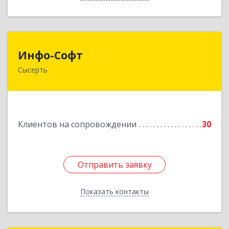
Инфо-Софт
Инфо-Софт
Сысерть
624021, Свердловская обл, Сысерть г, Коммуны
ул, дом № 39, кв.13
Подробнее
Клиентов на сопровождении
30
Отправить заявку
Отправить заявку
Показать контакты
Назад