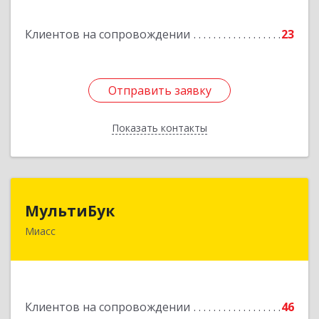
Подробнее
Клиентов на сопровождении
23
Отправить заявку
Отправить заявку
Показать контакты
Назад
МультиБук
МультиБук
Миасс
456318, Челябинская обл, Миасс г, Жуковского
ул, дом № 8, кв.61
Подробнее
Клиентов на сопровождении
46