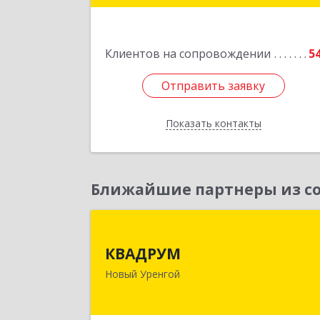
Подробне
Клиентов на сопровождении
5
Отправить заявку
Отправить заявку
Показать контакты
Назад
Ближайшие партнеры из со
КВАДРУ
КВАДРУМ
629309, Ямало-Ненецкий АО, Новы
Новый Уренгой
Уренгой г, Северное Кольцо ул, до
№ 1