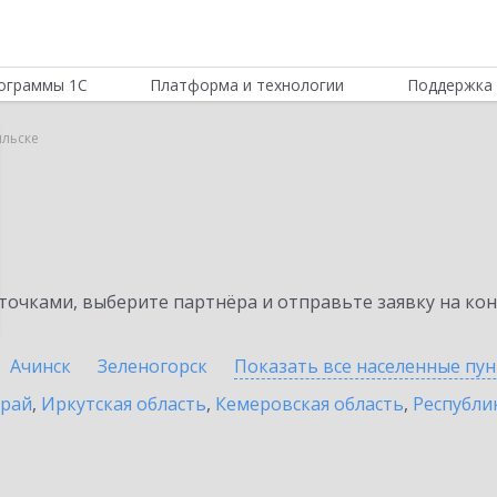
ограммы 1С
Платформа и технологии
Поддержка 
ильске
очками, выберите партнёра и отправьте заявку на ко
Ачинск
Зеленогорск
Показать все населенные
пун
край
,
Иркутская область
,
Кемеровская область
,
Республик