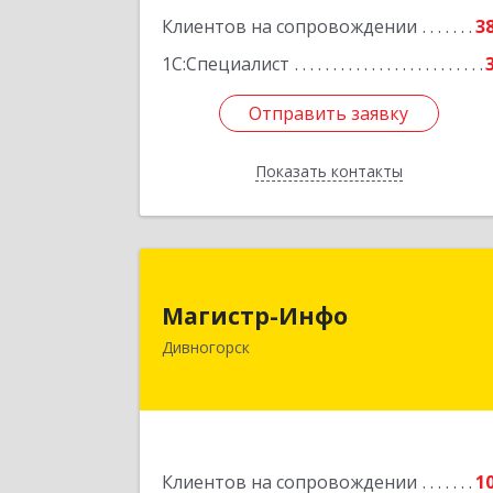
Клиентов на сопровождении
3
Подробне
1С:Специалист
Отправить заявку
Отправить заявку
Показать контакты
Назад
Магистр-Инф
Магистр-Инфо
663090 Красноярский кра
Дивногорск
Дивногорск г Бочкина ул дом № 2
Подробне
Клиентов на сопровождении
1