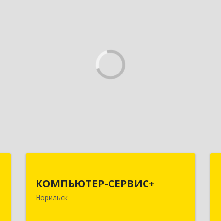
ж
КОМПЬЮТЕР-СЕРВИС+
КОМПЬЮТЕР-СЕРВИС+
к
663319, Красноярский край, Норильск
Норильск
2
г, Молодежный проезд, дом № 19а,
кв.1