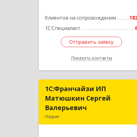
Подробне
Клиентов на сопровождении
18
1С:Специалист
Отправить заявку
Отправить заявку
Показать контакты
Назад
1С:Франчайзи ИП
1С:Франчайзи И
Матюшкин Сергей
Матюшкин Серге
Валерьевич
Валерьеви
Надым
629730, Ямало-Ненецкий АО, Надым г
ул. Зверева, дом № 47, кв.2