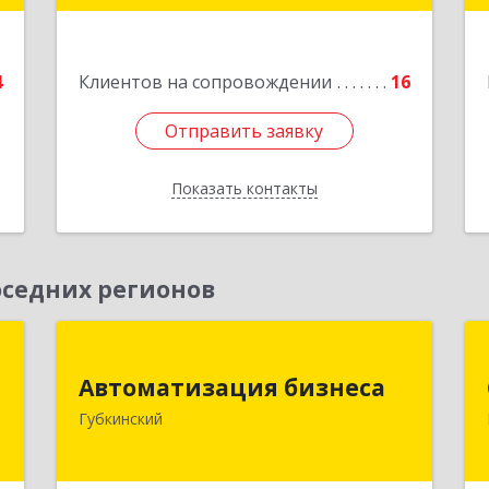
е
Подробнее
4
Клиентов на сопровождении
16
Отправить заявку
Отправить заявку
Показать контакты
Назад
седних регионов
М
Автоматизация бизнеса
Автоматизация бизнеса
й
629830, Ямало-Ненецкий АО,
Губкинский
м
Губкинский г, мкр.6, дом № 5
4
Подробнее