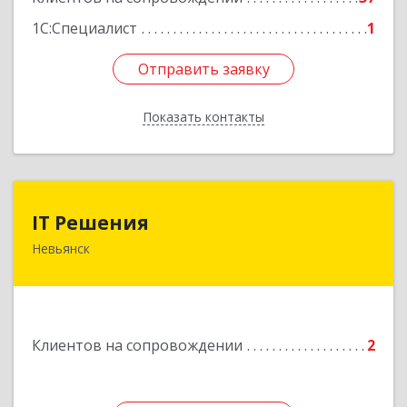
1С:Специалист
1
Отправить заявку
Отправить заявку
Показать контакты
Назад
IT Решения
IT Решения
Невьянск
Подробнее
Клиентов на сопровождении
2