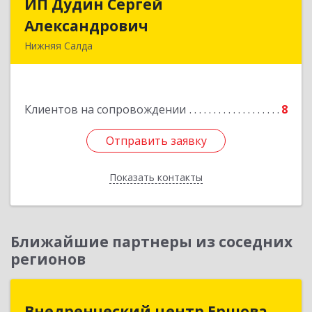
ИП Дудин Сергей
ИП Дудин Сергей
Александрович
Александрович
Нижняя Салда
624740, Свердловская обл, Нижняя Салда г,
Энгельса ул, дом № 98
Клиентов на сопровождении
8
Подробнее
Отправить заявку
Отправить заявку
Показать контакты
Назад
Ближайшие партнеры из соседних
регионов
Внедренческий центр Ершова
Внедренческий центр Ершова