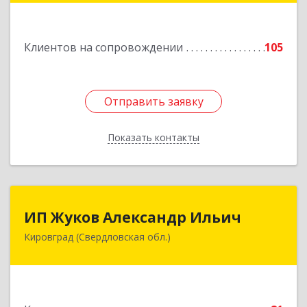
Подробнее
Клиентов на сопровождении
105
Отправить заявку
Отправить заявку
Показать контакты
Назад
ИП Жуков Александр Ильич
ИП Жуков Александр Ильич
Кировград (Свердловская обл.)
624140, Свердловская обл, Кировград г,
Свердлова ул, дом № 68Б, оф.61
Подробнее