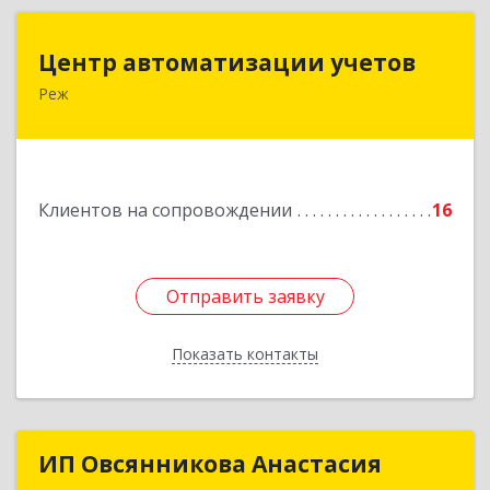
Центр автоматизации учетов
Центр автоматизации учетов
Реж
623750, Свердловская обл, Режевской р-н, Реж
г, Энгельса ул, дом № 6 А
Подробнее
Клиентов на сопровождении
16
Отправить заявку
Отправить заявку
Показать контакты
Назад
ИП Овсянникова Анастасия
ИП Овсянникова Анастасия