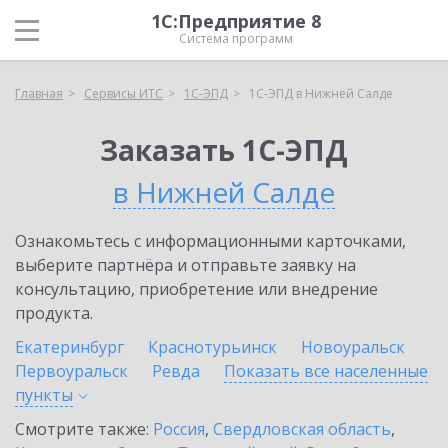
1С:Предприятие 8
Система программ
Главная
Сервисы ИТС
1С-ЭПД
1С-ЭПД в Нижней Салде
Заказать 1С-ЭПД
в Нижней Салде
Ознакомьтесь с информационными карточками,
выберите партнёра и отправьте заявку на
консультацию, приобретение или внедрение
продукта.
Екатеринбург
Краснотурьинск
Новоуральск
Первоуральск
Ревда
Показать все населенные
пункты
Смотрите также:
Россия
,
Свердловская область
,