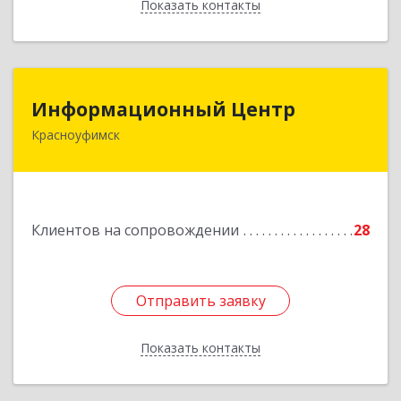
Показать контакты
Назад
Информационный Центр
Информационный Центр
Красноуфимск
623300, Свердловская обл, Красноуфимск г,
Мизерова ул, дом № 112А
Подробнее
Клиентов на сопровождении
28
Отправить заявку
Отправить заявку
Показать контакты
Назад