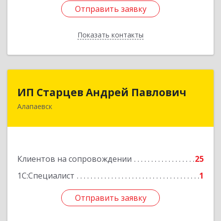
Отправить заявку
Отправить заявку
Показать контакты
Назад
ИП Старцев Андрей Павлович
ИП Старцев Андрей Павлович
Алапаевск
624601, Свердловская обл, Алапаевск г,
Братьев Смольниковых ул, дом № 38, кв.16
Подробнее
Клиентов на сопровождении
25
1С:Специалист
1
Отправить заявку
Отправить заявку