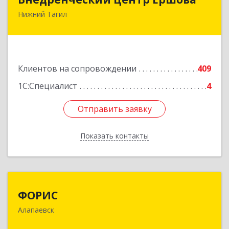
Нижний Тагил
622030, Свердловская обл, Нижний Тагил г,
Черноисточинское ш, дом № 58А, оф.6
Подробнее
Клиентов на сопровождении
409
1С:Специалист
4
Отправить заявку
Отправить заявку
Показать контакты
Назад
ФОРИС
ФОРИС
Алапаевск
624601, Свердловская обл, Алапаевск г, Ленина
ул, дом № 9