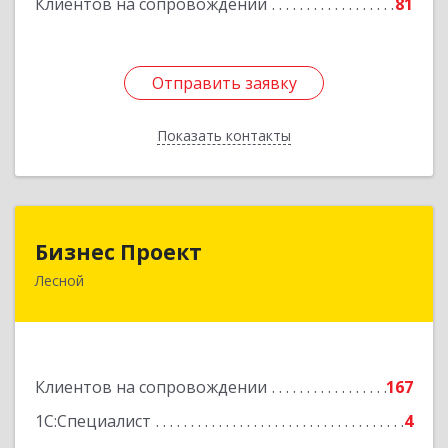
Клиентов на сопровождении
81
Отправить заявку
Отправить заявку
Показать контакты
Назад
Бизнес Проект
Бизнес Проект
Лесной
624200, Свердловская обл, Лесной г, Сиротина
ул, дом № 11
Подробнее
Клиентов на сопровождении
167
1С:Специалист
4