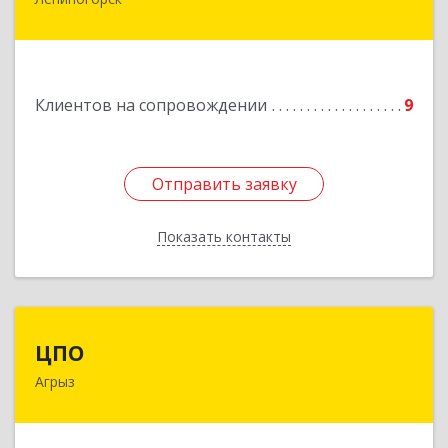
423250, Татарстан Респ, Лениногорск г,
Гагарина ул, дом № 36
Подробнее
Клиентов на сопровождении
9
Отправить заявку
Отправить заявку
Показать контакты
Назад
ЦПО
ЦПО
Агрыз
422230, Татарстан Респ (Татарстан), м.р-н
Агрызский, г.п. город Агрыз, Агрыз г, Гагарина
ул, дом № 70, пом.1000, пом.3