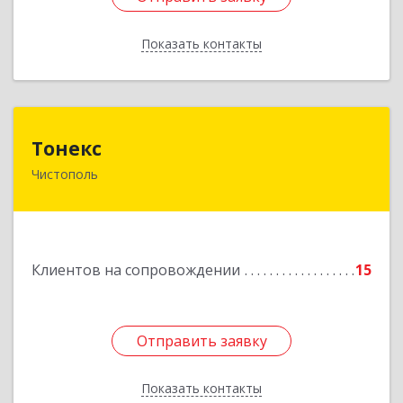
Показать контакты
Назад
Тонекс
Тонекс
Чистополь
422980, Татарстан Респ, Чистопольский р-н,
Чистополь г, К.Маркса ул, дом № 23, кв.10
Подробнее
Клиентов на сопровождении
15
Отправить заявку
Отправить заявку
Показать контакты
Назад