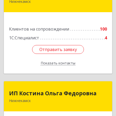
Нижнекамск
423570, Татарстан Респ, Нижнекамский р-н,
Нижнекамск г, Шинников пр-кт, дом № 13А,
пом.1004
Подробнее
Клиентов на сопровождении
100
1С:Специалист
4
Отправить заявку
Отправить заявку
Показать контакты
Назад
ИП Костина Ольга Федоровна
ИП Костина Ольга Федоровна
Нижнекамск
Подробнее