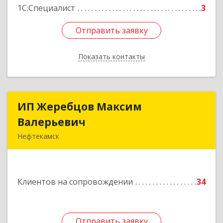
1С:Специалист
3
Отправить заявку
Отправить заявку
Показать контакты
Назад
ИП Жеребцов Максим
ИП Жеребцов Максим
Валерьевич
Валерьевич
Нефтекамск
452680, Башкортостан Респ, Нефтекамск г,
Зодчих ул, строение № 20 "В"
Клиентов на сопровождении
34
Подробнее
Отправить заявку
Отправить заявку