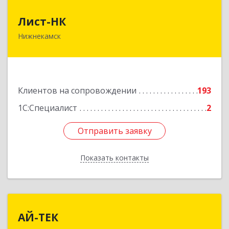
Лист-НК
Лист-НК
Нижнекамск
423585, Татарстан Респ, Нижнекамский р-н,
Нижнекамск г, Вокзальная ул, дом № 38 Г, оф.29
Подробнее
Клиентов на сопровождении
193
1С:Специалист
2
Отправить заявку
Отправить заявку
Показать контакты
Назад
АЙ-ТЕК
АЙ-ТЕК