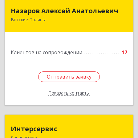
Назаров Алексей Анатольевич
Назаров Алексей Анатольевич
Вятские Поляны
612964,Кировская обл,город Вятские Поляны
г.о.,Вятские Поляны г,Кирова ул,д. 8,кв. 55
Подробнее
Клиентов на сопровождении
17
Отправить заявку
Отправить заявку
Показать контакты
Назад
Интерсервис
Интерсервис
Лениногорск