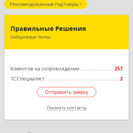
Рекомендованные партнеры
Правильные Решения
Правильные Решения
Набережные Челны
423832, Татарстан Респ, Набережные Челны г,
Дружбы Народов пр-кт, дом № 38А, кв.55
Подробнее
Клиентов на сопровождении
257
1С:Специалист
2
Отправить заявку
Отправить заявку
Показать контакты
Назад