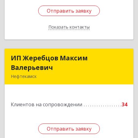
Отправить заявку
Отправить заявку
Показать контакты
Назад
ИП Жеребцов Максим
ИП Жеребцов Максим
Валерьевич
Валерьевич
Нефтекамск
452680, Башкортостан Респ, Нефтекамск г,
Зодчих ул, строение № 20 "В"
Клиентов на сопровождении
34
Подробнее
Отправить заявку
Отправить заявку