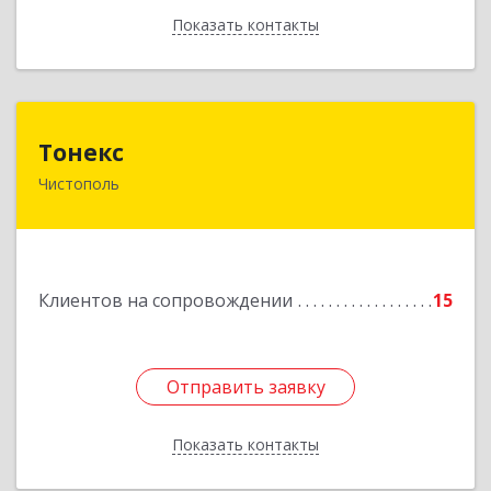
Показать контакты
Назад
Тонекс
Тонекс
Чистополь
422980, Татарстан Респ, Чистопольский р-н,
Чистополь г, К.Маркса ул, дом № 23, кв.10
Подробнее
Клиентов на сопровождении
15
Отправить заявку
Отправить заявку
Показать контакты
Назад