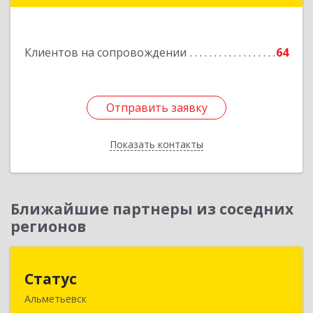
Клиентов на сопровождении
64
Отправить заявку
Отправить заявку
Показать контакты
Назад
Ближайшие партнеры из соседних
регионов
Статус
Статус
Альметьевск
423450, Татарстан Респ, Альметьевск г, Мира