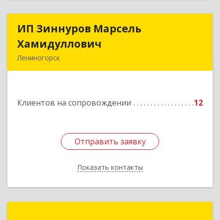
ИП Зиннуров Марсель
ИП Зиннуров Марсель
Хамидуллович
Хамидуллович
Лениногорск
423250, Татарстан Респ, Лениногорский р-н,
Лениногорск г, Халиуллина ул, дом № 79
Клиентов на сопровождении
12
Подробнее
Отправить заявку
Отправить заявку
Показать контакты
Назад
Назаров Алексей Анатольевич