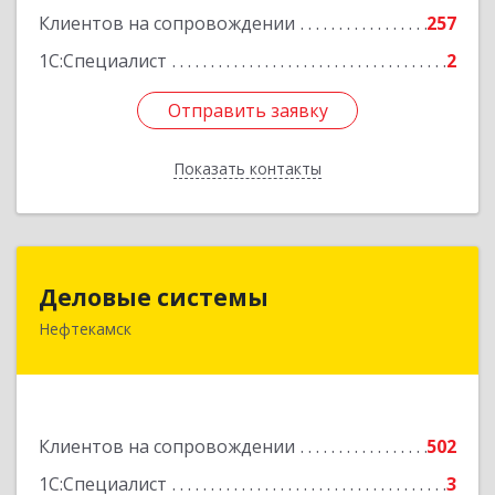
Клиентов на сопровождении
257
1С:Специалист
2
Отправить заявку
Отправить заявку
Показать контакты
Назад
Деловые системы
Деловые системы
Нефтекамск
452689, Башкортостан Респ, Нефтекамск г,
Ленина ул, дом № 47В, пом.3
Подробнее
Клиентов на сопровождении
502
1С:Специалист
3