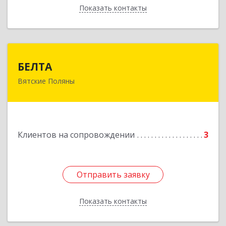
Показать контакты
Назад
БЕЛТА
БЕЛТА
Вятские Поляны
612960, Кировская обл, Вятские Поляны г,
Тойменка ул, дом № 8Г
Подробнее
Клиентов на сопровождении
3
Отправить заявку
Отправить заявку
Показать контакты
Назад