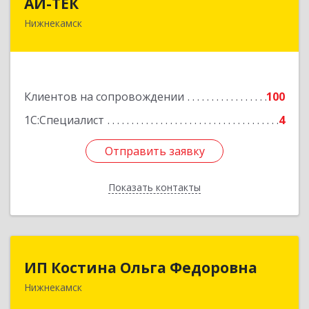
АЙ-ТЕК
Нижнекамск
423570, Татарстан Респ, Нижнекамский р-н,
Нижнекамск г, Шинников пр-кт, дом № 13А,
пом.1004
Подробнее
Клиентов на сопровождении
100
1С:Специалист
4
Отправить заявку
Отправить заявку
Показать контакты
Назад
ИП Костина Ольга Федоровна
ИП Костина Ольга Федоровна
Нижнекамск
Подробнее