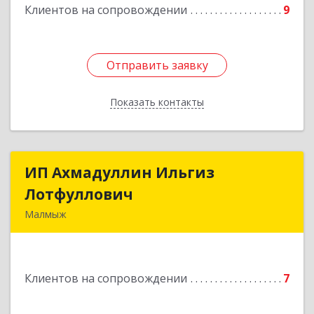
Клиентов на сопровождении
9
Отправить заявку
Отправить заявку
Показать контакты
Назад
ИП Ахмадуллин Ильгиз
ИП Ахмадуллин Ильгиз
Лотфуллович
Лотфуллович
Малмыж
612920, Кировская обл, г.Малмыж, ул.Ленина, 27
оф.1
Клиентов на сопровождении
7
Подробнее