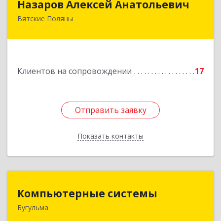
Назаров Алексей Анатольевич
Вятские Поляны
612964,Кировская обл,город Вятские Поляны
г.о.,Вятские Поляны г,Кирова ул,д. 8,кв. 55
Подробнее
Клиентов на сопровождении
17
Отправить заявку
Отправить заявку
Показать контакты
Назад
Компьютерные системы
Компьютерные системы
Бугульма
420111, Республика Татарстан, Бугульма,