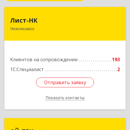
Лист-НК
Лист-НК
Нижнекамск
423585, Татарстан Респ, Нижнекамский р-н,
Нижнекамск г, Вокзальная ул, дом № 38 Г, оф.29
Подробнее
Клиентов на сопровождении
193
1С:Специалист
2
Отправить заявку
Отправить заявку
Показать контакты
Назад
АЙ-ТЕК