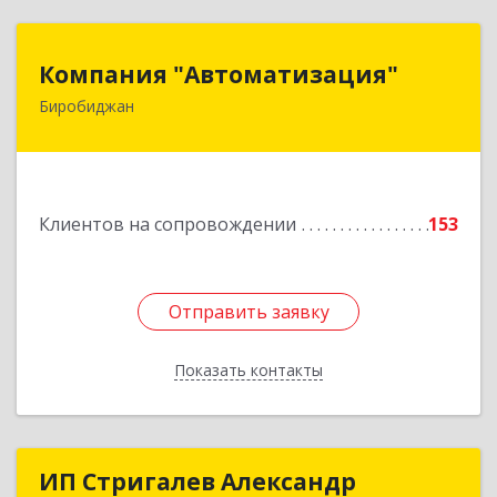
Компания "Автоматизация"
Компания "Автоматизация"
Биробиджан
679016, Еврейская Аобл, Биробиджан г,
Советская ул, дом № 59, кв.3
Подробнее
Клиентов на сопровождении
153
Отправить заявку
Отправить заявку
Показать контакты
Назад
ИП Стригалев Александр
ИП Стригалев Александр