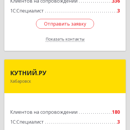
Клиентов на сопровождении
336
1С:Специалист
3
Отправить заявку
Отправить заявку
Показать контакты
Назад
КУТНИЙ.РУ
КУТНИЙ.РУ
Хабаровск
680007, Хабаровский край, Хабаровск г,
Шевчука ул, дом № 42, оф.505
Подробнее
Клиентов на сопровождении
180
1С:Специалист
3