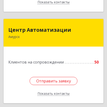
Показать контакты
Назад
Центр Автоматизации
Центр Автоматизации
Амурск
682640, Хабаровский край, Амурск г, Мира пр-
кт, дом № 55, оф.2
Подробнее
Клиентов на сопровождении
50
Отправить заявку
Отправить заявку
Показать контакты
Назад