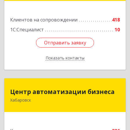
Подробнее
Клиентов на сопровождении
418
1С:Специалист
10
Отправить заявку
Отправить заявку
Показать контакты
Назад
Центр автоматизации бизнеса
Центр автоматизации бизнеса
Хабаровск
680030, Хабаровский край, Хабаровск г, Ленина
ул, дом № 4, оф.802
Подробнее