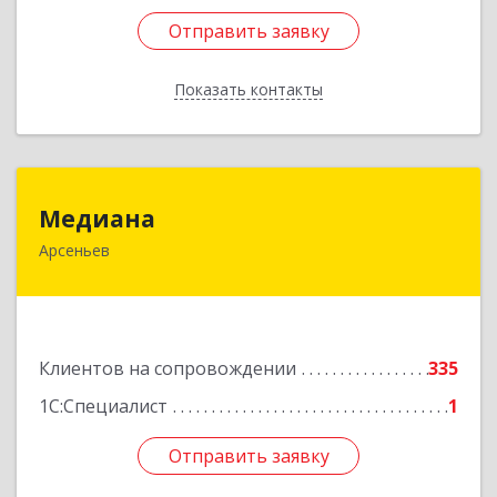
Отправить заявку
Отправить заявку
Показать контакты
Назад
Медиана
Медиана
Арсеньев
692330, Приморский край, Арсеньев г,
Ломоносова ул, дом № 24, кв.1
Подробнее
Клиентов на сопровождении
335
1С:Специалист
1
Отправить заявку
Отправить заявку