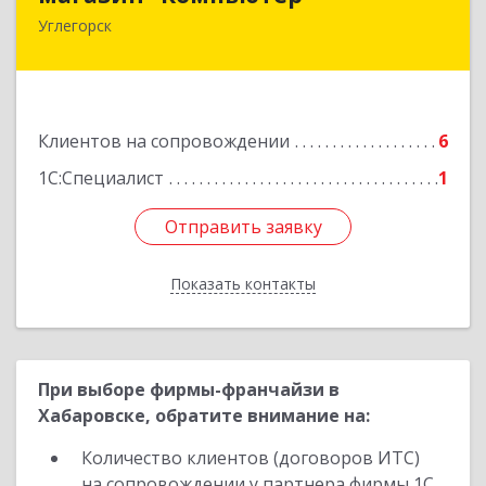
Углегорск
694920, Сахалинская обл, Углегорский р-н,
Углегорск г, Победы ул, дом № 169, оф.4
Подробнее
Клиентов на сопровождении
6
1С:Специалист
1
Отправить заявку
Отправить заявку
Показать контакты
Назад
При выборе фирмы-франчайзи в
Хабаровске, обратите внимание на:
Количество клиентов (договоров ИТС)
на сопровождении у партнера фирмы 1С.