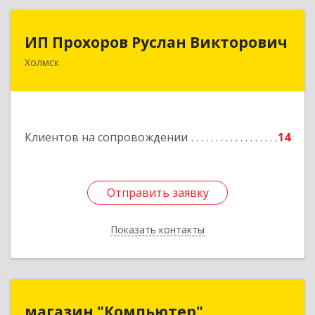
ИП Прохоров Руслан Викторович
ИП Прохоров Руслан Викторович
Холмск
694620, Сахалинская обл, Холмский р-н, Холмск
г, Александра Матросова ул, дом № 6Б, кв.32
Подробнее
Клиентов на сопровождении
14
Отправить заявку
Отправить заявку
Показать контакты
Назад
магазин "Компьютер"
магазин "Компьютер"