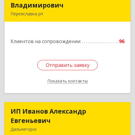
Владимирович
Владимирович
Переяславка рп
682910, Хабаровский край, Имени Лазо р-н,
Переяславка рп, Ленина ул, дом № 30, оф.1
Клиентов на сопровождении
96
Подробнее
Отправить заявку
Отправить заявку
Показать контакты
Назад
ИП Иванов Александр
ИП Иванов Александр
Евгеньевич
Евгеньевич
Дальнегорск