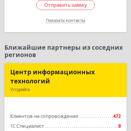
Отправить заявку
Отправить заявку
Показать контакты
Назад
Ближайшие партнеры из соседних
регионов
Центр информационных
Центр информационных
технологий
технологий
Уссурийск
692512, Приморский край, Уссурийск г,
Пушкина ул, дом № 1, пом.2
Клиентов на сопровождении
472
Подробнее
1С:Специалист
8