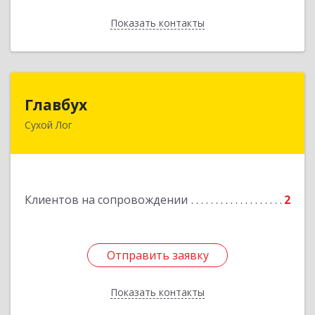
Показать контакты
Назад
Главбух
Главбух
Сухой Лог
624800, Свердловская обл, Сухой Лог г,
Артиллеристов ул, дом № 41, кв.28
Подробнее
Клиентов на сопровождении
2
Отправить заявку
Отправить заявку
Показать контакты
Назад