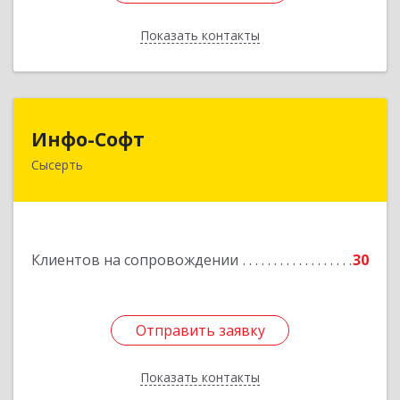
Показать контакты
Назад
Инфо-Софт
Инфо-Софт
Сысерть
624021, Свердловская обл, Сысерть г, Коммуны
ул, дом № 39, кв.13
Подробнее
Клиентов на сопровождении
30
Отправить заявку
Отправить заявку
Показать контакты
Назад