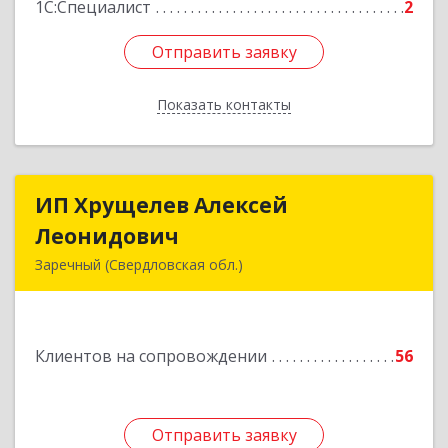
1С:Специалист
2
Отправить заявку
Отправить заявку
Показать контакты
Назад
ИП Хрущелев Алексей
ИП Хрущелев Алексей
Леонидович
Леонидович
Заречный (Свердловская обл.)
624250, Свердловская обл, Заречный г,
Курчатова ул, дом № 27/2, кв.57
Клиентов на сопровождении
56
Подробнее
Отправить заявку
Отправить заявку