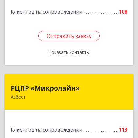
Подробнее
Клиентов на сопровождении
108
Отправить заявку
Отправить заявку
Показать контакты
Назад
РЦПР «Микролайн»
РЦПР «Микролайн»
Асбест
624272, Свердловская обл, Асбест г, имени В.И.
Ленина пр-кт, Здание № 29, оф.301
Подробнее
Клиентов на сопровождении
113