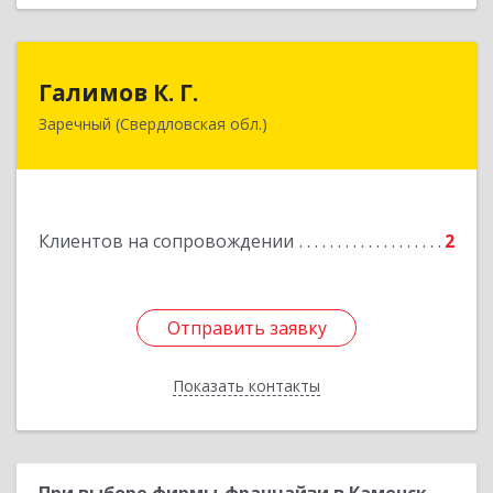
Галимов К. Г.
Галимов К. Г.
Заречный (Свердловская обл.)
Свердловская обл, г. Заречный, ул. Кузнецова,
д.24, оф.72
Подробнее
Клиентов на сопровождении
2
Отправить заявку
Отправить заявку
Показать контакты
Назад