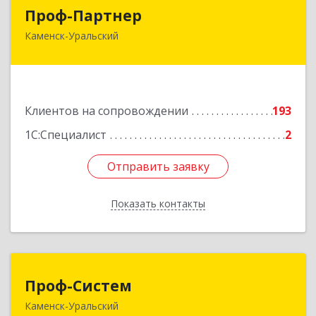
Проф-Партнер
Проф-Партнер
Каменск-Уральский
623406, Свердловская обл, Каменск-Уральский
г, Алюминиевая ул, дом № 38
Подробнее
Клиентов на сопровождении
193
1С:Специалист
2
Отправить заявку
Отправить заявку
Показать контакты
Назад
Проф-Систем
Проф-Систем
Каменск-Уральский
623406, Свердловская обл, Каменск-Уральский