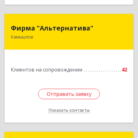
Фирма "Альтернатива"
Фирма "Альтернатива"
Камышлов
624860, Свердловская обл, Камышлов г, Ленина
ул, дом № 30
Подробнее
Клиентов на сопровождении
42
Отправить заявку
Отправить заявку
Показать контакты
Назад