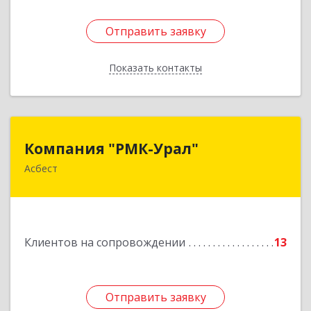
Отправить заявку
Отправить заявку
Показать контакты
Назад
Компания "РМК-Урал"
Компания "РМК-Урал"
Асбест
624260, Свердловская обл, Асбест г,
Ленинградская ул, дом № 1а, оф. 106
Подробнее
Клиентов на сопровождении
13
Отправить заявку
Отправить заявку