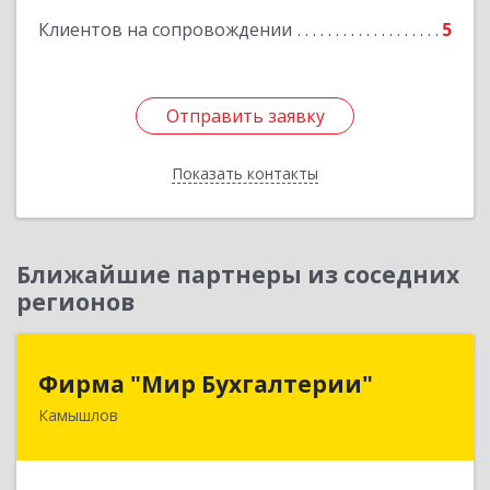
Клиентов на сопровождении
5
Подробнее
Отправить заявку
Отправить заявку
Показать контакты
Назад
Ближайшие партнеры из соседних
регионов
Фирма "Мир Бухгалтерии"
Фирма "Мир Бухгалтерии"
Камышлов
624860, Свердловская обл, Камышлов г,
Советская ул, дом № 7