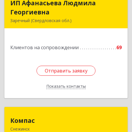
ИП Афанасьева Людмила
ИП Афанасьева Людмила
Георгиевна
Георгиевна
Заречный (Свердловская обл.)
624250, Свердловская обл, Заречный г,
Алещенкова ул, дом № 4, кв.46
Клиентов на сопровождении
69
Подробнее
Отправить заявку
Отправить заявку
Показать контакты
Назад
Компас
Компас
Снежинск
456776, Челябинская обл, Снежинск г,