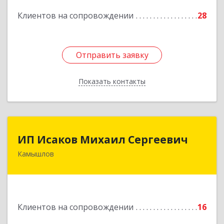
Подробнее
Клиентов на сопровождении
28
Отправить заявку
Отправить заявку
Показать контакты
Назад
ИП Исаков Михаил Сергеевич
ИП Исаков Михаил Сергеевич
Камышлов
624860, Свердловская обл, Камышлов г, Ленина
ул, дом № 20
Подробнее
Клиентов на сопровождении
16