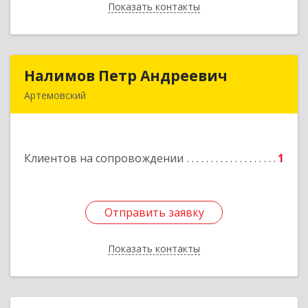
Показать контакты
Назад
Налимов Петр Андреевич
Налимов Петр Андреевич
Артемовский
623780, Свердловская обл, Артемовский г,
Добролюбова ул, дом № 25
Клиентов на сопровождении
1
Подробнее
Отправить заявку
Отправить заявку
Показать контакты
Назад