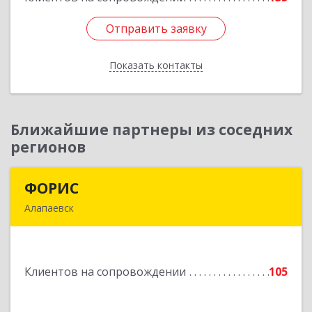
Отправить заявку
Отправить заявку
Показать контакты
Назад
Ближайшие партнеры из соседних
регионов
ФОРИС
ФОРИС
Алапаевск
624601, Свердловская обл, Алапаевск г, Ленина
ул, дом № 9
Клиентов на сопровождении
105
Подробнее