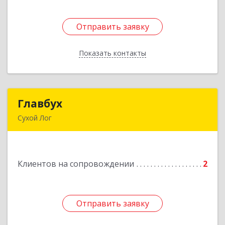
Отправить заявку
Отправить заявку
Показать контакты
Назад
Главбух
Главбух
Сухой Лог
624800, Свердловская обл, Сухой Лог г,
Артиллеристов ул, дом № 41, кв.28
Клиентов на сопровождении
2
Подробнее
Отправить заявку
Отправить заявку