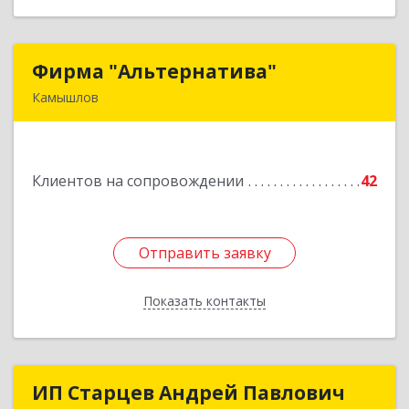
Фирма "Альтернатива"
Фирма "Альтернатива"
Камышлов
624860, Свердловская обл, Камышлов г, Ленина
ул, дом № 30
Клиентов на сопровождении
42
Подробнее
Отправить заявку
Отправить заявку
Показать контакты
Назад
ИП Старцев Андрей Павлович
ИП Старцев Андрей Павлович