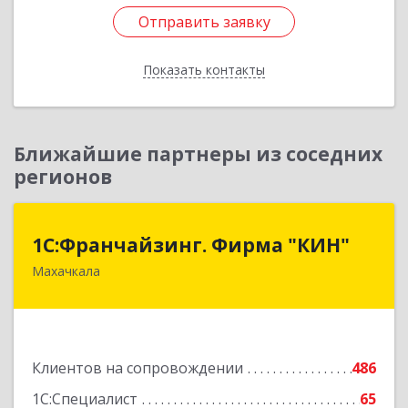
Отправить заявку
Отправить заявку
Показать контакты
Назад
Ближайшие партнеры из соседних
регионов
1С:Франчайзинг. Фирма "КИН"
1С:Франчайзинг. Фирма "КИН"
Махачкала
367030, Дагестан Респ, Махачкала г, И.Казака
ул, дом № 31
Подробнее
Клиентов на сопровождении
486
1С:Специалист
65