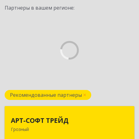
Партнеры в вашем регионе:
Рекомендованные партнеры
АРТ-СОФТ ТРЕЙД
АРТ-СОФТ ТРЕЙД
Грозный
364013, Чеченская Респ, Грозный г, Полярников
ул, дом № 36А