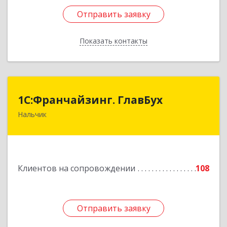
Отправить заявку
Отправить заявку
Показать контакты
Назад
1С:Франчайзинг. ГлавБух
1С:Франчайзинг. ГлавБух
Нальчик
360000, Кабардино-Балкарская Респ, Нальчик г,
Пачева ул, дом № 13, ТОД Европа, этаж 3, оф.2
Подробнее
Клиентов на сопровождении
108
Отправить заявку
Отправить заявку