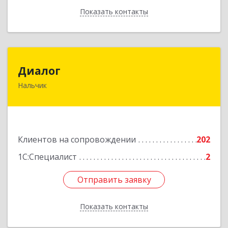
Показать контакты
Назад
Диалог
Диалог
Нальчик
360016, Кабардино-Балкарская Респ, Нальчик г,
Калюжного ул, дом № 3, этаж 2
Подробнее
Клиентов на сопровождении
202
1С:Специалист
2
Отправить заявку
Отправить заявку
Показать контакты
Назад