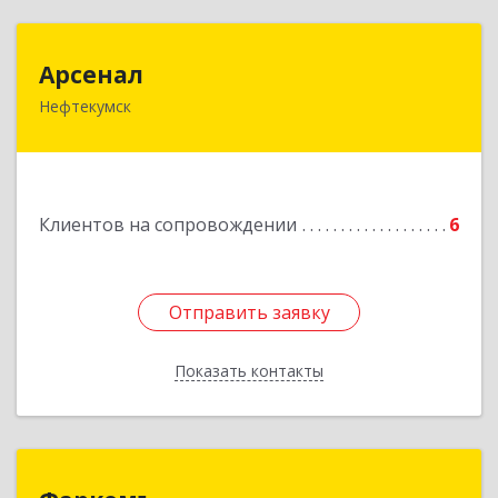
Арсенал
Арсенал
Нефтекумск
Ставропольский край, Нефтекумск г,
Дзержинского ул, дом № 11А
Подробнее
Клиентов на сопровождении
6
Отправить заявку
Отправить заявку
Показать контакты
Назад
Фаркомъ