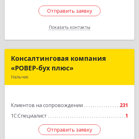
Отправить заявку
Отправить заявку
Показать контакты
Назад
Консалтинговая компания
Консалтинговая компания
«РОВЕР-бух плюс»
«РОВЕР-бух плюс»
Нальчик
360004, Кабардино-Балкарская Респ, Нальчик г,
Кирова ул, дом № 233
Клиентов на сопровождении
231
Подробнее
1С:Специалист
1
Отправить заявку
Отправить заявку