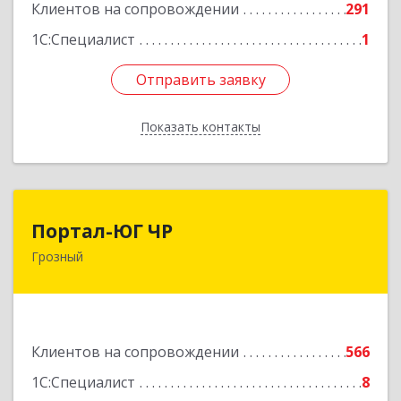
Подробнее
Клиентов на сопровождении
291
1С:Специалист
1
Отправить заявку
Отправить заявку
Показать контакты
Назад
Портал-ЮГ ЧР
Портал-ЮГ ЧР
Грозный
364906, Чеченская Респ, Грозный г, Путина пр-
кт, дом № 30
Подробнее
Клиентов на сопровождении
566
1С:Специалист
8