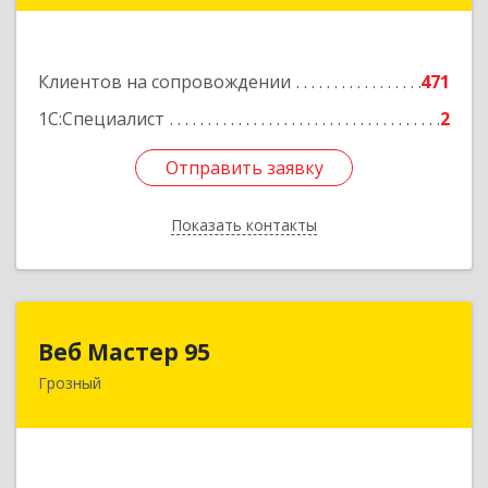
Подробнее
Клиентов на сопровождении
471
1С:Специалист
2
Отправить заявку
Отправить заявку
Показать контакты
Назад
Веб Мастер 95
Веб Мастер 95
Грозный
364050, Чеченская Респ, Грозный г, Им
Гайрбекова Муслима Гайрбековича ул, дом №
72