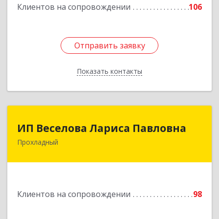
Клиентов на сопровождении
106
Подробнее
Отправить заявку
Отправить заявку
Показать контакты
Назад
ИП Веселова Лариса Павловна
ИП Веселова Лариса Павловна
Прохладный
361045, Кабардино-Балкарская Респ,
Прохладный г, Добровольская ул, дом № 31
Подробнее
Клиентов на сопровождении
98