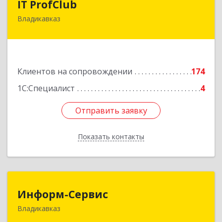
IT ProfClub
Владикавказ
362045, Северная Осетия - Алания Респ,
Владикавказ г, Международная ул, дом № 2 "А",
этаж 5, каб.507
Подробнее
Клиентов на сопровождении
174
1С:Специалист
4
Отправить заявку
Отправить заявку
Показать контакты
Назад
Информ-Сервис
Информ-Сервис
Владикавказ
362020, Северная Осетия - Алания Респ,