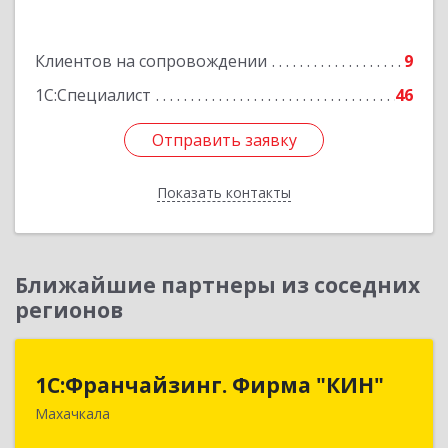
Подробнее
Клиентов на сопровождении
9
1С:Специалист
46
Отправить заявку
Отправить заявку
Показать контакты
Назад
Ближайшие партнеры из соседних
регионов
1С:Франчайзинг. Фирма "КИН"
1С:Франчайзинг. Фирма "КИН"
Махачкала
367030, Дагестан Респ, Махачкала г, И.Казака
ул, дом № 31