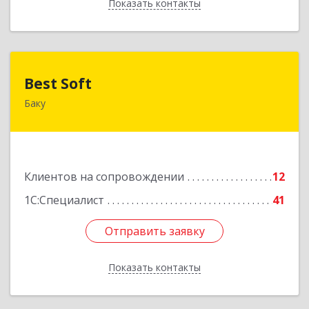
Показать контакты
Назад
Best Soft
Best Soft
Баку
Азербайджан, Баку, AZ1029, Пр. Г. Алиева 95,
Qafqaz Business Center
Подробнее
Клиентов на сопровождении
12
1С:Специалист
41
Отправить заявку
Отправить заявку
Показать контакты
Назад