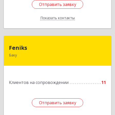
Отправить заявку
Отправить заявку
Показать контакты
Назад
Feniks
Feniks
Баку
AZ1029, Азербайджан, г.Баку, пр. Г. Алиева 187Б,
корпус С, офис 606
Подробнее
Клиентов на сопровождении
11
Отправить заявку
Отправить заявку