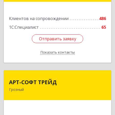
Подробнее
Клиентов на сопровождении
486
1С:Специалист
65
Отправить заявку
Отправить заявку
Показать контакты
Назад
АРТ-СОФТ ТРЕЙД
АРТ-СОФТ ТРЕЙД
Грозный
364013, Чеченская Респ, Грозный г, Полярников
ул, дом № 36А
Подробнее