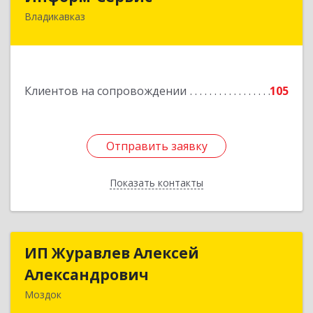
Владикавказ
362020, Северная Осетия - Алания Респ,
Владикавказ г, Островского ул, дом № 12, пом.3
Подробнее
Клиентов на сопровождении
105
Отправить заявку
Отправить заявку
Показать контакты
Назад
ИП Журавлев Алексей
ИП Журавлев Алексей
Александрович
Александрович
Моздок
363750, Северная Осетия - Алания Респ, Моздок