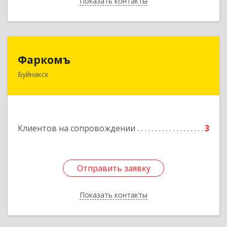
Показать контакты
Назад
Фаркомъ
Фаркомъ
Буйнакск
Подробнее
Клиентов на сопровождении
3
Отправить заявку
Отправить заявку
Показать контакты
Назад