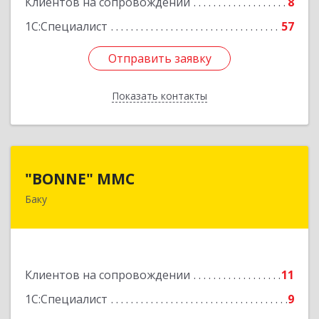
Клиентов на сопровождении
8
1С:Специалист
57
Отправить заявку
Отправить заявку
Показать контакты
Назад
"BONNE" MMC
"BONNE" MMC
Баку
AZ1033, Азербайджан, г. Баку, пр Г.Алиева 95,
ITS дверь 24
Подробнее
Клиентов на сопровождении
11
1С:Специалист
9