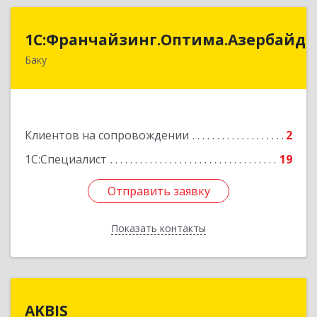
:Франчайзинг.Оптима.Азербайджан
1С:Франчайзинг.Оптима.Азербайд
Баку
Азербайджан, Баку, AZ1075, улица Ахмед
Раджабли 156, Пентхаус 63
Подробнее
Клиентов на сопровождении
2
1С:Специалист
19
Отправить заявку
Отправить заявку
Показать контакты
Назад
AKBIS
AKBIS