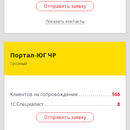
Отправить заявку
Отправить заявку
Показать контакты
Назад
Портал-ЮГ ЧР
Портал-ЮГ ЧР
Грозный
364906, Чеченская Респ, Грозный г, Путина пр-
кт, дом № 30
Подробнее
Клиентов на сопровождении
566
1С:Специалист
8
Отправить заявку
Отправить заявку