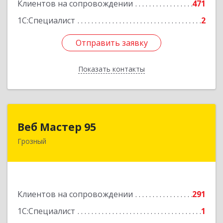
Клиентов на сопровождении
471
1С:Специалист
2
Отправить заявку
Отправить заявку
Показать контакты
Назад
Веб Мастер 95
Веб Мастер 95
Грозный
364050, Чеченская Респ, Грозный г, Им
Гайрбекова Муслима Гайрбековича ул, дом №
72
Подробнее
Клиентов на сопровождении
291
1С:Специалист
1