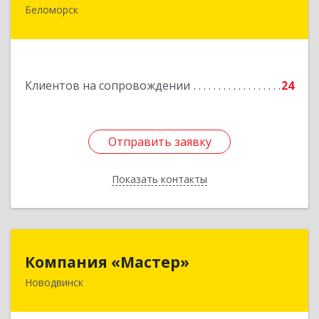
Беломорск
г. Беломорск, Портовое шоссе, д.1
Подробнее
Клиентов на сопровождении
24
Отправить заявку
Отправить заявку
Показать контакты
Назад
Компания «Мастер»
Компания «Мастер»
Новодвинск
164902, Архангельская обл, Новодвинск г,
Космонавтов ул, дом № 6, пом.1