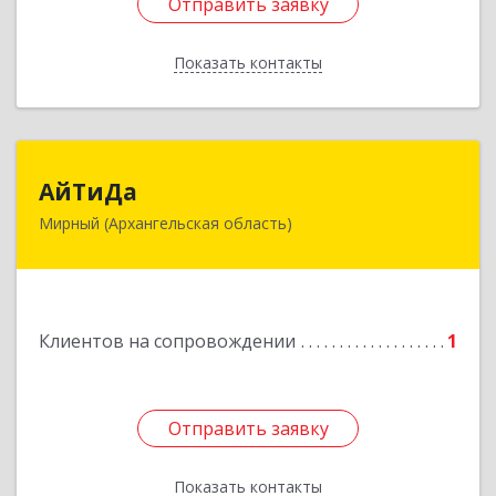
Отправить заявку
Отправить заявку
Показать контакты
Назад
АйТиДа
АйТиДа
Мирный (Архангельская область)
164170, Архангельская обл, Мирный г,
Космонавтов ул, дом № 12, оф.55
Подробнее
Клиентов на сопровождении
1
Отправить заявку
Отправить заявку
Показать контакты
Назад