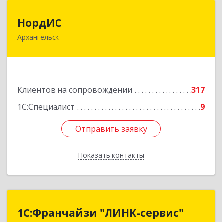
НордИС
НордИС
Архангельск
163071, Архангельская обл, Архангельск г,
Гайдара ул, дом № 55, оф.18
Подробнее
Клиентов на сопровождении
317
1С:Специалист
9
Отправить заявку
Отправить заявку
Показать контакты
Назад
1С:Франчайзи "ЛИНК-сервис"
1С:Франчайзи "ЛИНК-сервис"