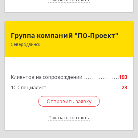
Группа компаний "ПО-Проект"
Группа компаний "ПО-Проект"
Северодвинск
164500, Архангельская обл, Северодвинск г,
Бойчука ул, дом № 3, оф.401
Подробнее
Клиентов на сопровождении
193
1С:Специалист
23
Отправить заявку
Отправить заявку
Показать контакты
Назад