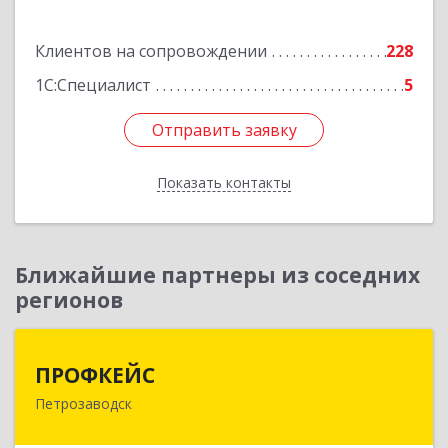
Подробнее
Клиентов на сопровождении
228
1С:Специалист
5
Отправить заявку
Отправить заявку
Показать контакты
Назад
Ближайшие партнеры из соседних
регионов
ПРОФКЕЙС
ПРОФКЕЙС
Петрозаводск
185035, Карелия Респ, Петрозаводск г, Красная
ул, дом № 10