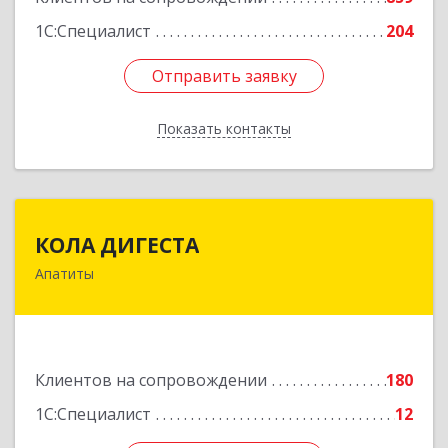
1С:Специалист
204
Отправить заявку
Отправить заявку
Показать контакты
Назад
КОЛА ДИГЕСТА
КОЛА ДИГЕСТА
Апатиты
184209, Мурманская обл, Апатиты г,
Космонавтов ул, дом № 17
Подробнее
Клиентов на сопровождении
180
1С:Специалист
12