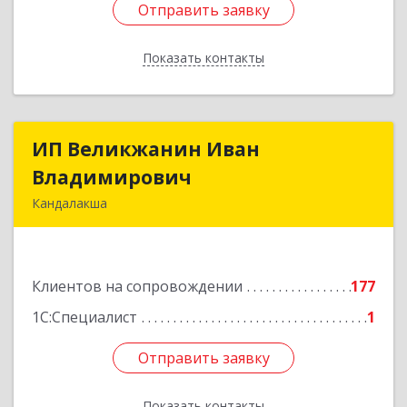
Отправить заявку
Отправить заявку
Показать контакты
Назад
ИП Великжанин Иван
ИП Великжанин Иван
Владимирович
Владимирович
Кандалакша
184046, Мурманская обл, Кандалакша г,
Наймушина ул, дом № 16, кв.37
Клиентов на сопровождении
177
Подробнее
1С:Специалист
1
Отправить заявку
Отправить заявку
Показать контакты
Назад