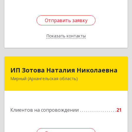
Отправить заявку
Отправить заявку
Показать контакты
Назад
ИП Зотова Наталия Николаевна
ИП Зотова Наталия Николаевна
Мирный (Архангельская область)
164170, г.Мирный, Архангельской обл.,
ул.Советская, д.8, кв.80
Подробнее
Клиентов на сопровождении
21