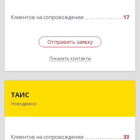
Подробнее
Клиентов на сопровождении
17
Отправить заявку
Отправить заявку
Показать контакты
Назад
ТАИС
ТАИС
Новодвинск
164902, Архангельская обл, Новодвинск г,
Димитрова ул, дом № 4а
Подробнее
Клиентов на сопровождении
33