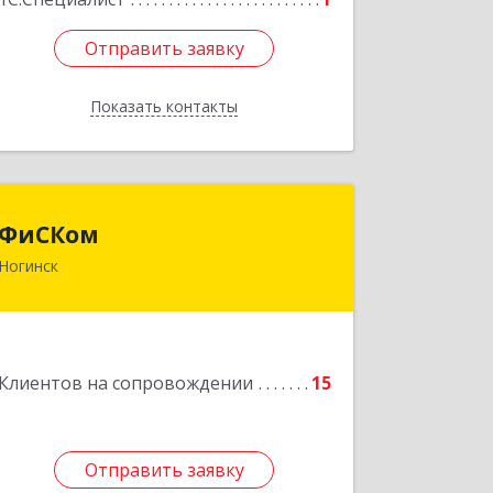
Отправить заявку
Отправить заявку
Показать контакты
Назад
ФиСКом
ФиСКом
Ногинск
142403, Московская обл., г.Ногинск,
ул.Ремесленная, д.1, пом.33
Подробнее
Клиентов на сопровождении
15
Отправить заявку
Отправить заявку