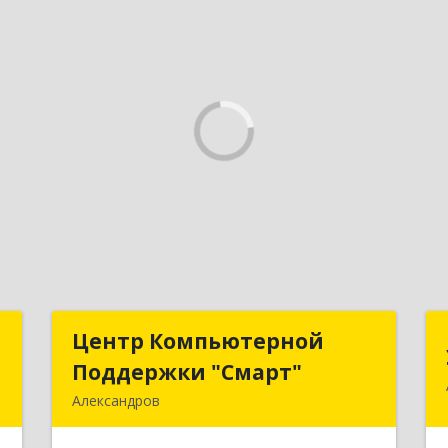
й
Центр Компьютерной
Центр Компьютерной
ч
Поддержки "Смарт"
Поддержки "Смарт"
Александров
,
601650, Владимирская обл,
,
Александровский р-н, Александров г,