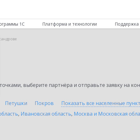
ограммы 1С
Платформа и технологии
Поддержка 
ксандрове
очками, выберите партнёра и отправьте заявку на ко
Петушки
Покров
Показать все населенные
пунк
область
,
Ивановская область
,
Москва и Московская обл