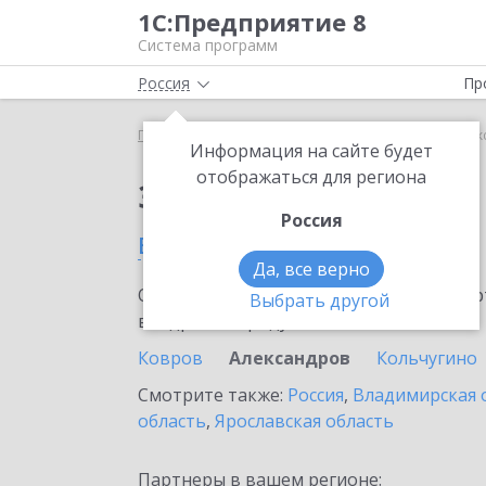
1С:Предприятие 8
Система программ
Россия
Пр
Главная
Сервисы ИТС
1С-ЭПД
1С-ЭПД в Але
Информация на сайте будет
отображаться для региона
Заказать 1С-ЭПД
Россия
в Александрове
Да, все верно
Ознакомьтесь с информационными карт
Выбрать другой
внедрение продукта.
Ковров
Александров
Кольчугино
Смотрите также:
Россия
,
Владимирская 
область
,
Ярославская область
Партнеры в вашем регионе: