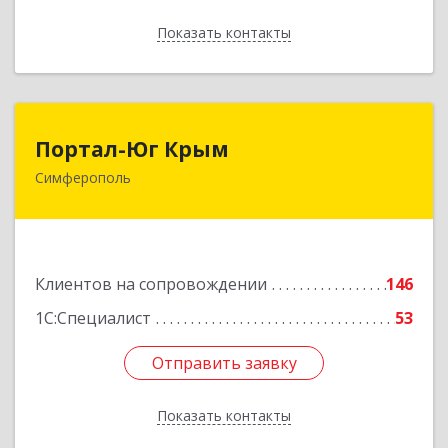
Показать контакты
Назад
Портал-Юг Крым
Портал-Юг Крым
Симферополь
295015, Крым Респ, Симферополь г, Козлова ул,
дом № 27
Подробнее
Клиентов на сопровождении
146
1С:Специалист
53
Отправить заявку
Отправить заявку
Показать контакты
Назад