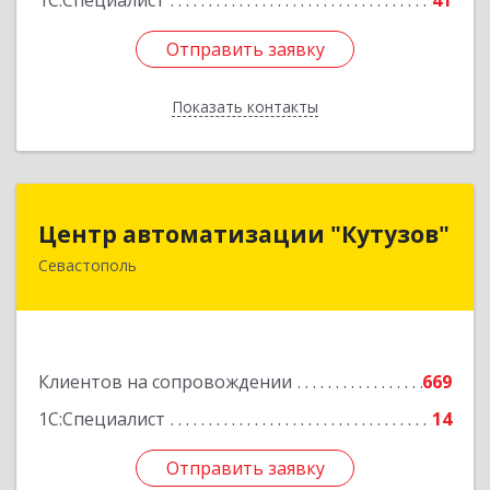
1С:Специалист
41
Отправить заявку
Отправить заявку
Показать контакты
Назад
Центр автоматизации "Кутузов"
Центр автоматизации "Кутузов"
Севастополь
299011, Севастополь г, Генерала Петрова ул,
дом № 20, корпус 1, оф.1
Подробнее
Клиентов на сопровождении
669
1С:Специалист
14
Отправить заявку
Отправить заявку