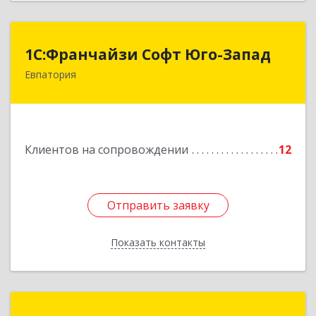
1С:Франчайзи Софт Юго-Запад
1С:Франчайзи Софт Юго-Запад
Евпатория
297407, Крым Респ, Евпатория г, Победы пр-кт,
дом № 13, кв.45
Подробнее
Клиентов на сопровождении
12
Отправить заявку
Отправить заявку
Показать контакты
Назад
Зиядинов Арсен Салединович