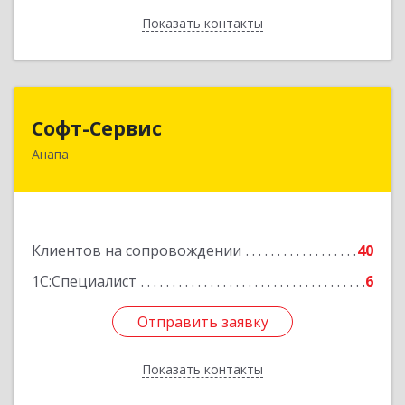
Показать контакты
Назад
Софт-Сервис
Софт-Сервис
Анапа
353440, Краснодарский край, Анапский р-н,
Анапа г, Владимирская ул, дом № 140, кв.93
Подробнее
Клиентов на сопровождении
40
1С:Специалист
6
Отправить заявку
Отправить заявку
Показать контакты
Назад