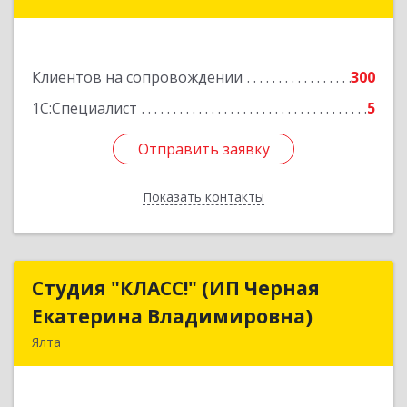
34
Подробнее
Клиентов на сопровождении
300
1С:Специалист
5
Отправить заявку
Отправить заявку
Показать контакты
Назад
Студия "КЛАСС!" (ИП Черная
Студия "КЛАСС!" (ИП Черная
Екатерина Владимировна)
Екатерина Владимировна)
Ялта
98600, г. Ялта, ул. Свердлова, 24
Подробнее