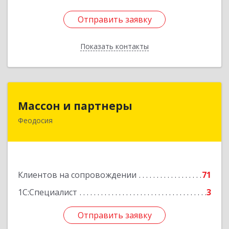
Отправить заявку
Отправить заявку
Показать контакты
Назад
Массон и партнеры
Массон и партнеры
Феодосия
298112, Крым Респ, Феодосия г, Крымская ул,
дом № 31
Подробнее
Клиентов на сопровождении
71
1С:Специалист
3
Отправить заявку
Отправить заявку