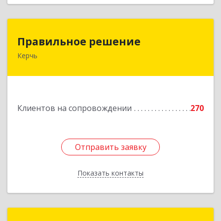
Правильное решение
Правильное решение
Керчь
298330, Крым Респ, Керчь г, Адмиралтейский
проезд, дом № 1
Подробнее
Клиентов на сопровождении
270
Отправить заявку
Отправить заявку
Показать контакты
Назад