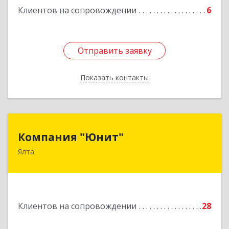
Клиентов на сопровождении
6
Отправить заявку
Отправить заявку
Показать контакты
Назад
Компания "Юнит"
Компания "Юнит"
Ялта
298600, Крым Респ, Ялта г, Васильева ул, дом №
16, оф.400
Подробнее
Клиентов на сопровождении
28