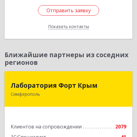
Отправить заявку
Отправить заявку
Показать контакты
Назад
Ближайшие партнеры из соседних
регионов
Лаборатория Форт Крым
Лаборатория Форт Крым
Симферополь
295034, Крым Респ, Симферополь г, Киевская
ул, дом № 79, оф.902
Подробнее
Клиентов на сопровождении
2079