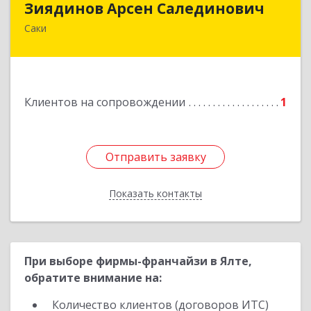
Зиядинов Арсен Салединович
Саки
г.Саки, Интернациональная, 5/2, кв.1
Подробнее
Клиентов на сопровождении
1
Отправить заявку
Отправить заявку
Показать контакты
Назад
При выборе фирмы-франчайзи в Ялте,
обратите внимание на:
Количество клиентов (договоров ИТС)