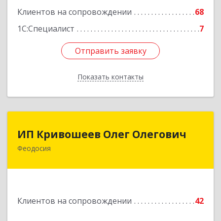
Подробнее
Клиентов на сопровождении
68
1С:Специалист
7
Отправить заявку
Отправить заявку
Показать контакты
Назад
ИП Кривошеев Олег Олегович
ИП Кривошеев Олег Олегович
Феодосия
Подробнее
Клиентов на сопровождении
42