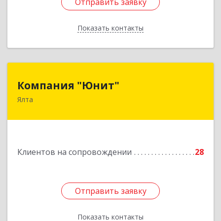
Отправить заявку
Отправить заявку
Показать контакты
Назад
Компания "Юнит"
Компания "Юнит"
Ялта
298600, Крым Респ, Ялта г, Васильева ул, дом №
16, оф.400
Подробнее
Клиентов на сопровождении
28
Отправить заявку
Отправить заявку
Показать контакты
Назад