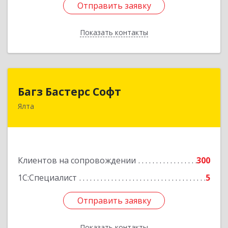
Отправить заявку
Отправить заявку
Показать контакты
Назад
Багз Бастерс Софт
Багз Бастерс Софт
Ялта
298603, Крым Респ, Ялта г, Свердлова ул, дом №
34
Подробнее
Клиентов на сопровождении
300
1С:Специалист
5
Отправить заявку
Отправить заявку
Показать контакты
Назад