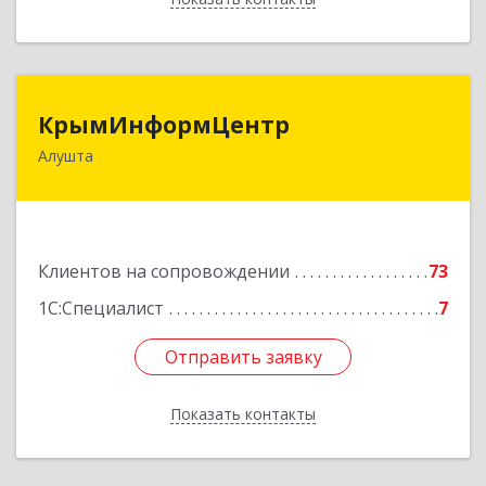
КрымИнформЦентр
КрымИнформЦентр
Алушта
298500, Крым Респ, Алушта г, Горького ул, дом
№ 34А, оф.7
Подробнее
Клиентов на сопровождении
73
1С:Специалист
7
Отправить заявку
Отправить заявку
Показать контакты
Назад