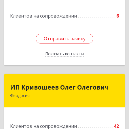
Подробнее
Клиентов на сопровождении
6
Отправить заявку
Отправить заявку
Показать контакты
Назад
ИП Кривошеев Олег Олегович
ИП Кривошеев Олег Олегович
Феодосия
Подробнее
Клиентов на сопровождении
42