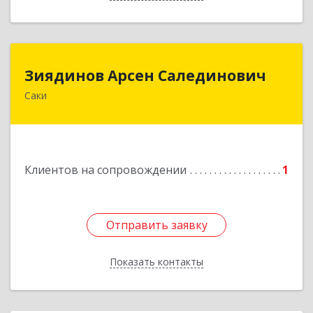
Зиядинов Арсен Салединович
Зиядинов Арсен Салединович
Саки
г.Саки, Интернациональная, 5/2, кв.1
Подробнее
Клиентов на сопровождении
1
Отправить заявку
Отправить заявку
Показать контакты
Назад