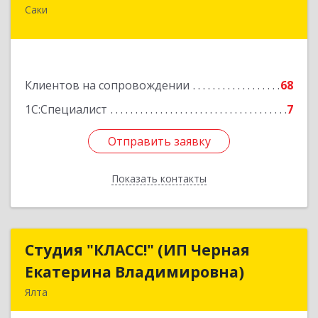
Саки
296574, Крым Респ, м.р-н Сакский с.п.
Новофедоровское, Новофедоровка пгт, 30
Авиаполка ул, дом № 10
Подробнее
Клиентов на сопровождении
68
1С:Специалист
7
Отправить заявку
Отправить заявку
Показать контакты
Назад
Студия "КЛАСС!" (ИП Черная
Студия "КЛАСС!" (ИП Черная
Екатерина Владимировна)
Екатерина Владимировна)
Ялта
98600, г. Ялта, ул. Свердлова, 24