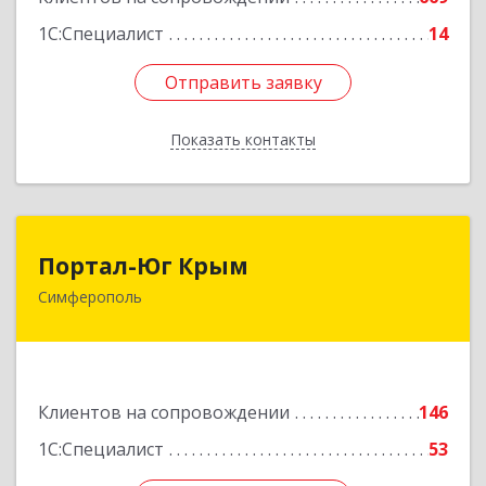
1С:Специалист
14
Отправить заявку
Отправить заявку
Показать контакты
Назад
Портал-Юг Крым
Портал-Юг Крым
Симферополь
295015, Крым Респ, Симферополь г, Козлова ул,
дом № 27
Подробнее
Клиентов на сопровождении
146
1С:Специалист
53