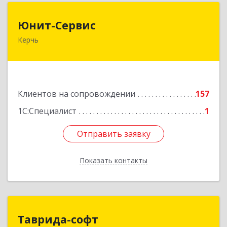
Юнит-Сервис
Юнит-Сервис
Керчь
298300, Крым Респ, Керчь г, Кооперативный
пер, дом № 26
Подробнее
Клиентов на сопровождении
157
1С:Специалист
1
Отправить заявку
Отправить заявку
Показать контакты
Назад
Таврида-софт
Таврида-софт