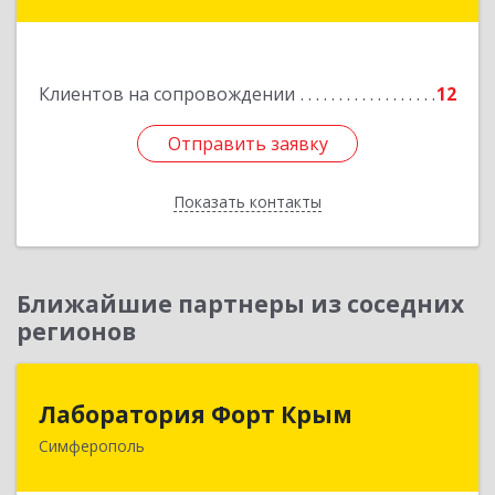
дом № 13, кв.45
Подробнее
Клиентов на сопровождении
12
Отправить заявку
Отправить заявку
Показать контакты
Назад
Ближайшие партнеры из соседних
регионов
Лаборатория Форт Крым
Лаборатория Форт Крым
Симферополь
295034, Крым Респ, Симферополь г, Киевская
ул, дом № 79, оф.902