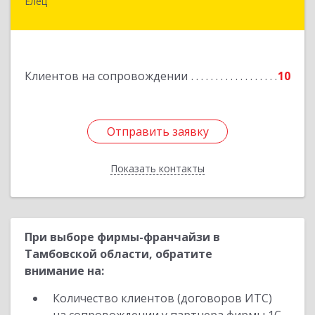
Елец
399771, Липецкая обл, Елец г, Н.Гусевой ул, 56А
Подробнее
Клиентов на сопровождении
10
Отправить заявку
Отправить заявку
Показать контакты
Назад
При выборе фирмы-франчайзи в
Тамбовской области, обратите
внимание на:
Количество клиентов (договоров ИТС)