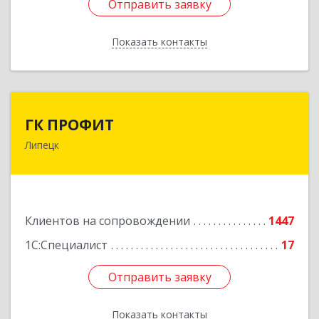
Отправить заявку
Отправить заявку
Показать контакты
Назад
ГК ПРОФИТ
ГК ПРОФИТ
Липецк
398001, Липецкая обл, Липецк г, Советская ул,
дом № 66Б, пом.8
Подробнее
Клиентов на сопровождении
1447
1С:Специалист
17
Отправить заявку
Отправить заявку
Показать контакты
Назад