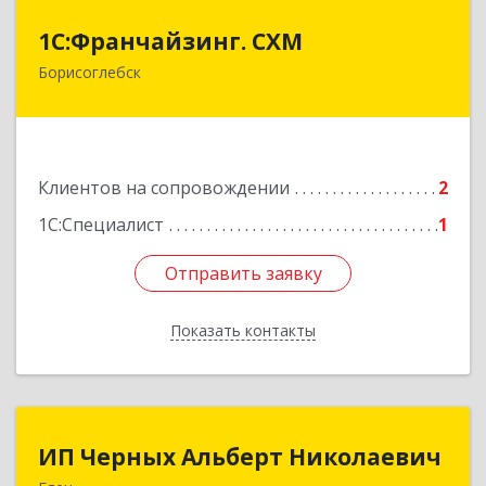
1С:Франчайзинг. СХМ
1С:Франчайзинг. СХМ
Борисоглебск
397165, Воронежская обл, Борисоглебский р-н,
Борисоглебск г, Матросовская ул, дом № 127
Подробнее
Клиентов на сопровождении
2
1С:Специалист
1
Отправить заявку
Отправить заявку
Показать контакты
Назад
ИП Черных Альберт Николаевич
ИП Черных Альберт Николаевич