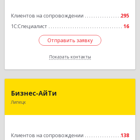
Подробнее
Клиентов на сопровождении
295
1С:Специалист
16
Отправить заявку
Отправить заявку
Показать контакты
Назад
Бизнес-АйТи
Бизнес-АйТи
Липецк
398008, Липецкая обл, Липецк г, 50 лет НЛМК
ул, дом № 11, пом.18
Подробнее
Клиентов на сопровождении
138