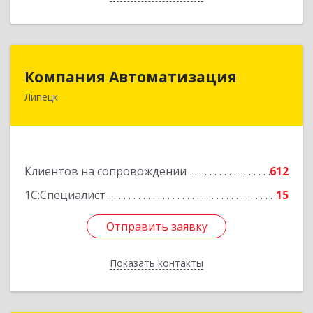
Компания Автоматизация
Компания Автоматизация
Липецк
398001, Липецкая обл, Липецк г, Победы пл,
дом № 8
Подробнее
Клиентов на сопровождении
612
1С:Специалист
15
Отправить заявку
Отправить заявку
Показать контакты
Назад