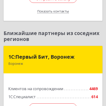
Показать контакты
Назад
Ближайшие партнеры из соседних
регионов
1С:Первый Бит, Воронеж
1С:Первый Бит, Воронеж
Воронеж
394006, Воронежская обл, Воронеж г, 20-летия
Октября ул, дом № 119, оф.711
Подробнее
Клиентов на сопровождении
4469
1С:Специалист
614