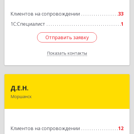
Подробнее
Клиентов на сопровождении
33
1С:Специалист
1
Отправить заявку
Отправить заявку
Показать контакты
Назад
Д.Е.Н.
Д.Е.Н.
Моршанск
393950, Тамбовская обл, Моршанск г,
Дзержинского ул, дом № 4б, кв.157
Подробнее
Клиентов на сопровождении
12