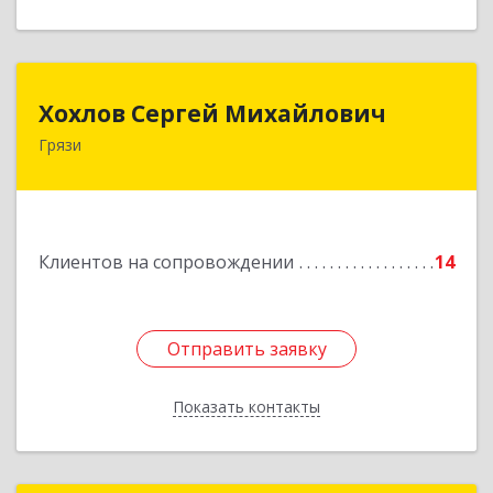
Хохлов Сергей Михайлович
Хохлов Сергей Михайлович
Грязи
399059, Россия, Липецкая обл., г.Грязи,
ул.Рублева, д.31
Подробнее
Клиентов на сопровождении
14
Отправить заявку
Отправить заявку
Показать контакты
Назад