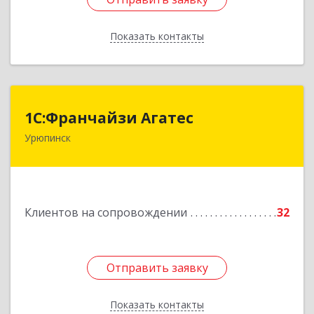
Показать контакты
Назад
1С:Франчайзи Агатес
1С:Франчайзи Агатес
Урюпинск
403113, Волгоградская обл, Урюпинск г, Ленина
пр-кт, дом № 90а
Подробнее
Клиентов на сопровождении
32
Отправить заявку
Отправить заявку
Показать контакты
Назад