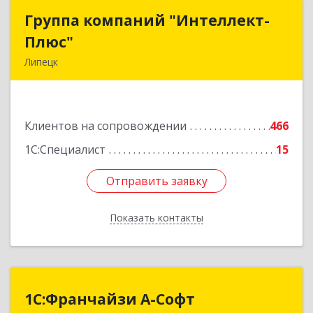
Группа компаний "Интеллект-
Группа компаний "Интеллект-
Плюс"
Плюс"
Липецк
398024, Липецкая обл, Липецк г, Победы пл,
дом № 8, 306
Клиентов на сопровождении
466
Подробнее
1С:Специалист
15
Отправить заявку
Отправить заявку
Показать контакты
Назад
1С:Франчайзи А-Софт
1С:Франчайзи А-Софт