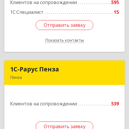
Клиентов на сопровождении
595
Подробнее
1С:Специалист
15
Отправить заявку
Отправить заявку
Показать контакты
Назад
1С-Рарус Пенза
1С-Рарус Пенза
Пенза
440028, Пензенская обл, Пенза г, Леонова ул,
дом № 10, пом.10
Клиентов на сопровождении
539
Подробнее
Отправить заявку
Отправить заявку