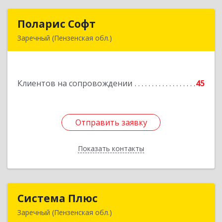
Поларис Софт
Поларис Софт
Заречный (Пензенская обл.)
442960, Пензенская обл, Заречный г,
В.В.Демакова проезд, дом № 5, кв.303
Клиентов на сопровождении
45
Подробнее
Отправить заявку
Отправить заявку
Показать контакты
Назад
Система Плюс
Система Плюс
Заречный (Пензенская обл.)