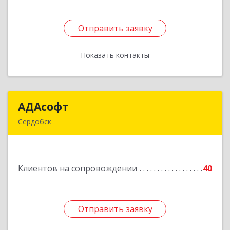
Отправить заявку
Отправить заявку
Показать контакты
Назад
АДАсофт
АДАсофт
Сердобск
442894, Пензенская обл, Сердобск г,
Чайковского ул, дом № 96А, кв.6
Клиентов на сопровождении
40
Подробнее
Отправить заявку
Отправить заявку