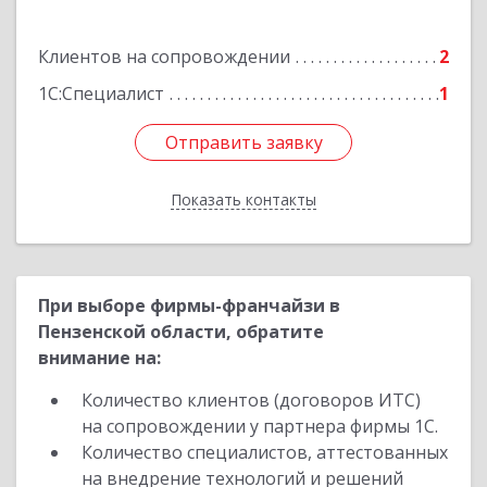
Борисоглебск г, Матросовская ул, дом № 127
Клиентов на сопровождении
2
Подробнее
1С:Специалист
1
Отправить заявку
Отправить заявку
Показать контакты
Назад
При выборе фирмы-франчайзи в
Пензенской области, обратите
внимание на:
Количество клиентов (договоров ИТС)
на сопровождении у партнера фирмы 1С.
Количество специалистов, аттестованных
на внедрение технологий и решений