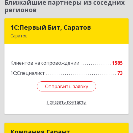
Ближайшие партнеры из соседних
регионов
1С:Первый Бит, Саратов
1С:Первый Бит, Саратов
Саратов
410005, Саратовская обл, Саратов г,
Астраханская ул, дом № 87, корпус 50
Клиентов на сопровождении
1585
Подробнее
1С:Специалист
73
Отправить заявку
Отправить заявку
Показать контакты
Назад
Компания Гарант
Компания Гарант