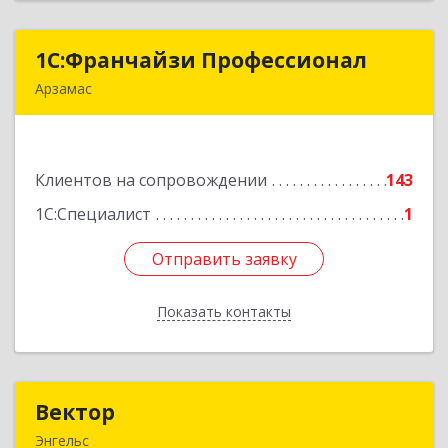
1С:Франчайзи Профессионал
1С:Франчайзи Профессионал
Арзамас
607227, Нижегородская обл, Арзамас г, Кирова
ул, дом № 56, кв.6
Клиентов на сопровождении
143
Подробнее
1С:Специалист
1
Отправить заявку
Отправить заявку
Показать контакты
Назад
Вектор
Вектор
Энгельс