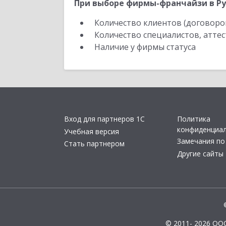
При выборе фирмы-франчайзи в Ру
Количество клиентов (договоро
Количество специалистов, атте
Наличие у фирмы статуса
Вход для партнеров 1С
Политика
конфиденциа
Учебная версия
Замечания по
Стать партнером
Другие сайты
© 2011- 2026 ОО