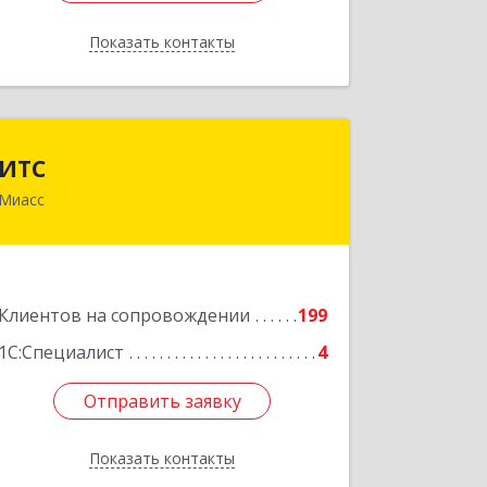
Показать контакты
Назад
ИТС
ИТС
Миасс
456300, Челябинская обл, Миасс г,
Романенко ул, дом № 50б
Подробнее
Клиентов на сопровождении
199
1С:Специалист
4
Отправить заявку
Отправить заявку
Показать контакты
Назад