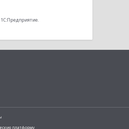
 1С:Предприятие.
ы
ческую платформу