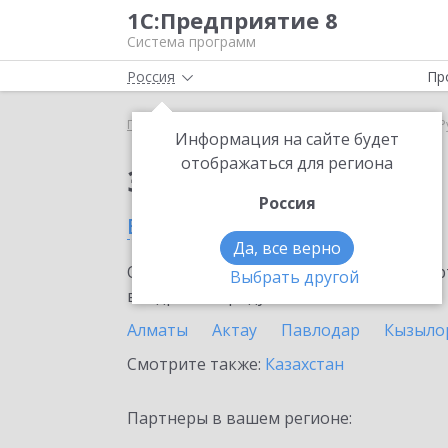
1С:Предприятие 8
Система программ
Россия
Пр
Главная
Сервисы ИТС
1С:ЕГИСЗ
1С:ЕГИСЗ в 
Информация на сайте будет
отображаться для региона
Заказать 1С:ЕГИСЗ
Россия
в Рудном
Да, все верно
Ознакомьтесь с информационными карт
Выбрать другой
внедрение продукта.
Алматы
Актау
Павлодар
Кызыло
Смотрите также:
Казахстан
Партнеры в вашем регионе: