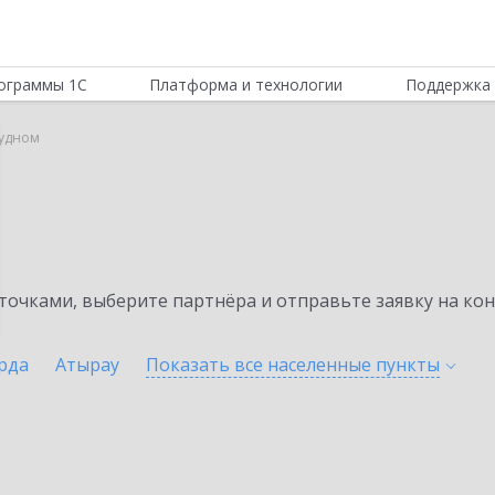
ограммы 1С
Платформа и технологии
Поддержка 
Рудном
очками, выберите партнёра и отправьте заявку на ко
рда
Атырау
Показать все населенные
пункты