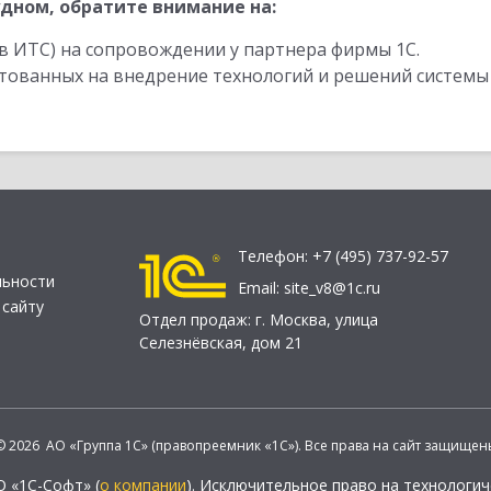
дном, обратите внимание на:
в ИТС) на сопровождении у партнера фирмы 1С.
стованных на внедрение технологий и решений системы
Телефон:
+7 (495) 737-92-57
льности
Email:
site_v8@1c.ru
 сайту
Отдел продаж:
г. Москва
,
улица
Селезнёвская, дом 21
© 2026 АО «Группа 1С» (правопреемник «1С»). Все права на сайт защищен
О «1С-Софт» (
о компании
). Исключительное право на технологи