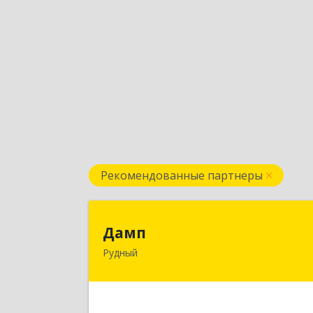
Рекомендованные партнеры
Дам
Дамп
Рудный
Казахстан, Костанайская обл., г
Рудный, р-он Автовокзала 3-3
Подробне