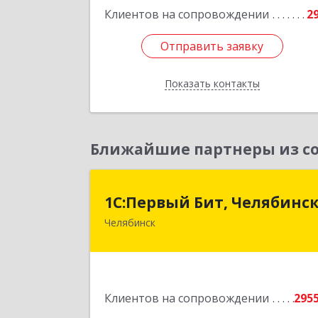
Клиентов на сопровождении
2
Отправить заявку
Отправить заявку
Показать контакты
Назад
Ближайшие партнеры из со
1С:Первый Бит, Челябинс
1С:Первый Бит, Челябинс
Челябинск
454084, Челябинская обл, Челябинск г
Каслинская ул, дом № 77, оф.10
Подробне
Клиентов на сопровождении
295