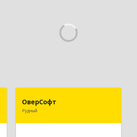
п
ОверСофт
ОверСофт
Рудный
.
КАЗАХСТАН , 111500, Костанайская
5
обл., г.Рудый, ул.Ленина, 44, кв.1
е
Подробнее