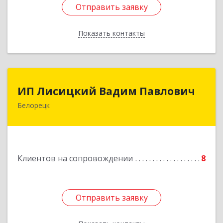
Отправить заявку
Отправить заявку
Показать контакты
Назад
ИП Лисицкий Вадим Павлович
ИП Лисицкий Вадим Павлович
Белорецк
453501, Башкортостан Респ, Белорецк г,
Кооперативная ул, дом № 4, корпус А, кв.32
Подробнее
Клиентов на сопровождении
8
Отправить заявку
Отправить заявку