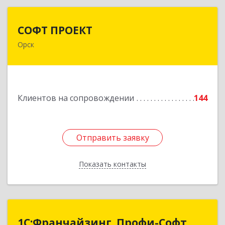
СОФТ ПРОЕКТ
СОФТ ПРОЕКТ
Орск
462430, Оренбургская обл, Орск г,
Добровольского ул, дом № 23, кв.11
Подробнее
Клиентов на сопровождении
144
Отправить заявку
Отправить заявку
Показать контакты
Назад
1С:Франчайзинг. Профи-Софт
1С:Франчайзинг. Профи-Софт