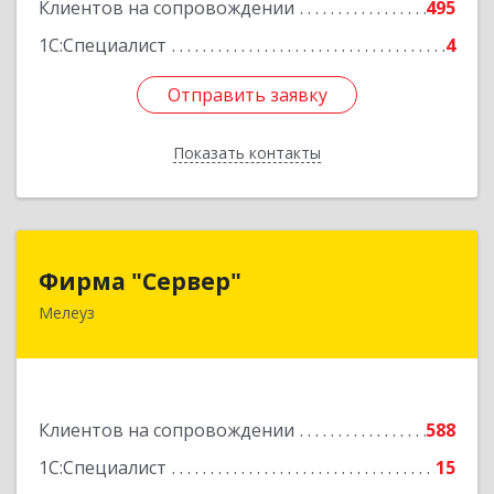
Подробнее
Клиентов на сопровождении
495
1С:Специалист
4
Отправить заявку
Отправить заявку
Показать контакты
Назад
Фирма "Сервер"
Фирма "Сервер"
Мелеуз
453852, Башкортостан Респ, Мелеузовский р-н,
Мелеуз г, 32-й мкр, дом № 36
Подробнее
Клиентов на сопровождении
588
1С:Специалист
15