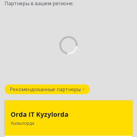
Партнеры в вашем регионе:
Рекомендованные партнеры
Orda IT Kyzylorda
Orda IT Kyzylorda
Кызылорда
120008, Республика Казахстан, г. Кызылорда, пр.
Абая, д. 51, кв. 2