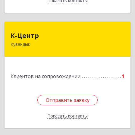
Показать контакты
Назад
К-Центр
К-Центр
Кувандык
462243, Оренбургская обл, Кувандыкский р-н,
Кувандык г, Ленина ул, дом № 20
Подробнее
Клиентов на сопровождении
1
Отправить заявку
Отправить заявку
Показать контакты
Назад