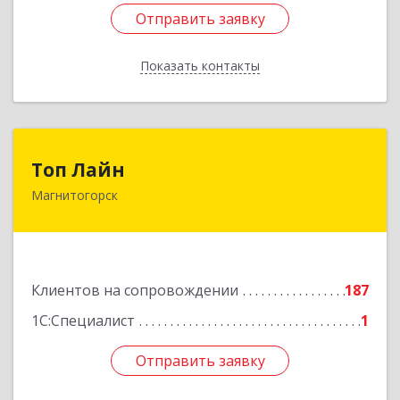
Отправить заявку
Отправить заявку
Показать контакты
Назад
Топ Лайн
Топ Лайн
Магнитогорск
454000, Челябинская обл, Магнитогорск г,
Галиуллина ул, дом № 11, А, кв.1
Подробнее
Клиентов на сопровождении
187
1С:Специалист
1
Отправить заявку
Отправить заявку