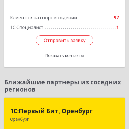
Подробнее
Клиентов на сопровождении
97
1С:Специалист
1
Отправить заявку
Отправить заявку
Показать контакты
Назад
Ближайшие партнеры из соседних
регионов
1С:Первый Бит, Оренбург
1С:Первый Бит, Оренбург
Оренбург
460044, Оренбургская обл, Оренбург, Березка
ул, дом № 2/5, пом.4