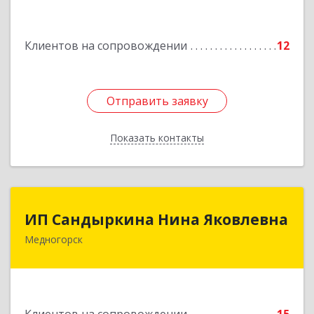
Подробнее
Клиентов на сопровождении
12
Отправить заявку
Отправить заявку
Показать контакты
Назад
ИП Сандыркина Нина Яковлевна
ИП Сандыркина Нина Яковлевна
Медногорск
462270, Оренбургская обл, Медногорск г,
Металлургов ул, дом № 19, кв.22
Подробнее