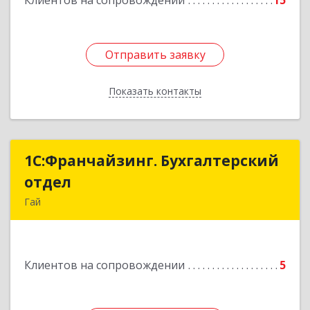
Клиентов на сопровождении
15
Отправить заявку
Отправить заявку
Показать контакты
Назад
1С:Франчайзинг. Бухгалтерский
1С:Франчайзинг. Бухгалтерский
отдел
отдел
Гай
462635, Оренбургская обл, Гай г, Победы пр-кт,
дом № 1, кв.12
Клиентов на сопровождении
5
Подробнее