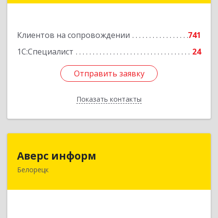
Подробнее
Клиентов на сопровождении
741
1С:Специалист
24
Отправить заявку
Отправить заявку
Показать контакты
Назад
Аверс информ
Аверс информ
Белорецк
453500, Башкортостан Респ, Белорецкий р-н,
Белорецк г, 50 лет Октября ул, дом № 55,
корпус 1