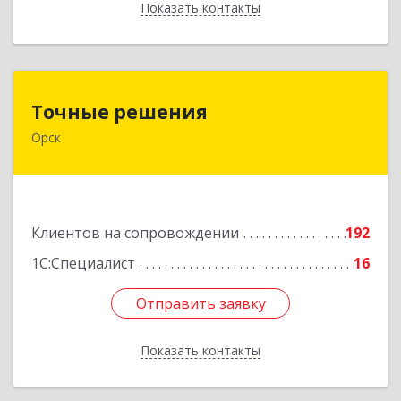
Показать контакты
Назад
Точные решения
Точные решения
Орск
462403, Оренбургская обл, Орск г,
Краматорская ул, дом № 2Б, пом.3, этаж 1, офис
2
Подробнее
Клиентов на сопровождении
192
1С:Специалист
16
Отправить заявку
Отправить заявку
Показать контакты
Назад