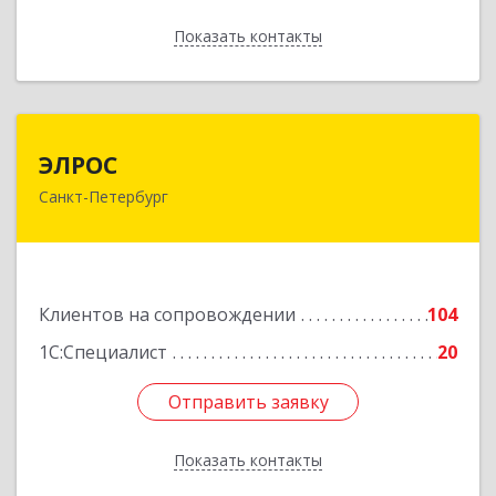
Показать контакты
Назад
ЭЛРОС
ЭЛРОС
Санкт-Петербург
191024, Санкт-Петербург г, Тележная ул, дом №
22, кв.6
Подробнее
Клиентов на сопровождении
104
1С:Специалист
20
Отправить заявку
Отправить заявку
Показать контакты
Назад