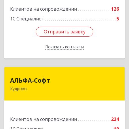
Подробнее
Клиентов на сопровождении
126
1С:Специалист
5
Отправить заявку
Отправить заявку
Показать контакты
Назад
АЛЬФА-Софт
АЛЬФА-Софт
Кудрово
188692, Ленинградская обл, Всеволожский м.р-
н, г.п.Заневское, Кудрово г, Пражская ул, дом №
3, кв.305
Подробнее
Клиентов на сопровождении
224