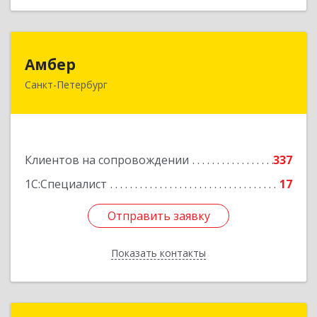
Амбер
Амбер
Санкт-Петербург
191119, Санкт-Петербург г, Правды ул, дом №
16
Подробнее
Клиентов на сопровождении
337
1С:Специалист
17
Отправить заявку
Отправить заявку
Показать контакты
Назад