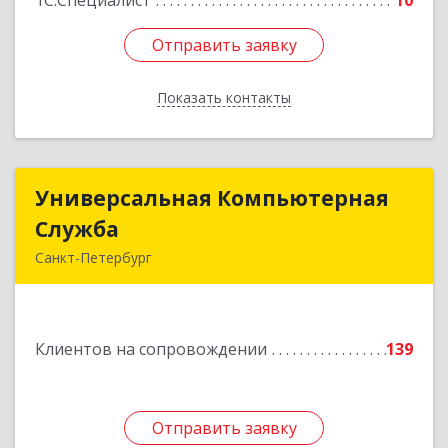
1С:Специалист
10
Отправить заявку
Отправить заявку
Показать контакты
Назад
Универсальная Компьютерная
Универсальная Компьютерная
Служба
Служба
Санкт-Петербург
192007, Санкт-Петербург г, Тамбовская ул, дом
№ 12, корпус В, кв.31
Клиентов на сопровождении
139
Подробнее
Отправить заявку
Отправить заявку