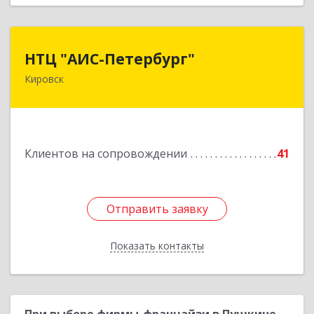
НТЦ "АИС-Петербург"
НТЦ "АИС-Петербург"
Кировск
187342, Ленинградская обл, Кировск г, р-н
Кировский, Новая ул, дом № 5, а/я 11
Подробнее
Клиентов на сопровождении
41
Отправить заявку
Отправить заявку
Показать контакты
Назад