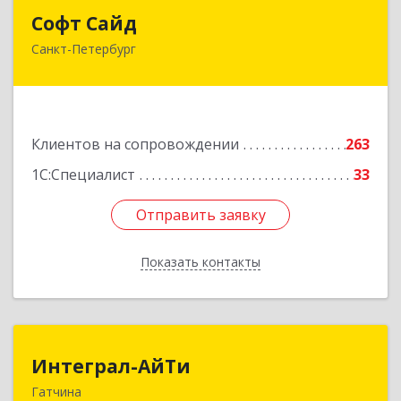
Софт Сайд
Софт Сайд
Санкт-Петербург
190020, Санкт-Петербург г, Рижский пр, дом №
58, оф.301
Подробнее
Клиентов на сопровождении
263
1С:Специалист
33
Отправить заявку
Отправить заявку
Показать контакты
Назад
Интеграл-АйТи
Интеграл-АйТи
Гатчина
188300, Ленинградская обл, Гатчинский р-н,