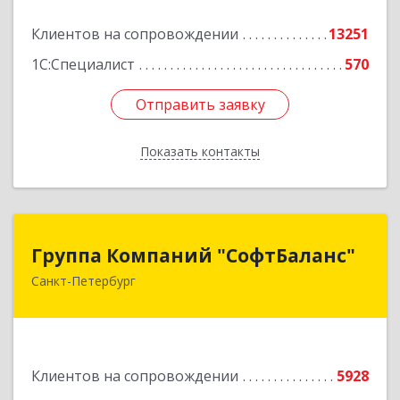
Подробнее
Клиентов на сопровождении
13251
1С:Специалист
570
Отправить заявку
Отправить заявку
Показать контакты
Назад
Группа Компаний "СофтБаланс"
Группа Компаний "СофтБаланс"
Санкт-Петербург
195112, Санкт-Петербург г, Заневский пр-кт,
дом № 30, корпус 2, литера А
Подробнее
Клиентов на сопровождении
5928