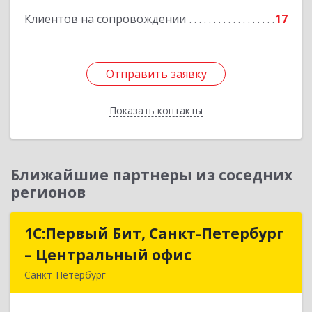
Подробнее
Клиентов на сопровождении
17
Отправить заявку
Отправить заявку
Показать контакты
Назад
Ближайшие партнеры из соседних
регионов
1С:Первый Бит, Санкт-Петербург
1С:Первый Бит, Санкт-Петербург
– Центральный офис
– Центральный офис
Санкт-Петербург
г.Санкт-Петербург, Невский проспект, 10