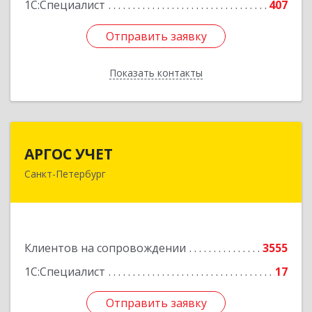
1С:Специалист
407
Отправить заявку
Отправить заявку
Показать контакты
Назад
АРГОС УЧЕТ
АРГОС УЧЕТ
Санкт-Петербург
196191, Санкт-Петербург г, Конституции пл,
дом № 7, оф.416
Подробнее
Клиентов на сопровождении
3555
1С:Специалист
17
Отправить заявку
Отправить заявку