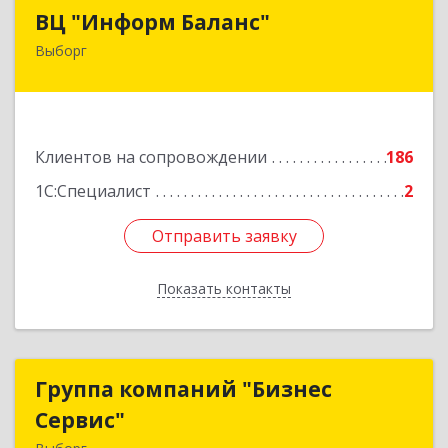
ВЦ "Информ Баланс"
ВЦ "Информ Баланс"
Выборг
188800, Ленинградская обл, Выборгский р-н,
Выборг г, Каменный пер, дом № 2а
Подробнее
Клиентов на сопровождении
186
1С:Специалист
2
Отправить заявку
Отправить заявку
Показать контакты
Назад
Группа компаний "Бизнес
Группа компаний "Бизнес
Сервис"
Сервис"