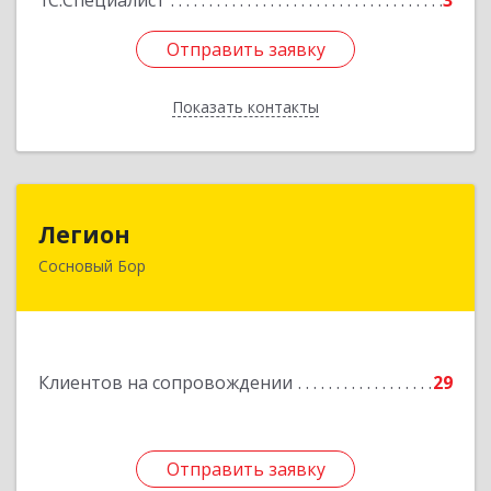
1С:Специалист
3
Отправить заявку
Отправить заявку
Показать контакты
Назад
Легион
Легион
Сосновый Бор
188544, Ленинградская обл, Сосновый Бор г,
Парковая ул, дом № 9
Подробнее
Клиентов на сопровождении
29
Отправить заявку
Отправить заявку