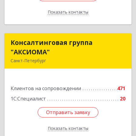
Показать контакты
Назад
Консалтинговая группа
Консалтинговая группа
"АКСИОМА"
"АКСИОМА"
Санкт-Петербург
197374, Санкт-Петербург г, Мебельная ул, дом
№ 12, корпус 1, литер А, пом.20Н, оф. 145
Клиентов на сопровождении
471
Подробнее
1С:Специалист
20
Отправить заявку
Отправить заявку
Показать контакты
Назад