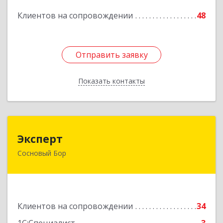
Клиентов на сопровождении
48
Подробнее
Отправить заявку
Отправить заявку
Показать контакты
Назад
Эксперт
Эксперт
Сосновый Бор
188544, Ленинградская обл, Сосновый Бор г, 50
лет Октября ул, дом № 1
Подробнее
Клиентов на сопровождении
34