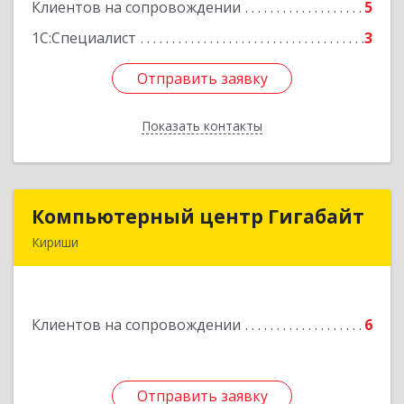
Клиентов на сопровождении
5
Подробнее
1С:Специалист
3
Отправить заявку
Отправить заявку
Показать контакты
Назад
Компьютерный центр Гигабайт
Компьютерный центр Гигабайт
Кириши
187110, Ленинградская обл, Кириши г,
Нефтехимиков ул, дом № 31
Клиентов на сопровождении
6
Подробнее
Отправить заявку
Отправить заявку