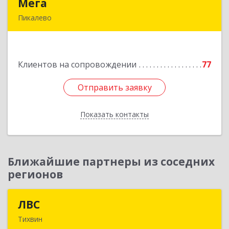
Мега
Мега
Пикалево
187600, Ленинградская обл, Пикалево г,
Заводская ул, дом № 10
Клиентов на сопровождении
77
Подробнее
Отправить заявку
Отправить заявку
Показать контакты
Назад
Ближайшие партнеры из соседних
регионов
ЛВС
ЛВС
Тихвин