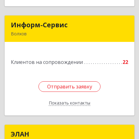
Информ-Сервис
Информ-Сервис
Волхов
187400, Ленинградская обл, Волхов г,
Волховский пр-кт, дом № 7
Клиентов на сопровождении
22
Подробнее
Отправить заявку
Отправить заявку
Показать контакты
Назад
ЭЛАН
ЭЛАН