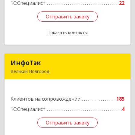
Подробнее
1С:Специалист
22
Отправить заявку
Отправить заявку
Показать контакты
Назад
ИнфоТэк
ИнфоТэк
Великий Новгород
173003, Новгородская обл, Великий Новгород
г, Великая ул, дом № 22
Клиентов на сопровождении
185
Подробнее
1С:Специалист
4
Отправить заявку
Отправить заявку