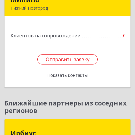
Нижний Новгород
603005, Нижегородская обл, Нижний Новгород
г, Ульянова ул, дом № 26/11, пом.7, оф.28а
Клиентов на сопровождении
7
Подробнее
Отправить заявку
Отправить заявку
Показать контакты
Назад
Ближайшие партнеры из соседних
регионов
Ирбиус
Ирбиус