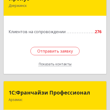
Дзержинск
606016, Нижегородская обл, Дзержинск г,
Студенческая ул, дом № 30
Подробнее
Клиентов на сопровождении
276
Отправить заявку
Отправить заявку
Показать контакты
Назад
1С:Франчайзи Профессионал
1С:Франчайзи Профессионал
Арзамас
607227, Нижегородская обл, Арзамас г, Кирова
ул, дом № 56, кв.6