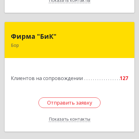
Показать контакты
Назад
Фирма "БиК"
Фирма "БиК"
Бор
606440, Нижегородская обл, Бор г, Советская
ул, дом № 11
Подробнее
Клиентов на сопровождении
127
Отправить заявку
Отправить заявку
Показать контакты
Назад