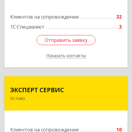
Подробнее
Клиентов на сопровождении
32
1С:Специалист
3
Отправить заявку
Отправить заявку
Показать контакты
Назад
ЭКСПЕРТ СЕРВИС
ЭКСПЕРТ СЕРВИС
Кстово
Подробнее
Клиентов на сопровождении
10