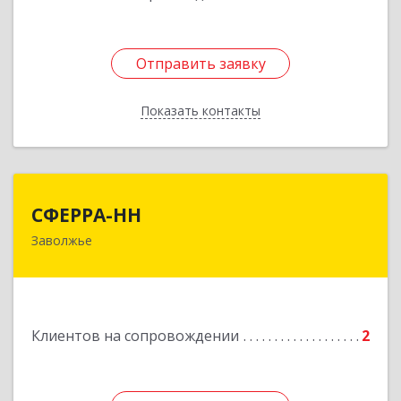
Отправить заявку
Отправить заявку
Показать контакты
Назад
СФЕРРА-НН
СФЕРРА-НН
Заволжье
Подробнее
Клиентов на сопровождении
2