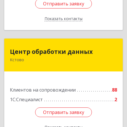
Отправить заявку
Отправить заявку
Показать контакты
Назад
Центр обработки данных
Центр обработки данных
Кстово
607650, Нижегородская обл, Кстово г, Победы
пр-кт, дом № 14
Подробнее
Клиентов на сопровождении
88
1С:Специалист
2
Отправить заявку
Отправить заявку