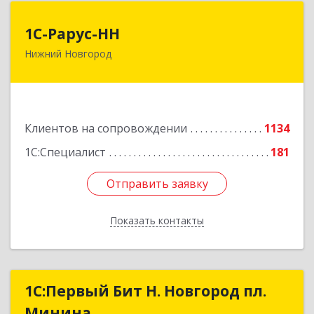
1С-Рарус-НН
1С-Рарус-НН
Нижний Новгород
603093, Нижегородская обл, г.о. город Нижний
Новгород, Нижний Новгород г, Родионова ул,
дом № 192, корпус 2, этаж 7, пом.1
Подробнее
Клиентов на сопровождении
1134
1С:Специалист
181
Отправить заявку
Отправить заявку
Показать контакты
Назад
1С:Первый Бит Н. Новгород пл.
1С:Первый Бит Н. Новгород пл.
Минина
Минина