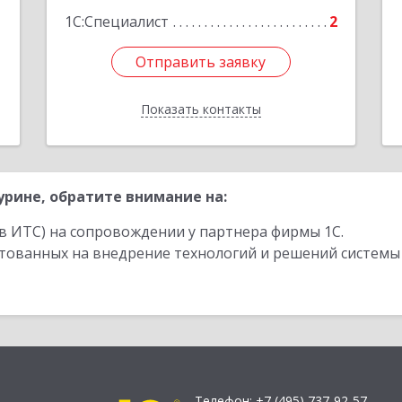
1С:Специалист
2
Отправить заявку
Отправить заявку
Показать контакты
Назад
рине, обратите внимание на:
в ИТС) на сопровождении у партнера фирмы 1С.
стованных на внедрение технологий и решений системы
Телефон:
+7 (495) 737-92-57