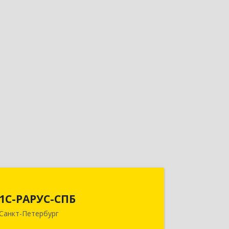
1С-РАРУС-СПБ
1С-РАРУС-СПБ
197022, Санкт-Петербург г, вн.тер.г.
Санкт-Петербург
муниципальный округ Аптекарский