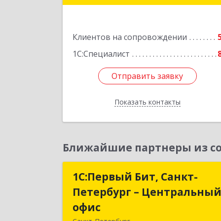
Подробне
Клиентов на сопровождении
1С:Специалист
Отправить заявку
Отправить заявку
Показать контакты
Назад
Ближайшие партнеры из со
1С:Первый Бит, Санкт-
1С:Первый Бит, Санкт
Петербург – Центральны
Петербург – Центральны
офис
офи