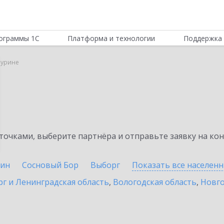
ограммы 1С
Платформа и технологии
Поддержка 
Мурине
очками, выберите партнёра и отправьте заявку на ко
ин
Сосновый Бор
Выборг
Показать все населен
г и Ленинградская область
,
Вологодская область
,
Новго