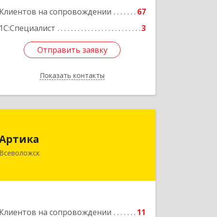
Клиентов на сопровождении
67
1С:Специалист
3
Отправить заявку
Отправить заявку
Показать контакты
Назад
Артика
Артика
188645, Ленинградская обл,
Всеволожск
Всеволожск г, Доктора Сотникова ул,
дом № 2, кв.86
Подробнее
Клиентов на сопровождении
11