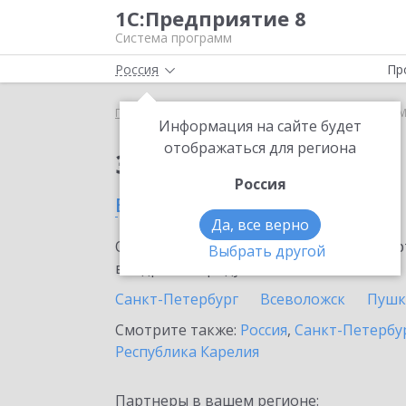
1С:Предприятие 8
Система программ
Россия
Пр
Главная
Сервисы ИТС
1С:ЕГИСЗ
1С:ЕГИСЗ в 
Информация на сайте будет
отображаться для региона
Заказать 1С:ЕГИСЗ
Россия
в Мурине
Да, все верно
Ознакомьтесь с информационными карт
Выбрать другой
внедрение продукта.
Санкт-Петербург
Всеволожск
Пушк
Смотрите также:
Россия
,
Санкт-Петербур
Республика Карелия
Партнеры в вашем регионе: