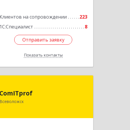
Клиентов на сопровождении
223
1С:Специалист
8
Отправить заявку
Отправить заявку
Показать контакты
Назад
ComITprof
ComITprof
188643, Ленинградская обл,
Всеволожск
Всеволожский р-н, Всеволожск г,
Невская ул, дом № 6, кв.18
Подробнее