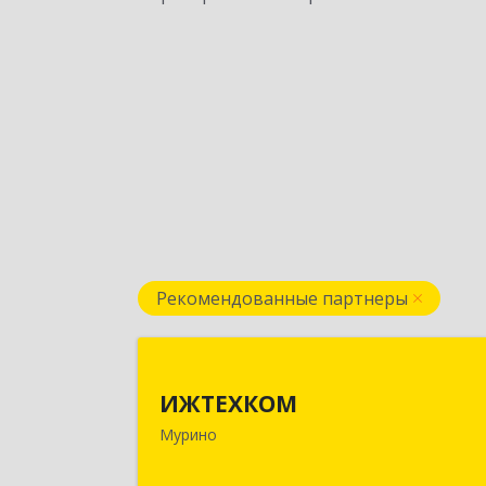
Рекомендованные партнеры
ИЖТЕХКО
ИЖТЕХКОМ
188677, Ленинградская обл
Мурино
Всеволожский р-н, Мурино г
Воронцовский б-р, дом № 17, кв.33