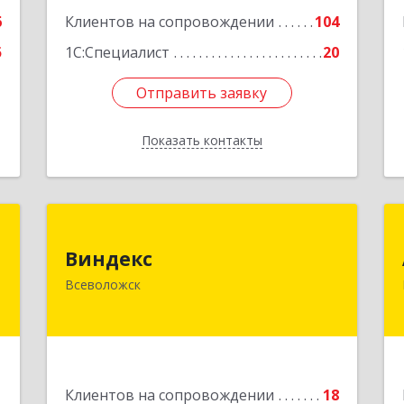
6
Клиентов на сопровождении
104
5
1С:Специалист
20
Отправить заявку
Отправить заявку
Показать контакты
Назад
"
Виндекс
Виндекс
,
188643, Ленинградская обл,
Всеволожск
я
Всеволожский р-н, Всеволожск г,
1
Шинников ул, дом № 2, корпус 5,
оф.47
е
Подробнее
1
Клиентов на сопровождении
18