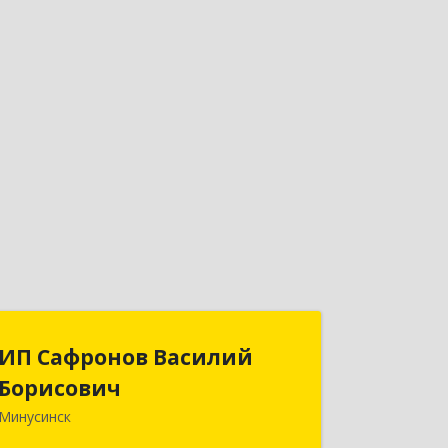
ИП Сафронов Василий
ИП Сафронов Василий
Борисович
Борисович
Минусинск
662608, Красноярский край,
Минусинск г, Пушкина ул, дом № 8,