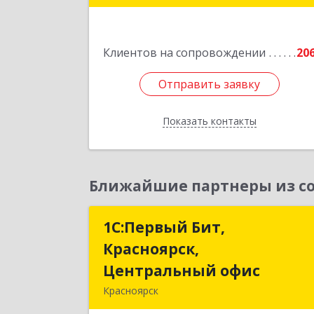
Подробне
Клиентов на сопровождении
20
Отправить заявку
Отправить заявку
Показать контакты
Назад
Ближайшие партнеры из со
1С:Первый Бит,
1С:Первый Бит
Красноярск,
Красноярск
Центральный офис
Центральный офи
Красноярск
660017, Красноярский край