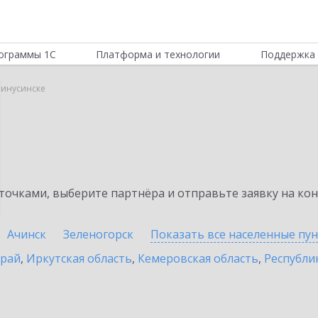
ограммы 1С
Платформа и технологии
Поддержка 
Минусинске
очками, выберите партнёра и отправьте заявку на ко
Ачинск
Зеленогорск
Показать все населенные
пу
край
,
Иркутская область
,
Кемеровская область
,
Республик