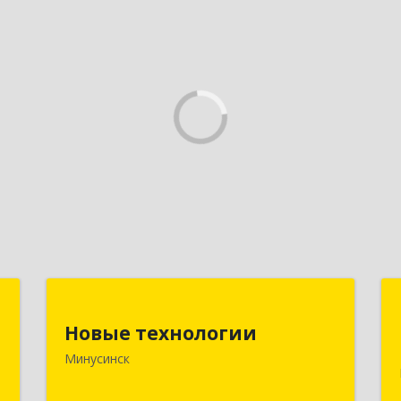
"
Новые технологии
Новые технологии
,
662606, Красноярский край,
Минусинск
№
Минусинск г, Абаканская ул, дом № 44,
4
корпус Б