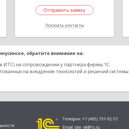
Отправить заявку
Отправить заявку
Показать контакты
Назад
нусинске, обратите внимание на:
в ИТС) на сопровождении у партнера фирмы 1С.
стованных на внедрение технологий и решений системы
Телефон:
+7 (495) 737-92-57
льности
Email:
site_v8@1c.ru