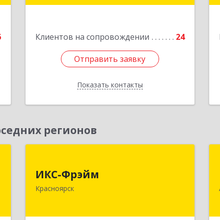
е
Подробнее
6
Клиентов на сопровождении
24
Отправить заявку
Отправить заявку
Показать контакты
Назад
седних регионов
,
ИКС-Фрэйм
,
ИКС-Фрэйм
660077, Красноярский край,
с
Красноярск
Красноярск г, Батурина ул, дом № 32,
пом.4
,