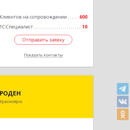
Клиентов на сопровождении
600
1С:Специалист
10
Отправить заявку
Отправить заявку
Показать контакты
Назад
РОДЕН
РОДЕН
660064, Красноярский край,
Красноярск
Красноярск г, им Академика
Вавилова ул, дом № 1, оф.2-23
Подробнее