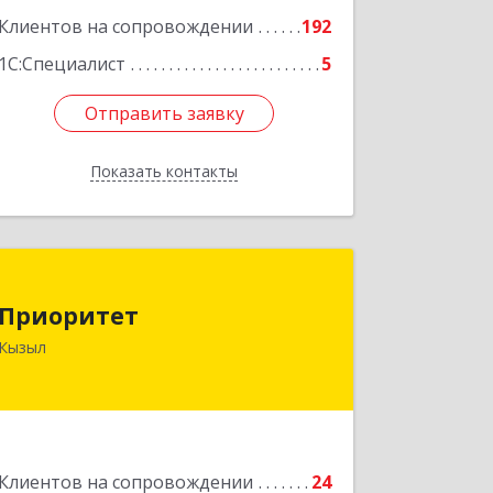
Клиентов на сопровождении
192
1С:Специалист
5
Отправить заявку
Отправить заявку
Показать контакты
Назад
Приоритет
Приоритет
667000, Тыва Респ, Кызыл г,
Кызыл
Комсомольская ул, дом № 20, кв. 2,
оф.1
Подробнее
Клиентов на сопровождении
24