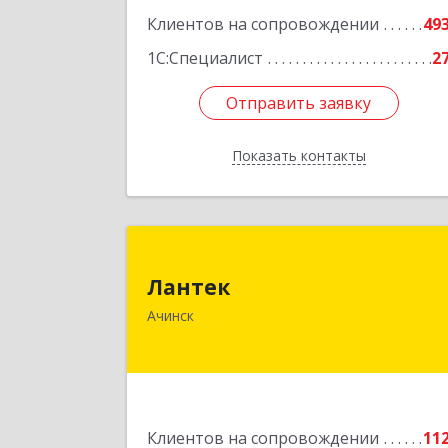
Клиентов на сопровождении
49
1С:Специалист
2
Отправить заявку
Отправить заявку
Показать контакты
Назад
Ланте
Лантек
662153, Красноярский край, Ачинск г
Ачинск
Декабристов ул, дом № 5
Подробне
Клиентов на сопровождении
11