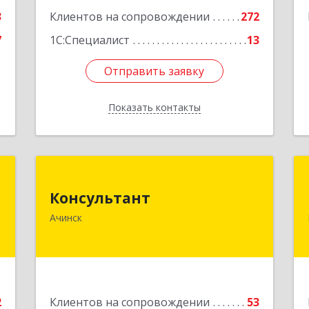
3
Клиентов на сопровождении
272
7
1С:Специалист
13
Отправить заявку
Отправить заявку
Показать контакты
Назад
к
Консультант
Консультант
,
662159, Красноярский край, Ачинск г,
Ачинск
8
Юго-Восточный район, дом № 21А
е
Подробнее
2
Клиентов на сопровождении
53