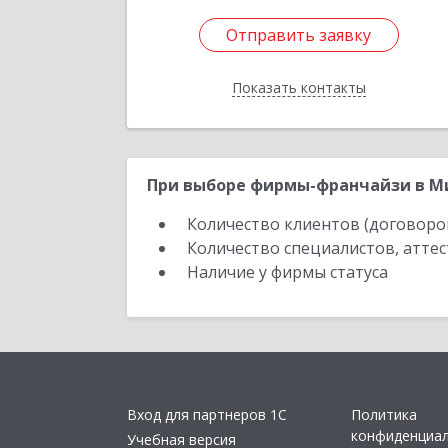
Отправить заявку
Отправить заявку
Показать контакты
Назад
При выборе фирмы-франчайзи в Ми
Количество клиентов (договоро
Количество специалистов, атте
Наличие у фирмы статуса
Вход для партнеров 1С
Политика
конфиденциа
Учебная версия