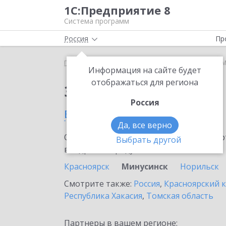
1С:Предприятие 8
Система программ
Россия
Пр
Главная
Сервисы ИТС
1С:ЕГИСЗ
1С:ЕГИСЗ в 
Информация на сайте будет
отображаться для региона
Заказать 1С:ЕГИСЗ
Россия
в Минусинске
Да, все верно
Ознакомьтесь с информационными карт
Выбрать другой
внедрение продукта.
Красноярск
Минусинск
Норильск
Смотрите также:
Россия
,
Красноярский 
Республика Хакасия
,
Томская область
Партнеры в вашем регионе: