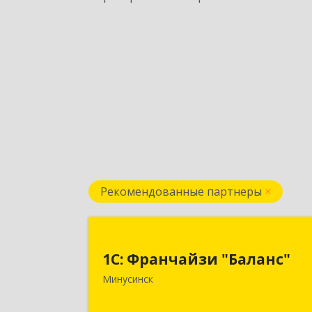
Рекомендованные партнеры
1С: Франчайзи "Баланс
1С: Франчайзи "Баланс"
662610, Красноярский край
Минусинск
Минусинск г, Абаканская ул, дом 
43а, пом.1