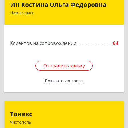
ИП Костина Ольга Федоровна
ИП Костина Ольга Федоровна
Нижнекамск
Подробнее
Клиентов на сопровождении
64
Отправить заявку
Отправить заявку
Показать контакты
Назад
Тонекс
Тонекс
Чистополь
422980, Татарстан Респ, Чистопольский р-н,