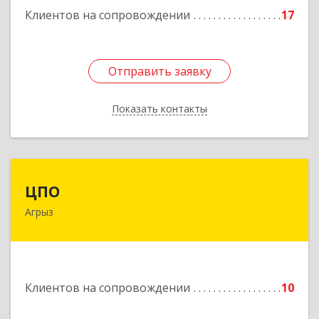
Клиентов на сопровождении
17
Отправить заявку
Отправить заявку
Показать контакты
Назад
ЦПО
ЦПО
Агрыз
422230, Татарстан Респ (Татарстан), м.р-н
Агрызский, г.п. город Агрыз, Агрыз г, Гагарина
ул, дом № 70, пом.1000, пом.3
Подробнее
Клиентов на сопровождении
10