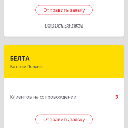
Отправить заявку
Отправить заявку
Показать контакты
Назад
БЕЛТА
БЕЛТА
Вятские Поляны
612960, Кировская обл, Вятские Поляны г,
Тойменка ул, дом № 8Г
Подробнее
Клиентов на сопровождении
3
Отправить заявку
Отправить заявку