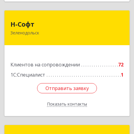
Н-Софт
Н-Софт
Зеленодольск
422521, Татарстан Респ (Татарстан),
Зеленодольский р-н, Зеленодольск г,
Универсиады ул, дом № 1
Подробнее
Клиентов на сопровождении
72
1С:Специалист
1
Отправить заявку
Отправить заявку
Показать контакты
Назад