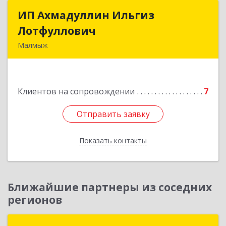
ИП Ахмадуллин Ильгиз
ИП Ахмадуллин Ильгиз
Лотфуллович
Лотфуллович
Малмыж
612920, Кировская обл, г.Малмыж, ул.Ленина, 27
оф.1
Клиентов на сопровождении
7
Подробнее
Отправить заявку
Отправить заявку
Показать контакты
Назад
Ближайшие партнеры из соседних
регионов