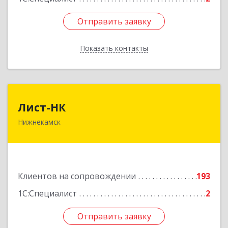
Отправить заявку
Отправить заявку
Показать контакты
Назад
Лист-НК
Лист-НК
Нижнекамск
423585, Татарстан Респ, Нижнекамский р-н,
Нижнекамск г, Вокзальная ул, дом № 38 Г, оф.29
Подробнее
Клиентов на сопровождении
193
1С:Специалист
2
Отправить заявку
Отправить заявку