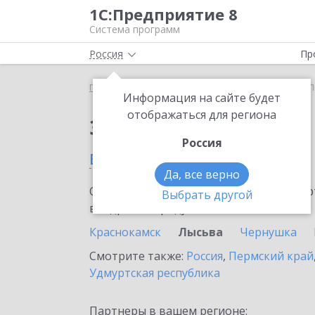
1С:Предприятие 8
Система программ
Россия
Пр
Главная
Сервисы ИТС
1С:ЕГИСЗ
1С:ЕГИСЗ в 
Информация на сайте будет
отображаться для региона
Заказать 1С:ЕГИСЗ
Россия
в Лысьве
Да, все верно
Ознакомьтесь с информационными карт
Выбрать другой
внедрение продукта.
Краснокамск
Лысьва
Чернушка
Смотрите также:
Россия
,
Пермский край
Удмуртская республика
Партнеры в вашем регионе: