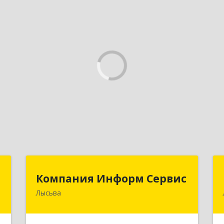
Д
Компания Информ Сервис
Компания Информ Сервис
Лысьва
,
618909, Пермский край, Лысьва г,
1
Металлистов ул, дом № 3, оф.535