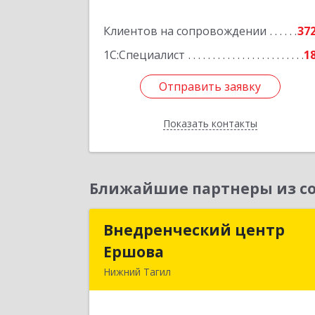
Подробне
Клиентов на сопровождении
37
1С:Специалист
1
Отправить заявку
Отправить заявку
Показать контакты
Назад
Ближайшие партнеры из со
Внедренческий центр
Внедренческий цент
Ершова
Ершов
Нижний Тагил
622030, Свердловская обл, Нижни
Тагил г, Черноисточинское ш, дом 