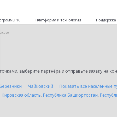
ограммы 1С
Платформа и технологии
Поддержка 
Лысьве
очками, выберите партнёра и отправьте заявку на ко
Березники
Чайковский
Показать все населенные
п
,
Кировская область
,
Республика Башкортостан
,
Республ