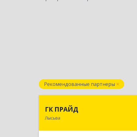
Рекомендованные партнеры
ГК ПРАЙ
ГК ПРАЙД
Лысьва
618909, Пермский край, Лысьва г
Репина ул, дом № 4