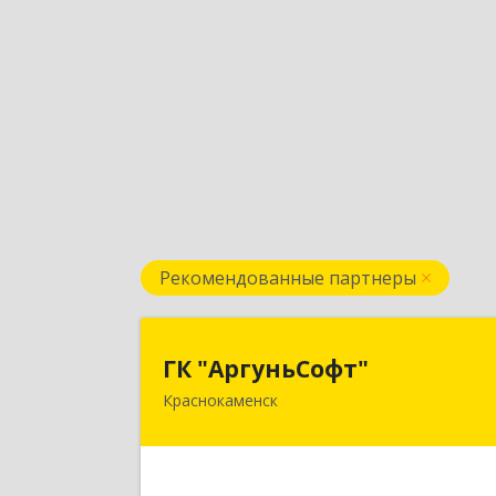
Рекомендованные партнеры
ГК "АргуньСофт
ГК "АргуньСофт"
Краснокаменск
674673, Забайкальский край
Краснокаменский р-н, Краснокаменс
г, Строителей пр-кт, "Бизнес
центр",3-й эта