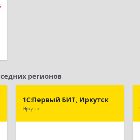
6
е
1
седних регионов
"
1С:Первый БИТ, Иркутск
1С:Первый БИТ, Иркутск
Иркутск
,
664007, Иркутская обл, Иркутск г,
1
Декабрьских Событий ул, дом № 125,
оф.500
е