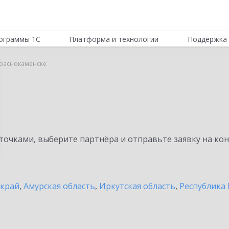
ограммы 1С
Платформа и технологии
Поддержка 
Краснокаменске
очками, выберите партнёра и отправьте заявку на ко
 край
,
Амурская область
,
Иркутская область
,
Республика 