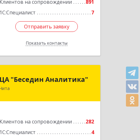
Клиентов на сопровождении
891
1С:Специалист
7
Отправить заявку
Отправить заявку
Показать контакты
Назад
ЦА "Беседин Аналитика"
ЦА "Беседин Аналитика"
Чита
672039, Забайкальский край, Чита г,
Красноярская ул, дом № 24, корпус а,
оф.401
Подробнее
Клиентов на сопровождении
282
1С:Специалист
4