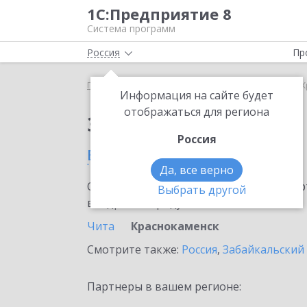
1С:Предприятие 8
Система программ
Россия
Пр
Главная
Сервисы ИТС
1С:ЕГИСЗ
1С:ЕГИСЗ в 
Информация на сайте будет
отображаться для региона
Заказать 1С:ЕГИСЗ
Россия
в Краснокаменске
Да, все верно
Ознакомьтесь с информационными карт
Выбрать другой
внедрение продукта.
Чита
Краснокаменск
Смотрите также:
Россия
,
Забайкальский
Партнеры в вашем регионе: