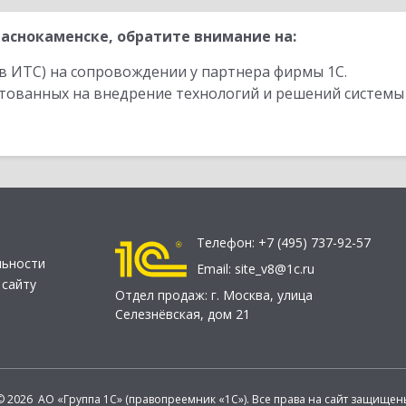
аснокаменске, обратите внимание на:
в ИТС) на сопровождении у партнера фирмы 1С.
стованных на внедрение технологий и решений системы
Телефон:
+7 (495) 737-92-57
льности
Email:
site_v8@1c.ru
 сайту
Отдел продаж:
г. Москва
,
улица
Селезнёвская, дом 21
© 2026 АО «Группа 1С» (правопреемник «1С»). Все права на сайт защищен