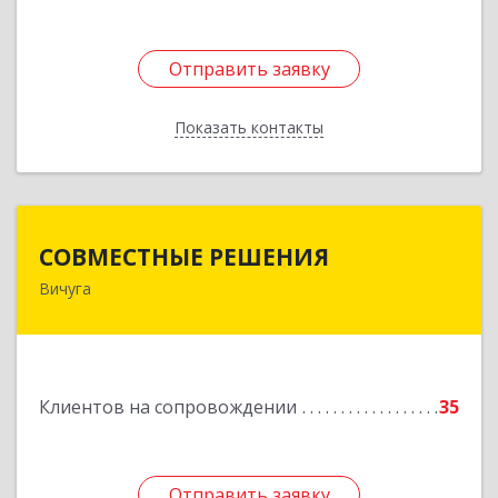
Отправить заявку
Отправить заявку
Показать контакты
Назад
СОВМЕСТНЫЕ РЕШЕНИЯ
СОВМЕСТНЫЕ РЕШЕНИЯ
Вичуга
155331, Ивановская обл, Вичугский р-н, Вичуга
г, Большая Пролетарская ул, дом № 16
Подробнее
Клиентов на сопровождении
35
Отправить заявку
Отправить заявку