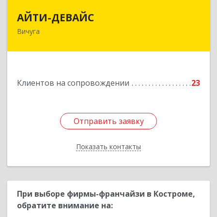
АЙТИ-ДЕВАЙС
АЙТИ-ДЕВАЙС
Вичуга
155334, Ивановская обл, г.о. Вичуга, Вичуга г,
Бисирихинская ул, Здание № 81
Подробнее
Клиентов на сопровождении
23
Отправить заявку
Отправить заявку
Показать контакты
Назад
При выборе фирмы-франчайзи в Костроме,
обратите внимание на: