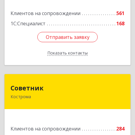
Подробнее
Клиентов на сопровождении
561
1С:Специалист
168
Отправить заявку
Отправить заявку
Показать контакты
Назад
Советник
Советник
Кострома
156000, Костромская обл, Кострома г, Ерохова
ул, дом № 3а, пом.2-12
Подробнее
Клиентов на сопровождении
284