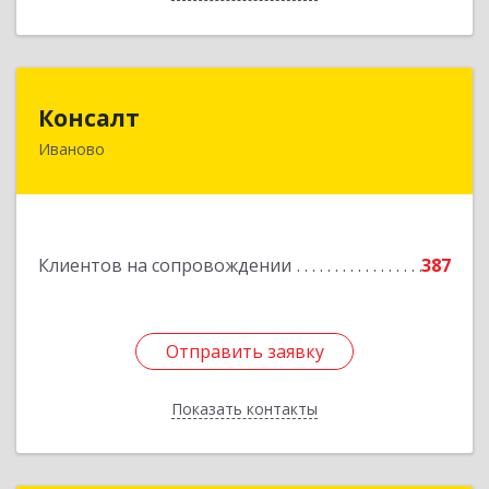
Консалт
Консалт
Иваново
153000, Ивановская обл, Иваново г, Жарова ул,
дом № 3, оф.7001
Подробнее
Клиентов на сопровождении
387
Отправить заявку
Отправить заявку
Показать контакты
Назад