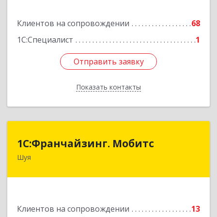
Подробнее
Клиентов на сопровождении
68
1С:Специалист
1
Отправить заявку
Отправить заявку
Показать контакты
Назад
1С:Франчайзинг. Мобитс
1С:Франчайзинг. Мобитс
Шуя
Подробнее
Клиентов на сопровождении
13