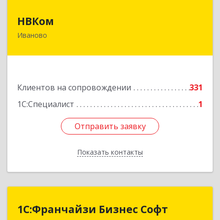
НВКом
НВКом
Иваново
153000, Ивановская обл, Иваново г, Аптечный
пер, дом № 11, оф.8
Подробнее
Клиентов на сопровождении
331
1С:Специалист
1
Отправить заявку
Отправить заявку
Показать контакты
Назад
1С:Франчайзи Бизнес Софт
1С:Франчайзи Бизнес Софт