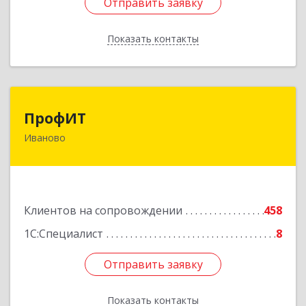
Отправить заявку
Отправить заявку
Показать контакты
Назад
ПрофИТ
ПрофИТ
Иваново
153000, Ивановская обл, г.о. город Иваново,
Иваново г, Конспиративный пер, дом № 7,
оф.1001
Подробнее
Клиентов на сопровождении
458
1С:Специалист
8
Отправить заявку
Отправить заявку
Показать контакты
Назад