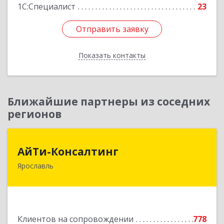
1С:Специалист
23
Отправить заявку
Отправить заявку
Показать контакты
Назад
Ближайшие партнеры из соседних
регионов
АйТи-Консалтинг
АйТи-Консалтинг
Ярославль
150007, Ярославская обл, Ярославль г, Урочская
ул, дом № 19, пом.28
Подробнее
Клиентов на сопровождении
778