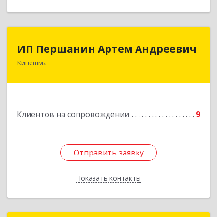
ИП Першанин Артем Андреевич
ИП Першанин Артем Андреевич
Кинешма
Подробнее
Клиентов на сопровождении
9
Отправить заявку
Отправить заявку
Показать контакты
Назад