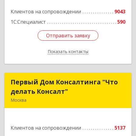
Клиентов на сопровождении
9043
1С:Специалист
590
Отправить заявку
Отправить заявку
Показать контакты
Назад
Первый Дом Консалтинга "Что
Первый Дом Консалтинга "Что
делать Консалт"
делать Консалт"
Москва
127083, Москва г, Мишина ул, дом № 56
Подробнее
Клиентов на сопровождении
5137