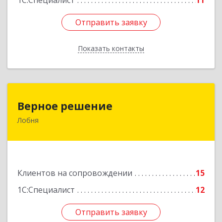
1С:Специалист
11
Отправить заявку
Отправить заявку
Показать контакты
Назад
Верное решение
Верное решение
Лобня
141730, Московская обл, Лобня г, Чехова ул,
дом № 12, кв.68
Подробнее
Клиентов на сопровождении
15
1С:Специалист
12
Отправить заявку
Отправить заявку