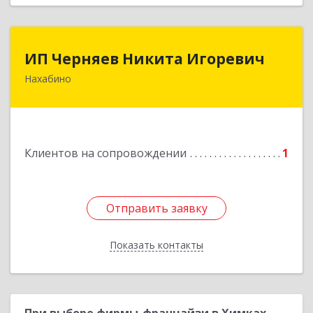
ИП Черняев Никита Игоревич
ИП Черняев Никита Игоревич
Нахабино
143430, Московская обл, Красногорский р-н,
Нахабино рп, Красноармейская ул, дом № 60,
кв.8
Подробнее
Клиентов на сопровождении
1
Отправить заявку
Отправить заявку
Показать контакты
Назад