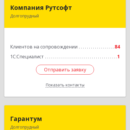
Компания Рутсофт
Компания Рутсофт
Долгопрудный
141700, Московская обл, Долгопрудный г,
Новый Бульвар ул, дом № 22, пом.12
Подробнее
Клиентов на сопровождении
84
1С:Специалист
1
Отправить заявку
Отправить заявку
Показать контакты
Назад
Гарантум
Гарантум
Долгопрудный
141707, Московская обл, Долгопрудный г,