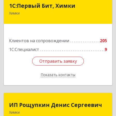
1С:Первый Бит, Химки
1С:Первый Бит, Химки
Химки
141402, Московская обл, г.о. Химки, Химки г,
Московская ул, дом № 38А, оф.1201
Подробнее
Клиентов на сопровождении
205
1С:Специалист
9
Отправить заявку
Отправить заявку
Показать контакты
Назад
ИП Рощупкин Денис Сергеевич
ИП Рощупкин Денис Сергеевич
Химки
141402, Московская обл, г.о. Химки, Химки г,