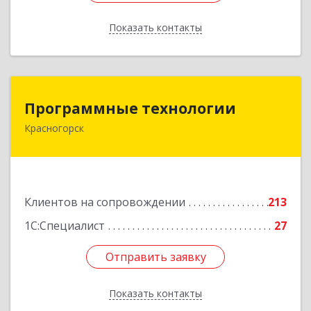
Показать контакты
Назад
Программные технологии
Программные технологии
Красногорск
143408, Московская обл, Красногорский р-н,
Красногорск г, Ленина ул, дом № 45, оф.40
Подробнее
Клиентов на сопровождении
213
1С:Специалист
27
Отправить заявку
Отправить заявку
Показать контакты
Назад