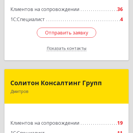
Подробнее
Клиентов на сопровождении
36
1С:Специалист
4
Отправить заявку
Отправить заявку
Показать контакты
Назад
Солитон Консалтинг Групп
Солитон Консалтинг Групп
Дмитров
141804, Московская обл, г.о. Дмитровский,
Дмитров г, Чекистская ул, дом № 8, кв.186
Подробнее
Клиентов на сопровождении
19