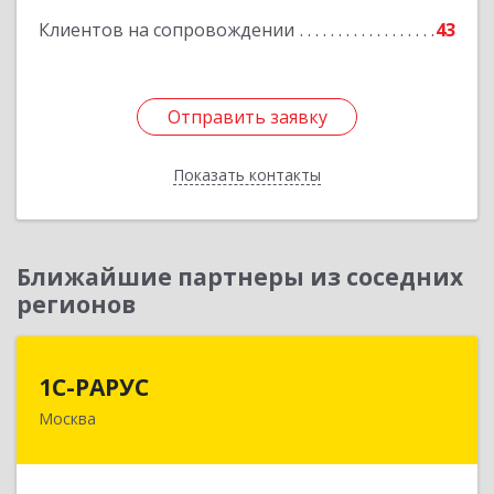
Клиентов на сопровождении
43
Отправить заявку
Отправить заявку
Показать контакты
Назад
Ближайшие партнеры из соседних
регионов
1С-РАРУС
1С-РАРУС
Москва
127434, Москва г, Дмитровское ш, дом № 9Б
Подробнее