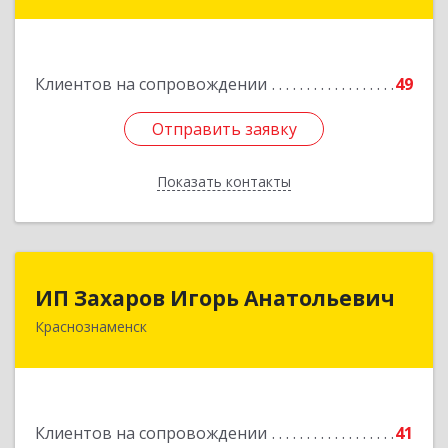
Краснознаменная ул, дом № 27, пом.36
Подробнее
Клиентов на сопровождении
49
Отправить заявку
Отправить заявку
Показать контакты
Назад
ИП Захаров Игорь Анатольевич
ИП Захаров Игорь Анатольевич
Краснознаменск
143090, Московская обл, Краснознаменск г,
Гагарина ул, дом № 3, кв.151
Подробнее
Клиентов на сопровождении
41