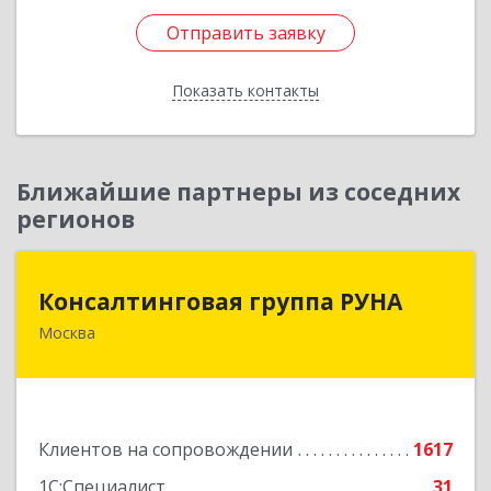
Отправить заявку
Отправить заявку
Показать контакты
Назад
Ближайшие партнеры из соседних
регионов
Консалтинговая группа РУНА
Консалтинговая группа РУНА
Москва
117218, Москва г, Кржижановского ул, дом №
29, корпус 1
Подробнее
Клиентов на сопровождении
1617
1С:Специалист
31