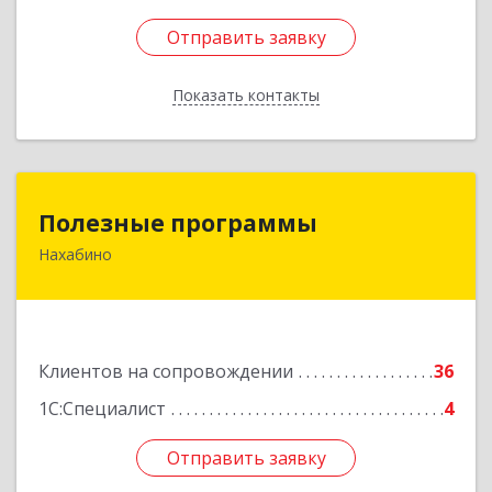
Отправить заявку
Отправить заявку
Показать контакты
Назад
Полезные программы
Полезные программы
Нахабино
143432, Московская обл, Красногорский р-н,
Нахабино рп, Панфилова ул, дом № 9А, кв.6
Подробнее
Клиентов на сопровождении
36
1С:Специалист
4
Отправить заявку
Отправить заявку