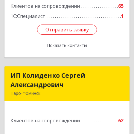
Клиентов на сопровождении
65
Подробнее
1С:Специалист
1
Отправить заявку
Отправить заявку
Показать контакты
Назад
ИП Колиденко Сергей
ИП Колиденко Сергей
Александрович
Александрович
Наро-Фоминск
143300, Московская обл, Наро-Фоминский р-н,
Наро-Фоминск г, Маршала Жукова Г.К. ул, дом
№ 14-92
Клиентов на сопровождении
62
Подробнее