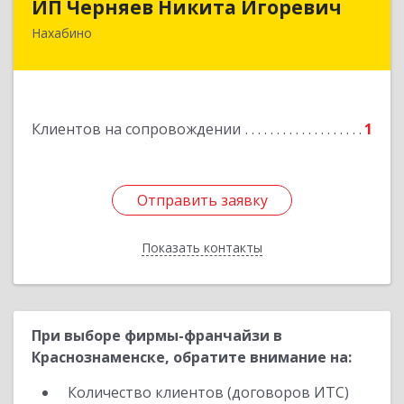
ИП Черняев Никита Игоревич
Нахабино
143430, Московская обл, Красногорский р-н,
Нахабино рп, Красноармейская ул, дом № 60,
кв.8
Подробнее
Клиентов на сопровождении
1
Отправить заявку
Отправить заявку
Показать контакты
Назад
При выборе фирмы-франчайзи в
Краснознаменске, обратите внимание на:
Количество клиентов (договоров ИТС)