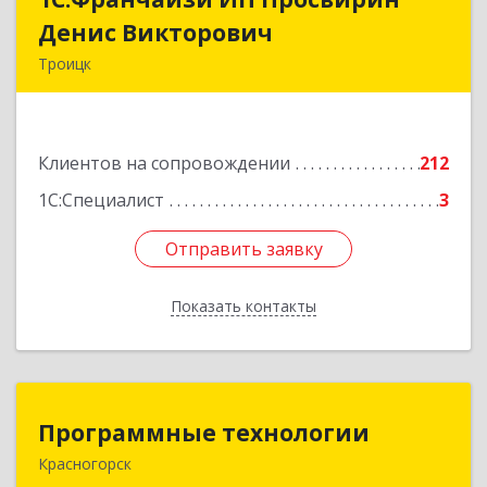
Денис Викторович
Денис Викторович
Троицк
108842, Москва г, вн.тер.г. городской округ
Троицк, Троицк г, Городская ул, дом № 14,
кв.158
Клиентов на сопровождении
212
Подробнее
1С:Специалист
3
Отправить заявку
Отправить заявку
Показать контакты
Назад
Программные технологии
Программные технологии
Красногорск
143408, Московская обл, Красногорский р-н,