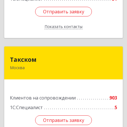
Отправить заявку
Отправить заявку
Показать контакты
Назад
Такском
Такском
Москва
119034, Москва г, Барыковский пер, дом №
4,стр.2
Подробнее
Клиентов на сопровождении
903
1С:Специалист
5
Отправить заявку
Отправить заявку