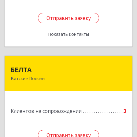
Отправить заявку
Отправить заявку
Показать контакты
Назад
БЕЛТА
БЕЛТА
Вятские Поляны
612960, Кировская обл, Вятские Поляны г,
Тойменка ул, дом № 8Г
Подробнее
Клиентов на сопровождении
3
Отправить заявку
Отправить заявку