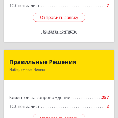
1С:Специалист
7
Отправить заявку
Отправить заявку
Показать контакты
Назад
Правильные Решения
Правильные Решения
Набережные Челны
423832, Татарстан Респ, Набережные Челны г,
Дружбы Народов пр-кт, дом № 38А, кв.55
Подробнее
Клиентов на сопровождении
257
1С:Специалист
2