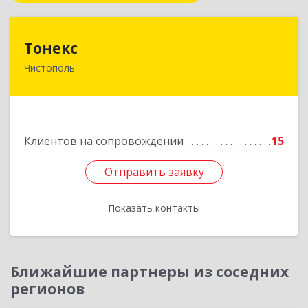
Тонекс
Тонекс
Чистополь
422980, Татарстан Респ, Чистопольский р-н,
Чистополь г, К.Маркса ул, дом № 23, кв.10
Подробнее
Клиентов на сопровождении
15
Отправить заявку
Отправить заявку
Показать контакты
Назад
Ближайшие партнеры из соседних
регионов