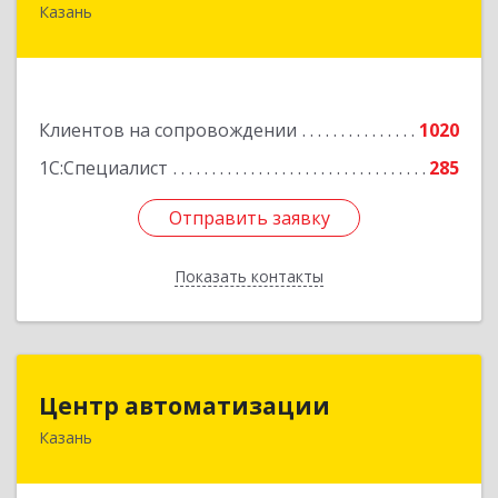
Казань
420088, Татарстан Респ, Казань г, Победы пр-
кт, дом № 159
Подробнее
Клиентов на сопровождении
1020
1С:Специалист
285
Отправить заявку
Отправить заявку
Показать контакты
Назад
Центр автоматизации
Центр автоматизации
Казань
420133, Татарстан Респ, Казань г, Ямашева пр-
кт, дом № 92