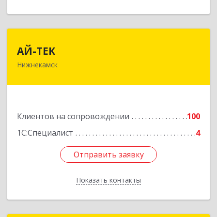
АЙ-ТЕК
АЙ-ТЕК
Нижнекамск
423570, Татарстан Респ, Нижнекамский р-н,
Нижнекамск г, Шинников пр-кт, дом № 13А,
пом.1004
Подробнее
Клиентов на сопровождении
100
1С:Специалист
4
Отправить заявку
Отправить заявку
Показать контакты
Назад