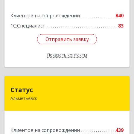
Подробнее
Клиентов на сопровождении
840
1С:Специалист
83
Отправить заявку
Отправить заявку
Показать контакты
Назад
Статус
Статус
Альметьевск
423450, Татарстан Респ, Альметьевск г, Мира
ул, дом № 10
Подробнее
Клиентов на сопровождении
439