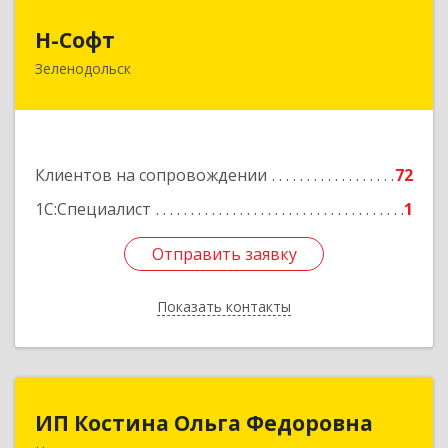
Н-Софт
Н-Софт
Зеленодольск
422521, Татарстан Респ (Татарстан),
Зеленодольский р-н, Зеленодольск г,
Универсиады ул, дом № 1
Подробнее
Клиентов на сопровождении
72
1С:Специалист
1
Отправить заявку
Отправить заявку
Показать контакты
Назад
ИП Костина Ольга Федоровна
ИП Костина Ольга Федоровна