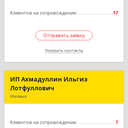
Подробнее
Клиентов на сопровождении
17
Отправить заявку
Отправить заявку
Показать контакты
Назад
ИП Ахмадуллин Ильгиз
ИП Ахмадуллин Ильгиз
Лотфуллович
Лотфуллович
Малмыж
612920, Кировская обл, г.Малмыж, ул.Ленина, 27
оф.1
Клиентов на сопровождении
7
Подробнее