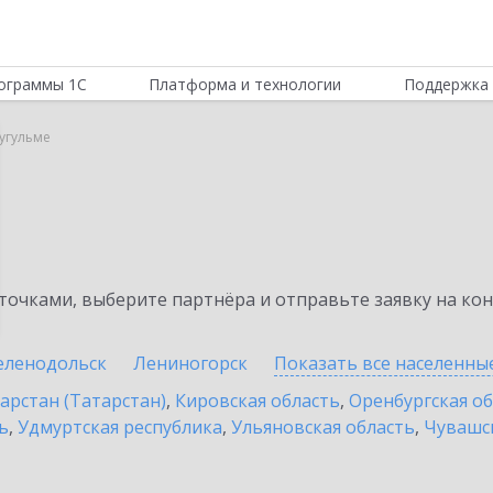
ограммы 1С
Платформа и технологии
Поддержка 
Бугульме
очками, выберите партнёра и отправьте заявку на ко
еленодольск
Лениногорск
Показать все населенны
арстан (Татарстан)
,
Кировская область
,
Оренбургская о
ь
,
Удмуртская республика
,
Ульяновская область
,
Чувашск