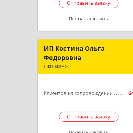
Отправить заявку
Отправить заявку
Показать контакты
Назад
ИП Костина Ольга
ИП Костина Ольг
Федоровна
Федоровн
Нижнекамск
Подробне
Клиентов на сопровождении
6
Отправить заявку
Отправить заявку
Показать контакты
Назад