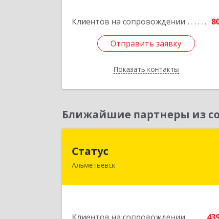
Подробне
Клиентов на сопровождении
8
Отправить заявку
Отправить заявку
Показать контакты
Назад
Ближайшие партнеры из со
Стату
Статус
Альметьевск
423450, Татарстан Респ, Альметьевс
г, Мира ул, дом № 1
Подробне
Клиентов на сопровождении
43