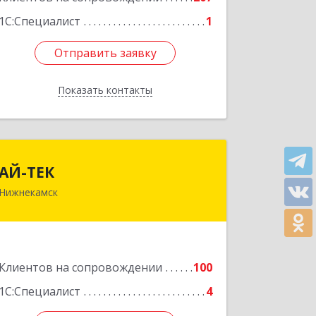
1С:Специалист
1
Отправить заявку
Отправить заявку
Показать контакты
Назад
АЙ-ТЕК
АЙ-ТЕК
Нижнекамск
423570, Татарстан Респ,
Нижнекамский р-н, Нижнекамск г,
Шинников пр-кт, дом № 13А,
пом.1004
Клиентов на сопровождении
100
Подробнее
1С:Специалист
4