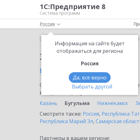
1С:Предприятие 8
Система программ
Россия
Пр
Главная
Сервисы ИТС
1С:ЕГИСЗ
1С:ЕГИСЗ в 
Информация на сайте будет
отображаться для региона
Заказать 1С:ЕГИСЗ
Россия
в Бугульме
Да, все верно
Ознакомьтесь с информационными карт
Выбрать другой
внедрение продукта.
Казань
Бугульма
Нижнекамск
З
Смотрите также:
Россия
,
Республика Тат
Республика Марий Эл
,
Самарская област
Партнеры в вашем регионе: