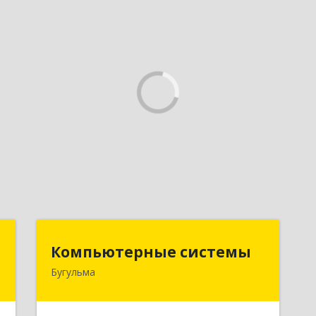
д
Компьютерные системы
Компьютерные системы
Бугульма
,
420111, Республика Татарстан,
3
Бугульма, ул.Лево-Булачная, дом №
24, помещение 17