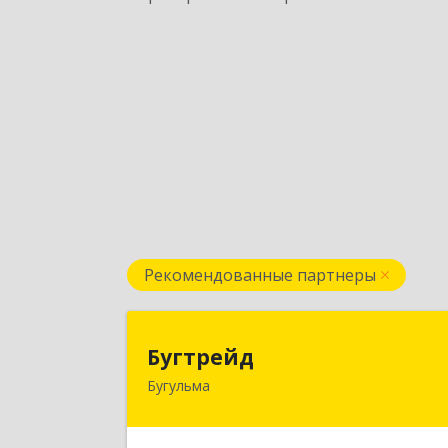
Рекомендованные партнеры
Бугтрей
Бугтрейд
Бугульма
420230, Татарстан Респ, Бугульма г
Вахитово, дом № 7, кв.7