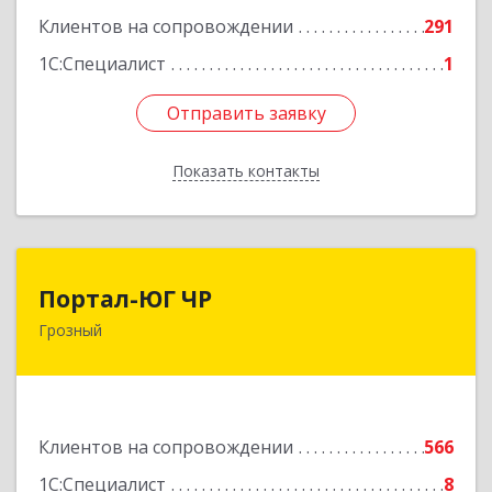
Подробнее
Клиентов на сопровождении
291
1С:Специалист
1
Отправить заявку
Отправить заявку
Показать контакты
Назад
Портал-ЮГ ЧР
Портал-ЮГ ЧР
Грозный
364906, Чеченская Респ, Грозный г, Путина пр-
кт, дом № 30
Подробнее
Клиентов на сопровождении
566
1С:Специалист
8