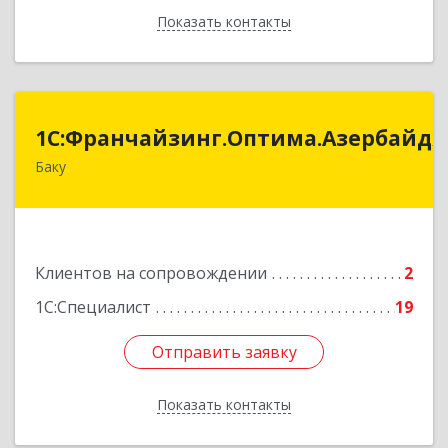
Показать контакты
Назад
:Франчайзинг.Оптима.Азербайджан
1С:Франчайзинг.Оптима.Азербайд
Баку
Азербайджан, Баку, AZ1075, улица Ахмед
Раджабли 156, Пентхаус 63
Подробнее
Клиентов на сопровождении
2
1С:Специалист
19
Отправить заявку
Отправить заявку
Показать контакты
Назад