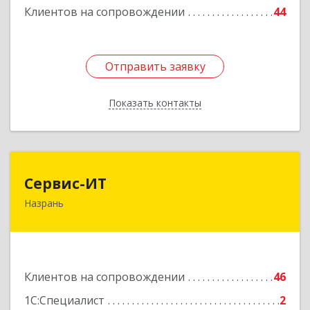
Клиентов на сопровождении
44
Отправить заявку
Отправить заявку
Показать контакты
Назад
Сервис-ИТ
Сервис-ИТ
Назрань
386102, Ингушетия Респ, Назрань г,
Центральный округ тер, Московская ул, дом №
7, этаж 2, офис 1
Подробнее
Клиентов на сопровождении
46
1С:Специалист
2