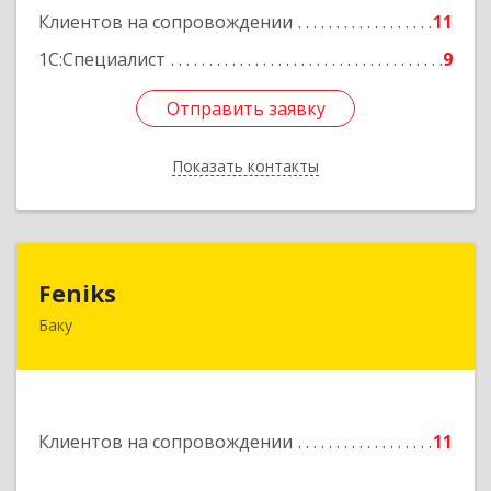
Клиентов на сопровождении
11
1С:Специалист
9
Отправить заявку
Отправить заявку
Показать контакты
Назад
Feniks
Feniks
Баку
AZ1029, Азербайджан, г.Баку, пр. Г. Алиева 187Б,
корпус С, офис 606
Подробнее
Клиентов на сопровождении
11