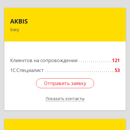
AKBIS
AKBIS
Баку
AZ1007, Азербайджан, г. Баку, ул. Ак. Мирали
Гашгая, квартал 748, кв. 2
Подробнее
Клиентов на сопровождении
121
1С:Специалист
53
Отправить заявку
Отправить заявку
Показать контакты
Назад
Marco Computer Technology