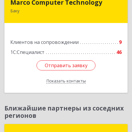
Marco Computer Technology
Баку
370010, Баку, Азербайджан, ул.Низами, 125/26
Подробнее
Клиентов на сопровождении
9
1С:Специалист
46
Отправить заявку
Отправить заявку
Показать контакты
Назад
Ближайшие партнеры из соседних
регионов