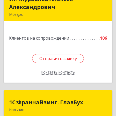
Александрович
Александрович
Моздок
363750, Северная Осетия - Алания Респ, Моздок
г, Кирова ул, дом № 41
Клиентов на сопровождении
106
Подробнее
Отправить заявку
Отправить заявку
Показать контакты
Назад
1С:Франчайзинг. ГлавБух
1С:Франчайзинг. ГлавБух
Нальчик
360000, Кабардино-Балкарская Респ, Нальчик г,