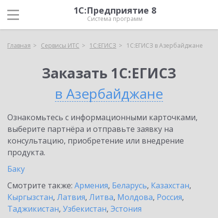
1С:Предприятие 8
Система программ
Главная
Сервисы ИТС
1С:ЕГИСЗ
1С:ЕГИСЗ в Азербайджане
Заказать 1С:ЕГИСЗ
в Азербайджане
Ознакомьтесь с информационными карточками,
выберите партнёра и отправьте заявку на
консультацию, приобретение или внедрение
продукта.
Баку
Смотрите также:
Армения
,
Беларусь
,
Казахстан
,
Кыргызстан
,
Латвия
,
Литва
,
Молдова
,
Россия
,
Таджикистан
,
Узбекистан
,
Эстония