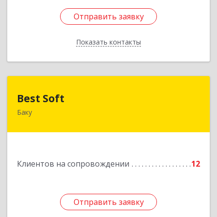
Отправить заявку
Отправить заявку
Показать контакты
Назад
Best Soft
Best Soft
Баку
Азербайджан, Баку, AZ1029, Пр. Г. Алиева 95,
Qafqaz Business Center
Подробнее
Клиентов на сопровождении
12
Отправить заявку
Отправить заявку