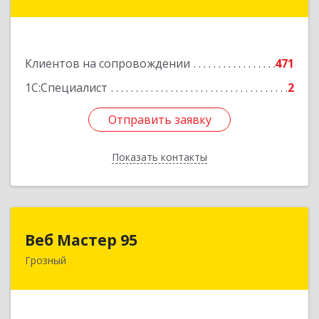
ул, дом № 36А
Подробнее
Клиентов на сопровождении
471
1С:Специалист
2
Отправить заявку
Отправить заявку
Показать контакты
Назад
Веб Мастер 95
Веб Мастер 95
Грозный
364050, Чеченская Респ, Грозный г, Им
Гайрбекова Муслима Гайрбековича ул, дом №
72