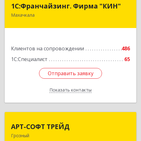
1С:Франчайзинг. Фирма "КИН"
1С:Франчайзинг. Фирма "КИН"
Махачкала
367030, Дагестан Респ, Махачкала г, И.Казака
ул, дом № 31
Подробнее
Клиентов на сопровождении
486
1С:Специалист
65
Отправить заявку
Отправить заявку
Показать контакты
Назад
АРТ-СОФТ ТРЕЙД
АРТ-СОФТ ТРЕЙД
Грозный
364013, Чеченская Респ, Грозный г, Полярников