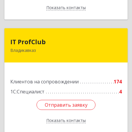
Показать контакты
Назад
IT ProfClub
IT ProfClub
Владикавказ
362045, Северная Осетия - Алания Респ,
Владикавказ г, Международная ул, дом № 2 "А",
этаж 5, каб.507
Подробнее
Клиентов на сопровождении
174
1С:Специалист
4
Отправить заявку
Отправить заявку
Показать контакты
Назад