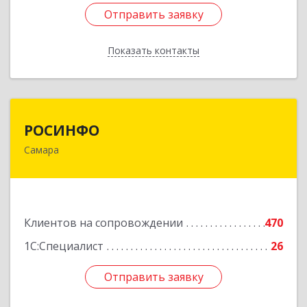
Отправить заявку
Отправить заявку
Показать контакты
Назад
РОСИНФО
РОСИНФО
Самара
443069, Самарская обл, Самара г, Авроры ул,
дом № 110, оф.24
Подробнее
Клиентов на сопровождении
470
1С:Специалист
26
Отправить заявку
Отправить заявку