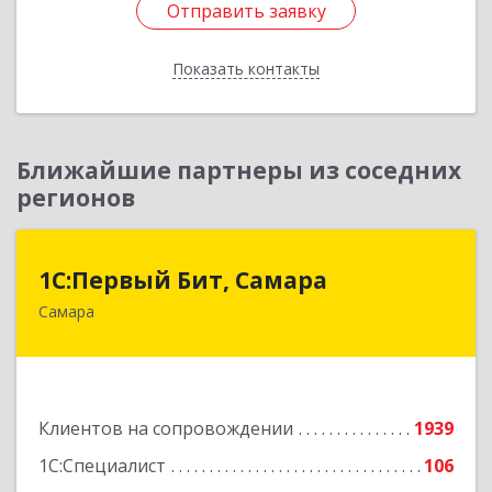
Отправить заявку
Отправить заявку
Показать контакты
Назад
Ближайшие партнеры из соседних
регионов
1С:Первый Бит, Самара
1С:Первый Бит, Самара
Самара
443013, Самарская обл, Самара г, Дачная ул,
дом № 24, пом.2/25
Подробнее
Клиентов на сопровождении
1939
1С:Специалист
106