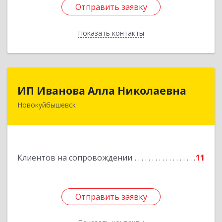
Отправить заявку
Отправить заявку
Показать контакты
Назад
ИП Иванова Алла Николаевна
ИП Иванова Алла Николаевна
Новокуйбышевск
446 201, Самарская обл.,
г.Новокуйбышевск,ул.Ворошилова,д.30,кв.70
Подробнее
Клиентов на сопровождении
11
Отправить заявку
Отправить заявку