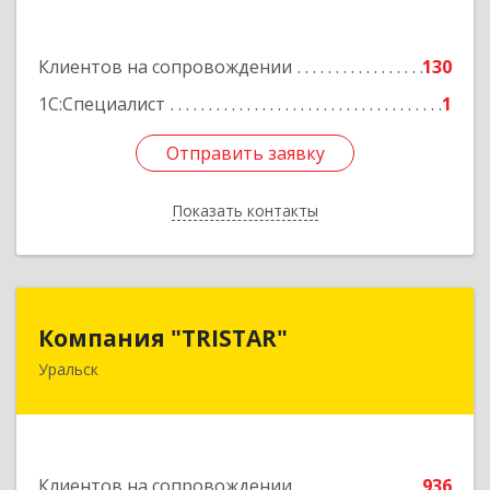
Подробнее
Клиентов на сопровождении
130
1С:Специалист
1
Отправить заявку
Отправить заявку
Показать контакты
Назад
Компания "TRISTAR"
Компания "TRISTAR"
Уральск
Казахстан, Уральск, пр.Н.Назарбаева, 215-418
Подробнее
Клиентов на сопровождении
936