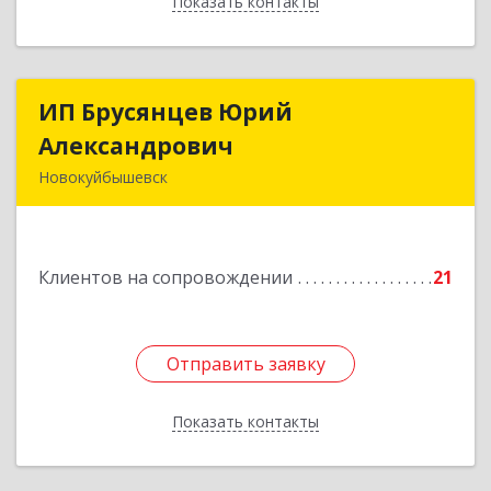
Показать контакты
Назад
ИП Брусянцев Юрий
ИП Брусянцев Юрий
Александрович
Александрович
Новокуйбышевск
446200, Самарская обл, Новокуйбышевск г,
Гагарина 11
Клиентов на сопровождении
21
Подробнее
Отправить заявку
Отправить заявку
Показать контакты
Назад