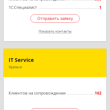
1С:Специалист
1
Отправить заявку
Отправить заявку
Показать контакты
Назад
IT Service
IT Service
Уральск
Казахстан , ЗКО , г.Уральск , ул.Кокчетавский
проезд , дом
Подробнее
Клиентов на сопровождении
162