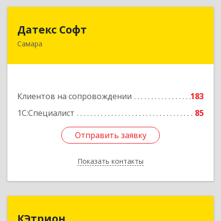
Датекс Софт
Датекс Софт
Самара
443070, Самарская обл, Самара г, Партизанская
ул, дом № 86, оф.723
Подробнее
Клиентов на сопровождении
183
1С:Специалист
85
Отправить заявку
Отправить заявку
Показать контакты
Назад
КЭтрион
КЭтрион