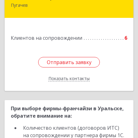
Пугачев
413 720, Пугачев, ул.Топорковская,д.153
Подробнее
Клиентов на сопровождении
6
Отправить заявку
Отправить заявку
Показать контакты
Назад
При выборе фирмы-франчайзи в Уральске,
обратите внимание на:
Количество клиентов (договоров ИТС)
на сопровождении у партнера фирмы 1С.