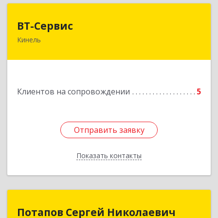
ВТ-Сервис
ВТ-Сервис
Кинель
446436, Самарская обл, Кинель г, Маяковского
ул, дом № 61
Подробнее
Клиентов на сопровождении
5
Отправить заявку
Отправить заявку
Показать контакты
Назад
Потапов Сергей Николаевич
Потапов Сергей Николаевич