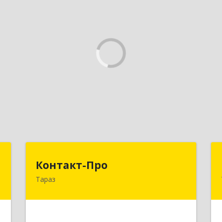
T
Контакт-Про
Контакт-Про
Тараз
,
РК, г.Тараз, ул.Койгелды, 209/11
7
Подробнее
е