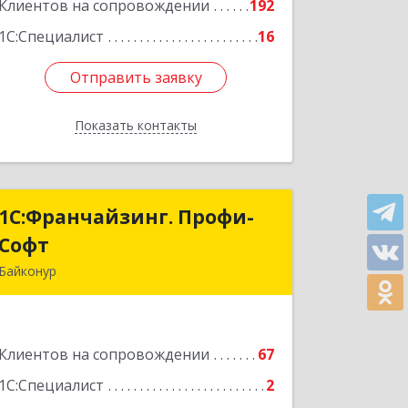
Подробнее
Клиентов на сопровождении
192
1С:Специалист
16
Отправить заявку
Отправить заявку
Показать контакты
Назад
1С:Франчайзинг. Профи-
1С:Франчайзинг. Профи-
Софт
Софт
Байконур
468320, Байконур г, Ленина ул, дом №
10, кв.1+2+3
Клиентов на сопровождении
67
Подробнее
1С:Специалист
2