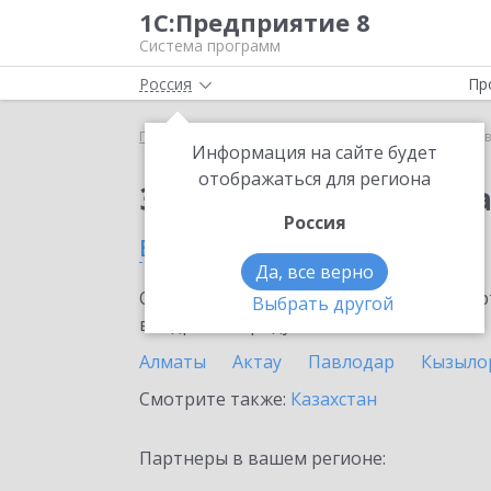
1С:Предприятие 8
Система программ
Россия
Пр
Главная
Сервисы ИТС
1С:Доставка
1С:Достав
Информация на сайте будет
отображаться для региона
Заказать 1С:Доставк
Россия
в Таразе
Да, все верно
Ознакомьтесь с информационными карт
Выбрать другой
внедрение продукта.
Алматы
Актау
Павлодар
Кызыло
Смотрите также:
Казахстан
Партнеры в вашем регионе: