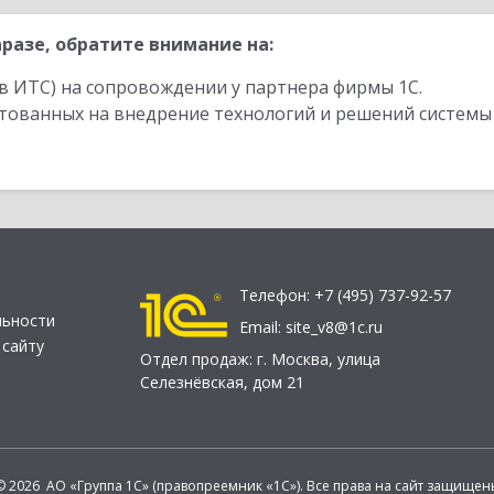
разе, обратите внимание на:
в ИТС) на сопровождении у партнера фирмы 1С.
стованных на внедрение технологий и решений системы
Телефон:
+7 (495) 737-92-57
льности
Email:
site_v8@1c.ru
 сайту
Отдел продаж:
г. Москва
,
улица
Селезнёвская, дом 21
© 2026 АО «Группа 1С» (правопреемник «1С»). Все права на сайт защищен