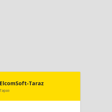
ElcomSoft-Taraz
ElcomSoft-Taraz
Тараз
080000, Республика Казахстан,
г.Тараз, 1-ый переулок Чехова, дом 8,
кв. 1