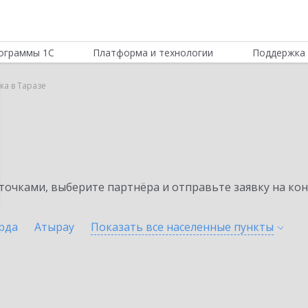
ограммы 1С
Платформа и технологии
Поддержка 
ка в Таразе
а
очками, выберите партнёра и отправьте заявку на ко
рда
Атырау
Показать все населенные
пункты