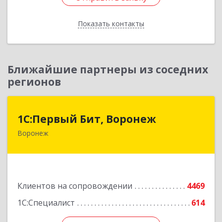
Показать контакты
Назад
Ближайшие партнеры из соседних
регионов
1С:Первый Бит, Воронеж
1С:Первый Бит, Воронеж
Воронеж
394006, Воронежская обл, Воронеж г, 20-летия
Октября ул, дом № 119, оф.711
Подробнее
Клиентов на сопровождении
4469
1С:Специалист
614