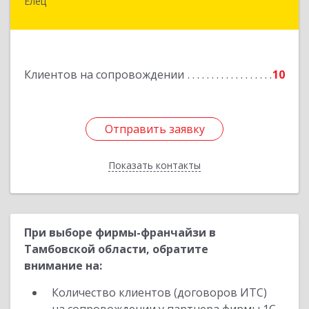
Елец
399771, Липецкая обл, Елец г, Н.Гусевой ул, 56А
Подробнее
Клиентов на сопровождении
10
Отправить заявку
Отправить заявку
Показать контакты
Назад
При выборе фирмы-франчайзи в
Тамбовской области, обратите
внимание на:
Количество клиентов (договоров ИТС)