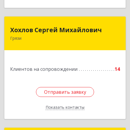
Хохлов Сергей Михайлович
Хохлов Сергей Михайлович
Грязи
399059, Россия, Липецкая обл., г.Грязи,
ул.Рублева, д.31
Подробнее
Клиентов на сопровождении
14
Отправить заявку
Отправить заявку
Показать контакты
Назад