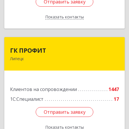
Отправить заявку
Отправить заявку
Показать контакты
Назад
ГК ПРОФИТ
ГК ПРОФИТ
Липецк
398001, Липецкая обл, Липецк г, Советская ул,
дом № 66Б, пом.8
Подробнее
Клиентов на сопровождении
1447
1С:Специалист
17
Отправить заявку
Отправить заявку
Показать контакты
Назад