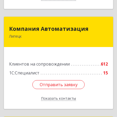
Компания Автоматизация
Компания Автоматизация
Липецк
398001, Липецкая обл, Липецк г, Победы пл,
дом № 8
Подробнее
Клиентов на сопровождении
612
1С:Специалист
15
Отправить заявку
Отправить заявку
Показать контакты
Назад