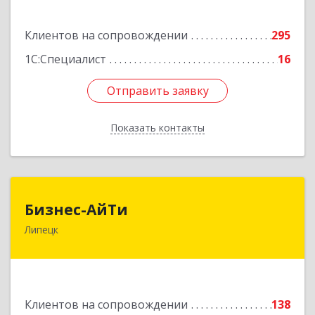
Подробнее
Клиентов на сопровождении
295
1С:Специалист
16
Отправить заявку
Отправить заявку
Показать контакты
Назад
Бизнес-АйТи
Бизнес-АйТи
Липецк
398008, Липецкая обл, Липецк г, 50 лет НЛМК
ул, дом № 11, пом.18
Подробнее
Клиентов на сопровождении
138