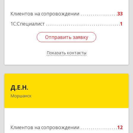
Подробнее
Клиентов на сопровождении
33
1С:Специалист
1
Отправить заявку
Отправить заявку
Показать контакты
Назад
Д.Е.Н.
Д.Е.Н.
Моршанск
393950, Тамбовская обл, Моршанск г,
Дзержинского ул, дом № 4б, кв.157
Подробнее
Клиентов на сопровождении
12