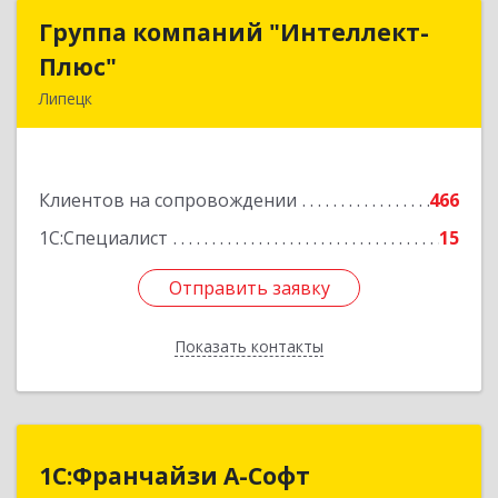
Группа компаний "Интеллект-
Группа компаний "Интеллект-
Плюс"
Плюс"
Липецк
398024, Липецкая обл, Липецк г, Победы пл,
дом № 8, 306
Клиентов на сопровождении
466
Подробнее
1С:Специалист
15
Отправить заявку
Отправить заявку
Показать контакты
Назад
1С:Франчайзи А-Софт
1С:Франчайзи А-Софт