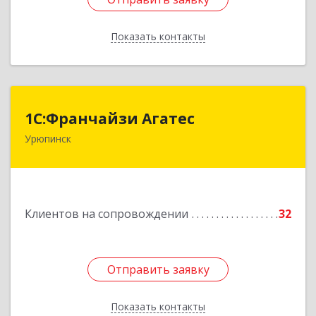
Показать контакты
Назад
1С:Франчайзи Агатес
1С:Франчайзи Агатес
Урюпинск
403113, Волгоградская обл, Урюпинск г, Ленина
пр-кт, дом № 90а
Подробнее
Клиентов на сопровождении
32
Отправить заявку
Отправить заявку
Показать контакты
Назад