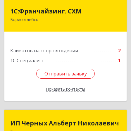
1С:Франчайзинг. СХМ
1С:Франчайзинг. СХМ
Борисоглебск
397165, Воронежская обл, Борисоглебский р-н,
Борисоглебск г, Матросовская ул, дом № 127
Подробнее
Клиентов на сопровождении
2
1С:Специалист
1
Отправить заявку
Отправить заявку
Показать контакты
Назад
ИП Черных Альберт Николаевич
ИП Черных Альберт Николаевич