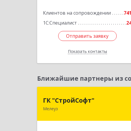
Подробне
Клиентов на сопровождении
74
1С:Специалист
2
Отправить заявку
Отправить заявку
Показать контакты
Назад
Ближайшие партнеры из со
ГК "СтройСофт
ГК "СтройСофт"
Мелеуз
453852, Башкортостан Респ, Мелеуз г
Ленина ул, дом № 160а, кв.