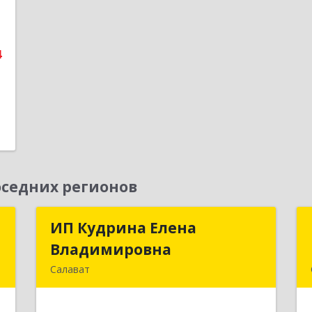
е
1
4
седних регионов
"
ИП Кудрина Елена
ИП Кудрина Елена
Владимировна
Владимировна
,
Салават
4
453265, Башкортостан Респ, Салават
г, Бекетова ул, дом № 10, кв.87