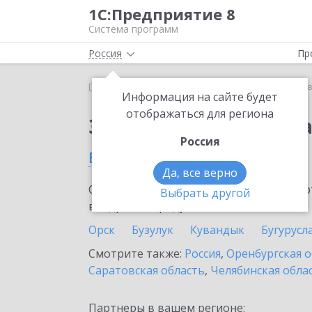
1С:Предприятие 8
Система программ
Россия
Пр
Главная
Сервисы ИТС
1С:Доставка
1С:Доста
Информация на сайте будет
отображаться для региона
Заказать 1С:Доставк
Россия
в Оренбурге
Да, все верно
Ознакомьтесь с информационными карт
Выбрать другой
внедрение продукта.
Орск
Бузулук
Кувандык
Бугурусл
Смотрите также:
Россия
,
Оренбургская о
Саратовская область
,
Челябинская обла
Партнеры в вашем регионе: