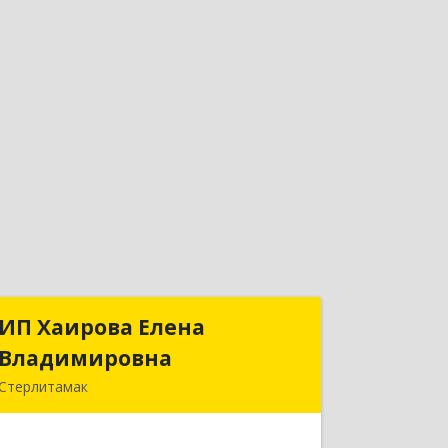
ИП Хаирова Елена
ИП Хаирова Елена
Владимировна
Владимировна
Стерлитамак
Подробнее