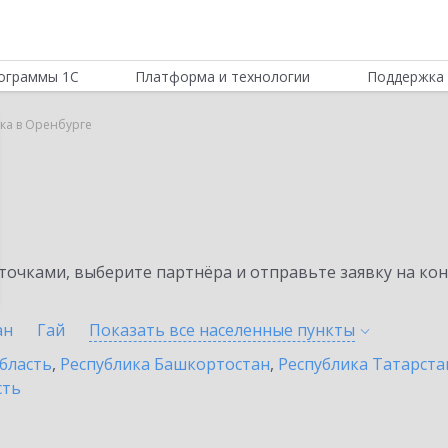
ограммы 1С
Платформа и технологии
Поддержка 
вка в Оренбурге
а
очками, выберите партнёра и отправьте заявку на ко
ан
Гай
Показать все населенные
пункты
бласть
,
Республика Башкортостан
,
Республика Татарста
сть