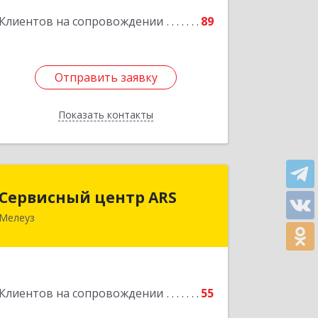
Клиентов на сопровождении
89
Отправить заявку
Отправить заявку
Показать контакты
Назад
Сервисный центр ARS
Сервисный центр ARS
Мелеуз
Подробнее
Клиентов на сопровождении
55