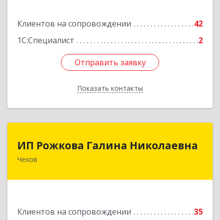
Подробнее
Клиентов на сопровождении
42
1С:Специалист
2
Отправить заявку
Отправить заявку
Показать контакты
Назад
ИП Рожкова Галина Николаевна
ИП Рожкова Галина Николаевна
Чехов
142306, Московская обл, Чеховский р-н, Чехов
г, Лопасненская ул, дом № 7, кв.99
Подробнее
Клиентов на сопровождении
35