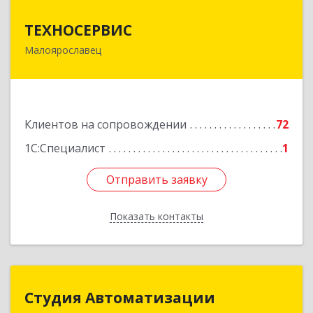
ТЕХНОСЕРВИС
ТЕХНОСЕРВИС
Малоярославец
249094, Калужская обл, Малоярославецкий р-н,
Малоярославец г, Зеленая ул, дом № 2а
Подробнее
Клиентов на сопровождении
72
1С:Специалист
1
Отправить заявку
Отправить заявку
Показать контакты
Назад
Студия Автоматизации
Студия Автоматизации