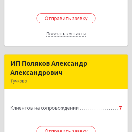
Отправить заявку
Отправить заявку
Показать контакты
Назад
ИП Поляков Александр
ИП Поляков Александр
Александрович
Александрович
Тучково
143160, Московская обл., Рузский р-н,
Дорохово п., Московская ул., д.9
Клиентов на сопровождении
7
Подробнее
Отправить заявку
Отправить заявку