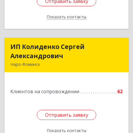
Отправить заявку
Отправить заявку
Показать контакты
Назад
ИП Колиденко Сергей
ИП Колиденко Сергей
Александрович
Александрович
Наро-Фоминск
143300, Московская обл, Наро-Фоминский р-н,
Наро-Фоминск г, Маршала Жукова Г.К. ул, дом
№ 14-92
Клиентов на сопровождении
62
Подробнее
Отправить заявку
Отправить заявку
Показать контакты
Назад