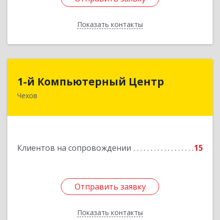
Показать контакты
Назад
1-й Компьютерный Центр
1-й Компьютерный Центр
Чехов
142306, Московская обл, Чеховский р-н, Чехов
г, Речной туп, стр.9
Подробнее
Клиентов на сопровождении
15
Отправить заявку
Отправить заявку
Показать контакты
Назад