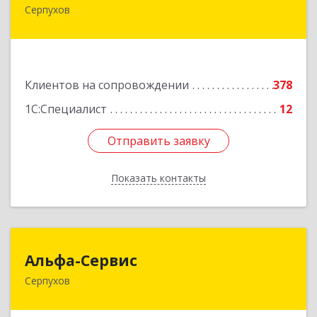
Серпухов
142211, Московская обл, Серпухов г, Оборонная
ул, дом № 19
Подробнее
Клиентов на сопровождении
378
1С:Специалист
12
Отправить заявку
Отправить заявку
Показать контакты
Назад
Альфа-Сервис
Альфа-Сервис
Серпухов
142200, Московская обл, Серпухов г,
Красноармейская ул, дом № 35/60