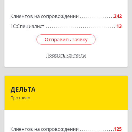
Подробнее
Клиентов на сопровождении
242
1С:Специалист
13
Отправить заявку
Отправить заявку
Показать контакты
Назад
ДЕЛЬТА
ДЕЛЬТА
Протвино
142281, Московская обл, Протвино г,
Кременковское ш, дом № 9А
Подробнее
Клиентов на сопровождении
125