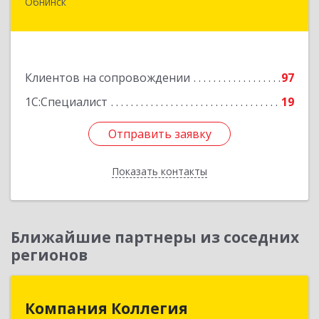
Обнинск
249032, Калужская обл, Обнинск г, Курчатова ул,
дом № 27/2, пом.281
Подробнее
Клиентов на сопровождении
97
1С:Специалист
19
Отправить заявку
Отправить заявку
Показать контакты
Назад
Ближайшие партнеры из соседних
регионов
Компания Коллегия
Компания Коллегия