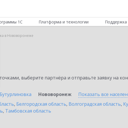
ограммы 1С
Платформа и технологии
Поддержка 
вка в Нововоронеже
а
очками, выберите партнёра и отправьте заявку на ко
Бутурлиновка
Нововоронеж
Показать все населе
бласть
,
Белгородская область
,
Волгоградская область
,
К
ть
,
Тамбовская область