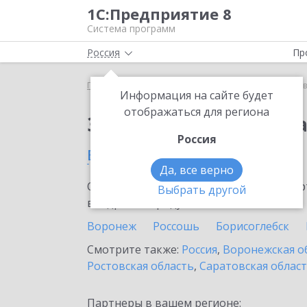
1С:Предприятие 8
Система программ
Россия
Пр
Главная
Сервисы ИТС
1С:Доставка
1С:Доста
Информация на сайте будет
отображаться для региона
Заказать 1С:Доставк
Россия
в Нововоронеже
Да, все верно
Ознакомьтесь с информационными карт
Выбрать другой
внедрение продукта.
Воронеж
Россошь
Борисоглебск
Смотрите также:
Россия
,
Воронежская о
Ростовская область
,
Саратовская облас
Партнеры в вашем регионе: