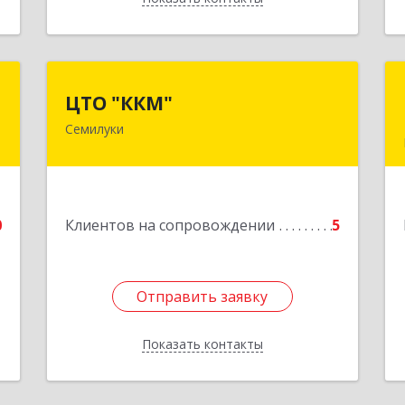
р
ЦТО "ККМ"
ЦТО "ККМ"
ч
Семилуки
Подробнее
,
л
Г
0
Клиентов на сопровождении
5
е
Отправить заявку
Отправить заявку
Показать контакты
Назад