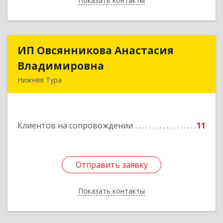
Показать контакты
Назад
ИП Овсянникова Анастасия
ИП Овсянникова Анастасия
Владимировна
Владимировна
Нижняя Тура
624222, Свердловская обл, Нижняя Тура г,
Машиностроителей ул, дом № 7, кв.30
Клиентов на сопровождении
11
Подробнее
Отправить заявку
Отправить заявку
Показать контакты
Назад