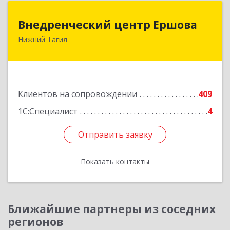
Внедренческий центр Ершова
Внедренческий центр Ершова
Нижний Тагил
622030, Свердловская обл, Нижний Тагил г,
Черноисточинское ш, дом № 58А, оф.6
Подробнее
Клиентов на сопровождении
409
1С:Специалист
4
Отправить заявку
Отправить заявку
Показать контакты
Назад
Ближайшие партнеры из соседних
регионов