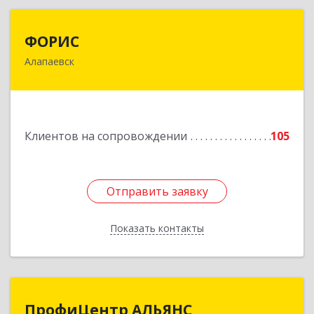
ФОРИС
ФОРИС
Алапаевск
624601, Свердловская обл, Алапаевск г, Ленина
ул, дом № 9
Подробнее
Клиентов на сопровождении
105
Отправить заявку
Отправить заявку
Показать контакты
Назад
ПрофиЦентр АЛЬЯНС
ПрофиЦентр АЛЬЯНС