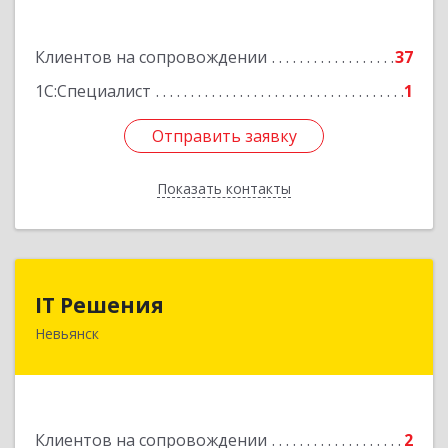
Подробнее
Клиентов на сопровождении
37
1С:Специалист
1
Отправить заявку
Отправить заявку
Показать контакты
Назад
IT Решения
IT Решения
Невьянск
Подробнее
Клиентов на сопровождении
2