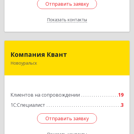
Отправить заявку
Отправить заявку
Показать контакты
Назад
Компания Квант
Компания Квант
Новоуральск
624130, Свердловская обл, Новоуральск г,
Автозаводская ул, дом № 11, кв.3
Подробнее
Клиентов на сопровождении
19
1С:Специалист
3
Отправить заявку
Отправить заявку