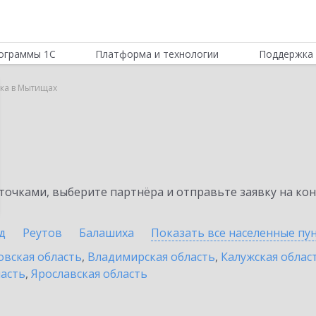
ограммы 1С
Платформа и технологии
Поддержка 
вка в Мытищах
а
очками, выберите партнёра и отправьте заявку на ко
д
Реутов
Балашиха
Показать все населенные
пу
овская область
,
Владимирская область
,
Калужская облас
ласть
,
Ярославская область