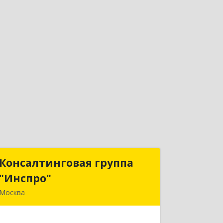
Консалтинговая группа
Консалтинговая группа
"Инспро"
"Инспро"
Москва
107370, Москва г, Открытое ш, дом №
12, строение 3, ком.55