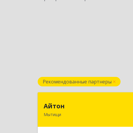
Рекомендованные партнеры
Айто
Айтон
Мытищи
141006, Московская обл, Мытищи г
Олимпийский пр-кт, строение 10
пом.1А,