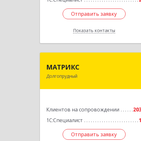
Отправить заявку
Отправить заявку
Показать контакты
Назад
МАТРИК
МАТРИКС
Долгопрудный
141707, Московская обл
Долгопрудный г, Пацаева пр-кт, до
№ 7/1
Подробне
Клиентов на сопровождении
20
1С:Специалист
Отправить заявку
Отправить заявку