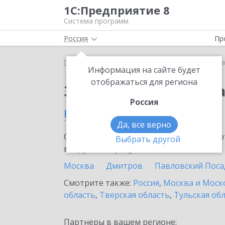
1С:Предприятие 8
Система программ
Россия
Пр
Главная
Сервисы ИТС
1С:Доставка
1С:Доста
Информация на сайте будет
отображаться для региона
Заказать 1С:Доставк
Россия
в Мытищах
Да, все верно
Ознакомьтесь с информационными карт
Выбрать другой
внедрение продукта.
Москва
Дмитров
Павловский Поса
Смотрите также:
Россия
,
Москва и Моск
область
,
Тверская область
,
Тульская об
Партнеры в вашем регионе: