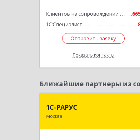
Подробне
Клиентов на сопровождении
66
1С:Специалист
Отправить заявку
Отправить заявку
Показать контакты
Назад
Ближайшие партнеры из со
1С-РАРУ
1С-РАРУС
Москва
127434, Москва г, Дмитровское ш
дом № 9