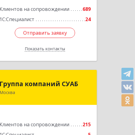
Клиентов на сопровождении
689
Подробнее
1С:Специалист
24
Отправить заявку
Отправить заявку
Показать контакты
Назад
Группа компаний СУАБ
Группа компаний СУАБ
Москва
105082, Москва г, Почтовая Б. ул, дом
36, стр.9, оф.238
Подробнее
Клиентов на сопровождении
215
1С:Специалист
5